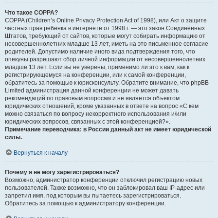
Что такое COPPA?
COPPA (Children’s Online Privacy Protection Act of 1998), или Акт о защите
частных прав ребёнка в интернете от 1998 г. — это закон Соединённых
Штатов, требующий от сайтов, которые могут собирать информацию от
несовершеннолетних младше 13 лет, иметь на это письменное согласие
родителей. Допустимо наличие иного вида подтверждения того, что
опекуны разрешают сбор личной информации от несовершеннолетних
младше 13 лет. Если вы не уверены, применимо ли это к вам, как к
регистрирующемуся на конференции, или к самой конференции,
обратитесь за помощью к юрисконсульту. Обратите внимание, что phpBB
Limited администрация данной конференции не может давать
рекомендаций по правовым вопросам и не является объектом
юридических отношений, кроме указанных в ответе на вопрос «С кем
можно связаться по вопросу некорректного использования и/или
юридических вопросов, связанных с этой конференцией?».
Примечание переводчика: в России данный акт не имеет юридической
силы.
.
Вернуться к началу
Почему я не могу зарегистрироваться?
Возможно, администратор конференции отключил регистрацию новых
пользователей. Также возможно, что он заблокировал ваш IP-адрес или
запретил имя, под которым вы пытаетесь зарегистрироваться.
Обратитесь за помощью к администратору конференции.