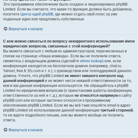
Это программное обеспечение было создано и лицензировано phpBB
Limited. Если вы считаете, что какая-то функция должна быть добавлена,
посетите
Центр идей phpBB
, где можно отдать свой голос за уже
поданные идеи или предложить собственные.
Вернуться к началу
С кем можно связаться по вопросу некорректного использования и/или
юридических вопросов, связанных с этой конференцией?
Вы можете связаться с любым из администраторов, перечисленных в
списке на странице «Наша команда». Если вы не получили ответа,
свяжитесь с владельцем домена (сделайте
whois lookup
) или, если
конференция находится на бесплатном домене (например, chat.ru,
Yahoo!, free.fr, f2s.com и т. п.), с руководством или техподдержкой данного
домена. Учтите, что phpBB Limited
не имеет никакого контроля над
данной конференцией
и не может нести никакой ответственности за то,
кем и как данная конференция используется. Не обращайтесь к phpBB
Limited по юридическим вопросам (о приостановке работы конференции,
ответственности за неё и т. д.), которые
не относятся напрямую
к сайту
phpBB.com или которые частично относятся к программному
обеспечению phpBB Limited. Если же вы всё-таки пошлёте email в адрес
phpBB Limited об использовании данной конференции
третьей стороной
,
то не ждите подробного письма, или вы можете вообще не получить
ответа.
Вернуться к началу