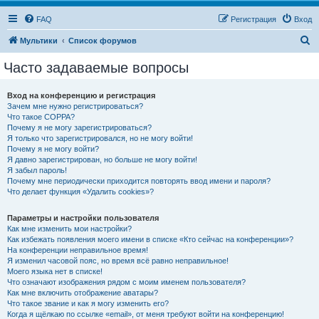
FAQ
Регистрация
Вход
П
Мультики
Список форумов
о
Часто задаваемые вопросы
и
с
Вход на конференцию и регистрация
Зачем мне нужно регистрироваться?
к
Что такое COPPA?
Почему я не могу зарегистрироваться?
Я только что зарегистрировался, но не могу войти!
Почему я не могу войти?
Я давно зарегистрирован, но больше не могу войти!
Я забыл пароль!
Почему мне периодически приходится повторять ввод имени и пароля?
Что делает функция «Удалить cookies»?
Параметры и настройки пользователя
Как мне изменить мои настройки?
Как избежать появления моего имени в списке «Кто сейчас на конференции»?
На конференции неправильное время!
Я изменил часовой пояс, но время всё равно неправильное!
Моего языка нет в списке!
Что означают изображения рядом с моим именем пользователя?
Как мне включить отображение аватары?
Что такое звание и как я могу изменить его?
Когда я щёлкаю по ссылке «email», от меня требуют войти на конференцию!