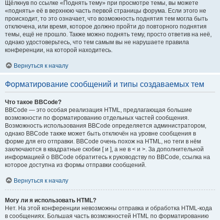
Щёлкнув по ссылке «Поднять тему» при просмотре темы, вы можете
«поднять» её в верхнюю часть первой страницы форума. Если этого не
происходит, то это означает, что возможность поднятия тем могла быть
отключена, или время, которое должно пройти до повторного поднятия
темы, ещё не прошло. Также можно поднять тему, просто ответив на неё,
однако удостоверьтесь, что тем самым вы не нарушаете правила
конференции, на которой находитесь.
Вернуться к началу
Форматирование сообщений и типы создаваемых тем
Что такое BBCode?
BBCode — это особая реализация HTML, предлагающая большие
возможности по форматированию отдельных частей сообщения.
Возможность использования BBCode определяется администратором,
однако BBCode также может быть отключён на уровне сообщения в
форме для его отправки. BBCode очень похож на HTML, но теги в нём
заключаются в квадратные скобки [ и ], а не в < и >. За дополнительной
информацией о BBCode обратитесь к руководству по BBCode, ссылка на
которое доступна из формы отправки сообщений.
Вернуться к началу
Могу ли я использовать HTML?
Нет. На этой конференции невозможны отправка и обработка HTML-кода
в сообщениях. Большая часть возможностей HTML по форматированию