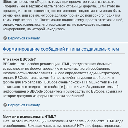
Щёлкнув по ссылке «Поднять тему» при просмотре темы, вы можете
«поднять» её в верхнюю часть первой страницы форума. Если этого не
происходит, то это означает, что возможность поднятия тем могла быть
отключена, или время, которое должно пройти до повторного поднятия
темы, ещё не прошло. Также можно поднять тему, просто ответив на неё,
однако удостоверьтесь, что тем самым вы не нарушаете правила
конференции, на которой находитесь.
Вернуться к началу
Форматирование сообщений и типы создаваемых тем
Что такое BBCode?
BBCode — это особая реализация HTML, предлагающая большие
возможности по форматированию отдельных частей сообщения.
Возможность использования BBCode определяется администратором,
однако BBCode также может быть отключён на уровне сообщения в
форме для его отправки. BBCode очень похож на HTML, но теги в нём
заключаются в квадратные скобки [ и ], а не в < и >. За дополнительной
информацией о BBCode обратитесь к руководству по BBCode, ссылка на
которое доступна из формы отправки сообщений.
Вернуться к началу
Могу ли я использовать HTML?
Нет. На этой конференции невозможны отправка и обработка HTML-кода
в сообщениях. Большая часть возможностей HTML по форматированию