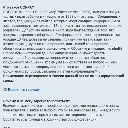
Что такое COPPA?
COPPA (Children’s Online Privacy Protection Act of 1998), или Акт о защите
частных прав ребёнка в интернете от 1998 г. — это закон Соединённых
Штатов, требующий от сайтов, которые могут собирать информацию от
несовершеннолетних младше 13 лет, иметь на это письменное согласие
родителей. Допустимо наличие иного вида подтверждения того, что
опекуны разрешают сбор личной информации от несовершеннолетних
младше 13 лет. Если вы не уверены, применимо ли это к вам, как к
регистрирующемуся на конференции, или к самой конференции,
обратитесь за помощью к юрисконсульту. Обратите внимание, что phpBB
Limited администрация данной конференции не может давать
рекомендаций по правовым вопросам и не является объектом
юридических отношений, кроме указанных в ответе на вопрос «С кем
можно связаться по вопросу некорректного использования и/или
юридических вопросов, связанных с этой конференцией?».
Примечание переводчика: в России данный акт не имеет юридической
силы.
.
Вернуться к началу
Почему я не могу зарегистрироваться?
Возможно, администратор конференции отключил регистрацию новых
пользователей. Также возможно, что он заблокировал ваш IP-адрес или
запретил имя, под которым вы пытаетесь зарегистрироваться.
Обратитесь за помощью к администратору конференции.