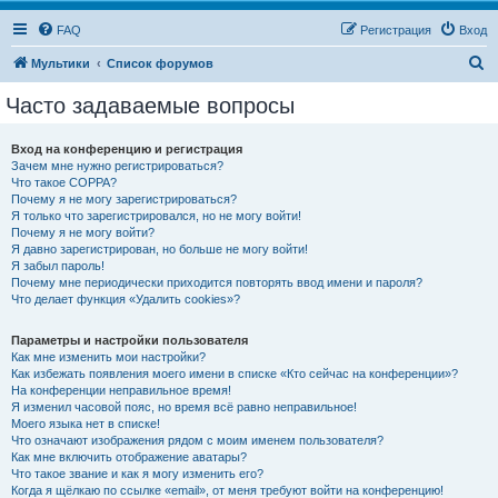
FAQ
Регистрация
Вход
П
Мультики
Список форумов
о
Часто задаваемые вопросы
и
с
Вход на конференцию и регистрация
Зачем мне нужно регистрироваться?
к
Что такое COPPA?
Почему я не могу зарегистрироваться?
Я только что зарегистрировался, но не могу войти!
Почему я не могу войти?
Я давно зарегистрирован, но больше не могу войти!
Я забыл пароль!
Почему мне периодически приходится повторять ввод имени и пароля?
Что делает функция «Удалить cookies»?
Параметры и настройки пользователя
Как мне изменить мои настройки?
Как избежать появления моего имени в списке «Кто сейчас на конференции»?
На конференции неправильное время!
Я изменил часовой пояс, но время всё равно неправильное!
Моего языка нет в списке!
Что означают изображения рядом с моим именем пользователя?
Как мне включить отображение аватары?
Что такое звание и как я могу изменить его?
Когда я щёлкаю по ссылке «email», от меня требуют войти на конференцию!