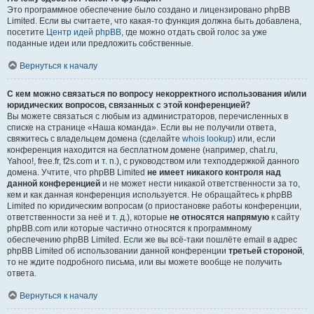
Это программное обеспечение было создано и лицензировано phpBB
Limited. Если вы считаете, что какая-то функция должна быть добавлена,
посетите
Центр идей phpBB
, где можно отдать свой голос за уже
поданные идеи или предложить собственные.
Вернуться к началу
С кем можно связаться по вопросу некорректного использования и/или
юридических вопросов, связанных с этой конференцией?
Вы можете связаться с любым из администраторов, перечисленных в
списке на странице «Наша команда». Если вы не получили ответа,
свяжитесь с владельцем домена (сделайте
whois lookup
) или, если
конференция находится на бесплатном домене (например, chat.ru,
Yahoo!, free.fr, f2s.com и т. п.), с руководством или техподдержкой данного
домена. Учтите, что phpBB Limited
не имеет никакого контроля над
данной конференцией
и не может нести никакой ответственности за то,
кем и как данная конференция используется. Не обращайтесь к phpBB
Limited по юридическим вопросам (о приостановке работы конференции,
ответственности за неё и т. д.), которые
не относятся напрямую
к сайту
phpBB.com или которые частично относятся к программному
обеспечению phpBB Limited. Если же вы всё-таки пошлёте email в адрес
phpBB Limited об использовании данной конференции
третьей стороной
,
то не ждите подробного письма, или вы можете вообще не получить
ответа.
Вернуться к началу