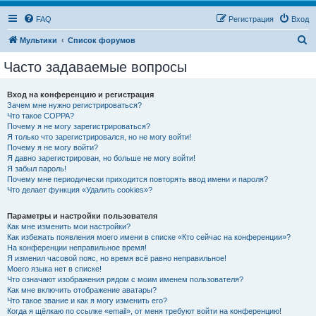
FAQ
Регистрация
Вход
П
Мультики
Список форумов
о
Часто задаваемые вопросы
и
с
Вход на конференцию и регистрация
Зачем мне нужно регистрироваться?
к
Что такое COPPA?
Почему я не могу зарегистрироваться?
Я только что зарегистрировался, но не могу войти!
Почему я не могу войти?
Я давно зарегистрирован, но больше не могу войти!
Я забыл пароль!
Почему мне периодически приходится повторять ввод имени и пароля?
Что делает функция «Удалить cookies»?
Параметры и настройки пользователя
Как мне изменить мои настройки?
Как избежать появления моего имени в списке «Кто сейчас на конференции»?
На конференции неправильное время!
Я изменил часовой пояс, но время всё равно неправильное!
Моего языка нет в списке!
Что означают изображения рядом с моим именем пользователя?
Как мне включить отображение аватары?
Что такое звание и как я могу изменить его?
Когда я щёлкаю по ссылке «email», от меня требуют войти на конференцию!