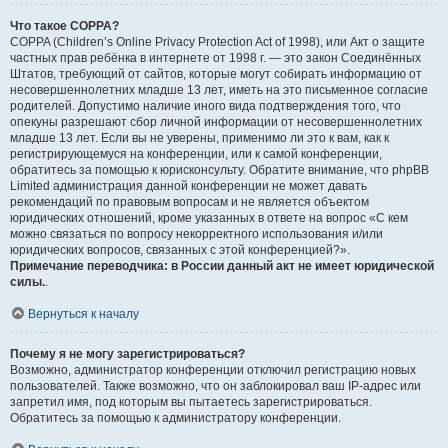
Что такое COPPA?
COPPA (Children’s Online Privacy Protection Act of 1998), или Акт о защите
частных прав ребёнка в интернете от 1998 г. — это закон Соединённых
Штатов, требующий от сайтов, которые могут собирать информацию от
несовершеннолетних младше 13 лет, иметь на это письменное согласие
родителей. Допустимо наличие иного вида подтверждения того, что
опекуны разрешают сбор личной информации от несовершеннолетних
младше 13 лет. Если вы не уверены, применимо ли это к вам, как к
регистрирующемуся на конференции, или к самой конференции,
обратитесь за помощью к юрисконсульту. Обратите внимание, что phpBB
Limited администрация данной конференции не может давать
рекомендаций по правовым вопросам и не является объектом
юридических отношений, кроме указанных в ответе на вопрос «С кем
можно связаться по вопросу некорректного использования и/или
юридических вопросов, связанных с этой конференцией?».
Примечание переводчика: в России данный акт не имеет юридической
силы.
.
Вернуться к началу
Почему я не могу зарегистрироваться?
Возможно, администратор конференции отключил регистрацию новых
пользователей. Также возможно, что он заблокировал ваш IP-адрес или
запретил имя, под которым вы пытаетесь зарегистрироваться.
Обратитесь за помощью к администратору конференции.