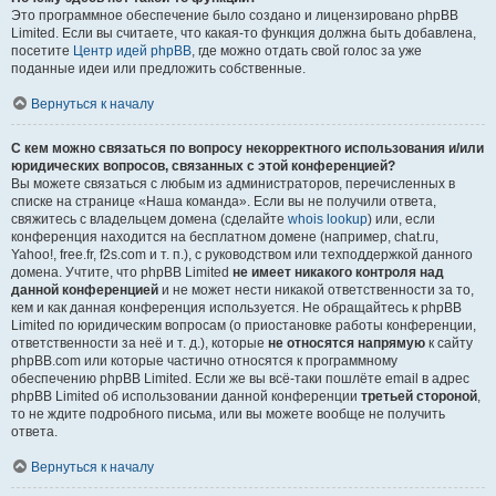
Это программное обеспечение было создано и лицензировано phpBB
Limited. Если вы считаете, что какая-то функция должна быть добавлена,
посетите
Центр идей phpBB
, где можно отдать свой голос за уже
поданные идеи или предложить собственные.
Вернуться к началу
С кем можно связаться по вопросу некорректного использования и/или
юридических вопросов, связанных с этой конференцией?
Вы можете связаться с любым из администраторов, перечисленных в
списке на странице «Наша команда». Если вы не получили ответа,
свяжитесь с владельцем домена (сделайте
whois lookup
) или, если
конференция находится на бесплатном домене (например, chat.ru,
Yahoo!, free.fr, f2s.com и т. п.), с руководством или техподдержкой данного
домена. Учтите, что phpBB Limited
не имеет никакого контроля над
данной конференцией
и не может нести никакой ответственности за то,
кем и как данная конференция используется. Не обращайтесь к phpBB
Limited по юридическим вопросам (о приостановке работы конференции,
ответственности за неё и т. д.), которые
не относятся напрямую
к сайту
phpBB.com или которые частично относятся к программному
обеспечению phpBB Limited. Если же вы всё-таки пошлёте email в адрес
phpBB Limited об использовании данной конференции
третьей стороной
,
то не ждите подробного письма, или вы можете вообще не получить
ответа.
Вернуться к началу