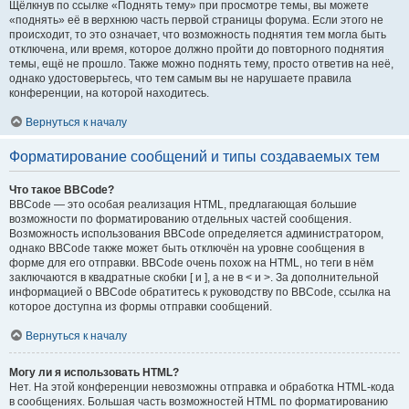
Щёлкнув по ссылке «Поднять тему» при просмотре темы, вы можете
«поднять» её в верхнюю часть первой страницы форума. Если этого не
происходит, то это означает, что возможность поднятия тем могла быть
отключена, или время, которое должно пройти до повторного поднятия
темы, ещё не прошло. Также можно поднять тему, просто ответив на неё,
однако удостоверьтесь, что тем самым вы не нарушаете правила
конференции, на которой находитесь.
Вернуться к началу
Форматирование сообщений и типы создаваемых тем
Что такое BBCode?
BBCode — это особая реализация HTML, предлагающая большие
возможности по форматированию отдельных частей сообщения.
Возможность использования BBCode определяется администратором,
однако BBCode также может быть отключён на уровне сообщения в
форме для его отправки. BBCode очень похож на HTML, но теги в нём
заключаются в квадратные скобки [ и ], а не в < и >. За дополнительной
информацией о BBCode обратитесь к руководству по BBCode, ссылка на
которое доступна из формы отправки сообщений.
Вернуться к началу
Могу ли я использовать HTML?
Нет. На этой конференции невозможны отправка и обработка HTML-кода
в сообщениях. Большая часть возможностей HTML по форматированию