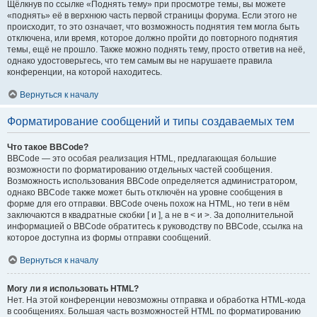
Щёлкнув по ссылке «Поднять тему» при просмотре темы, вы можете
«поднять» её в верхнюю часть первой страницы форума. Если этого не
происходит, то это означает, что возможность поднятия тем могла быть
отключена, или время, которое должно пройти до повторного поднятия
темы, ещё не прошло. Также можно поднять тему, просто ответив на неё,
однако удостоверьтесь, что тем самым вы не нарушаете правила
конференции, на которой находитесь.
Вернуться к началу
Форматирование сообщений и типы создаваемых тем
Что такое BBCode?
BBCode — это особая реализация HTML, предлагающая большие
возможности по форматированию отдельных частей сообщения.
Возможность использования BBCode определяется администратором,
однако BBCode также может быть отключён на уровне сообщения в
форме для его отправки. BBCode очень похож на HTML, но теги в нём
заключаются в квадратные скобки [ и ], а не в < и >. За дополнительной
информацией о BBCode обратитесь к руководству по BBCode, ссылка на
которое доступна из формы отправки сообщений.
Вернуться к началу
Могу ли я использовать HTML?
Нет. На этой конференции невозможны отправка и обработка HTML-кода
в сообщениях. Большая часть возможностей HTML по форматированию