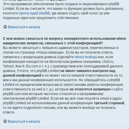
Это программное обеспечение было создано и лицензировано phpBB
Limited. Если вы считаете, что какая-то функция должна быть добавлена,
посетите
Центр идей phpBB
, где можно отдать свой голос за уже
поданные идеи или предложить собственные.
Вернуться к началу
С кем можно связаться по вопросу некорректного использования и/или
юридических вопросов, связанных с этой конференцией?
Вы можете связаться с любым из администраторов, перечисленных в
списке на странице «Наша команда». Если вы не получили ответа,
свяжитесь с владельцем домена (сделайте
whois lookup
) или, если
конференция находится на бесплатном домене (например, chat.ru,
Yahoo!, free.fr, f2s.com и т. п.), с руководством или техподдержкой данного
домена. Учтите, что phpBB Limited
не имеет никакого контроля над
данной конференцией
и не может нести никакой ответственности за то,
кем и как данная конференция используется. Не обращайтесь к phpBB
Limited по юридическим вопросам (о приостановке работы конференции,
ответственности за неё и т. д.), которые
не относятся напрямую
к сайту
phpBB.com или которые частично относятся к программному
обеспечению phpBB Limited. Если же вы всё-таки пошлёте email в адрес
phpBB Limited об использовании данной конференции
третьей стороной
,
то не ждите подробного письма, или вы можете вообще не получить
ответа.
Вернуться к началу