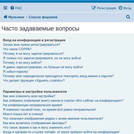
FAQ
Регистрация
Вход
П
Мультики
Список форумов
о
Часто задаваемые вопросы
и
с
Вход на конференцию и регистрация
Зачем мне нужно регистрироваться?
к
Что такое COPPA?
Почему я не могу зарегистрироваться?
Я только что зарегистрировался, но не могу войти!
Почему я не могу войти?
Я давно зарегистрирован, но больше не могу войти!
Я забыл пароль!
Почему мне периодически приходится повторять ввод имени и пароля?
Что делает функция «Удалить cookies»?
Параметры и настройки пользователя
Как мне изменить мои настройки?
Как избежать появления моего имени в списке «Кто сейчас на конференции»?
На конференции неправильное время!
Я изменил часовой пояс, но время всё равно неправильное!
Моего языка нет в списке!
Что означают изображения рядом с моим именем пользователя?
Как мне включить отображение аватары?
Что такое звание и как я могу изменить его?
Когда я щёлкаю по ссылке «email», от меня требуют войти на конференцию!