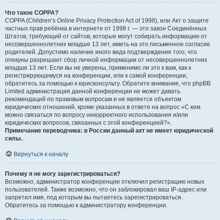
Что такое COPPA?
COPPA (Children’s Online Privacy Protection Act of 1998), или Акт о защите
частных прав ребёнка в интернете от 1998 г. — это закон Соединённых
Штатов, требующий от сайтов, которые могут собирать информацию от
несовершеннолетних младше 13 лет, иметь на это письменное согласие
родителей. Допустимо наличие иного вида подтверждения того, что
опекуны разрешают сбор личной информации от несовершеннолетних
младше 13 лет. Если вы не уверены, применимо ли это к вам, как к
регистрирующемуся на конференции, или к самой конференции,
обратитесь за помощью к юрисконсульту. Обратите внимание, что phpBB
Limited администрация данной конференции не может давать
рекомендаций по правовым вопросам и не является объектом
юридических отношений, кроме указанных в ответе на вопрос «С кем
можно связаться по вопросу некорректного использования и/или
юридических вопросов, связанных с этой конференцией?».
Примечание переводчика: в России данный акт не имеет юридической
силы.
.
Вернуться к началу
Почему я не могу зарегистрироваться?
Возможно, администратор конференции отключил регистрацию новых
пользователей. Также возможно, что он заблокировал ваш IP-адрес или
запретил имя, под которым вы пытаетесь зарегистрироваться.
Обратитесь за помощью к администратору конференции.