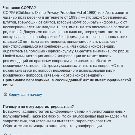
Что такое COPPA?
COPPA (Children’s Online Privacy Protection Act of 1998), или Акт о защите
частных прав ребёнка в интернете от 1998 г. — это закон Соединённых
Штатов, требующий от сайтов, которые могут собирать информацию от
несовершеннолетних младше 13 лет, иметь на это письменное согласие
родителей. Допустимо наличие иного вида подтверждения того, что
опекуны разрешают сбор личной информации от несовершеннолетних
младше 13 лет. Если вы не уверены, применимо ли это к вам, как к
регистрирующемуся на конференции, или к самой конференции,
обратитесь за помощью к юрисконсульту. Обратите внимание, что phpBB
Limited администрация данной конференции не может давать
рекомендаций по правовым вопросам и не является объектом
юридических отношений, кроме указанных в ответе на вопрос «С кем
можно связаться по вопросу некорректного использования и/или
юридических вопросов, связанных с этой конференцией?».
Примечание переводчика: в России данный акт не имеет юридической
силы.
.
Вернуться к началу
Почему я не могу зарегистрироваться?
Возможно, администратор конференции отключил регистрацию новых
пользователей. Также возможно, что он заблокировал ваш IP-адрес или
запретил имя, под которым вы пытаетесь зарегистрироваться.
Обратитесь за помощью к администратору конференции.