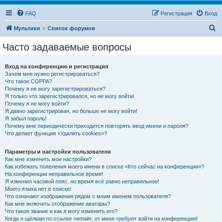
FAQ
Регистрация
Вход
П
Мультики
Список форумов
о
Часто задаваемые вопросы
и
с
Вход на конференцию и регистрация
Зачем мне нужно регистрироваться?
к
Что такое COPPA?
Почему я не могу зарегистрироваться?
Я только что зарегистрировался, но не могу войти!
Почему я не могу войти?
Я давно зарегистрирован, но больше не могу войти!
Я забыл пароль!
Почему мне периодически приходится повторять ввод имени и пароля?
Что делает функция «Удалить cookies»?
Параметры и настройки пользователя
Как мне изменить мои настройки?
Как избежать появления моего имени в списке «Кто сейчас на конференции»?
На конференции неправильное время!
Я изменил часовой пояс, но время всё равно неправильное!
Моего языка нет в списке!
Что означают изображения рядом с моим именем пользователя?
Как мне включить отображение аватары?
Что такое звание и как я могу изменить его?
Когда я щёлкаю по ссылке «email», от меня требуют войти на конференцию!