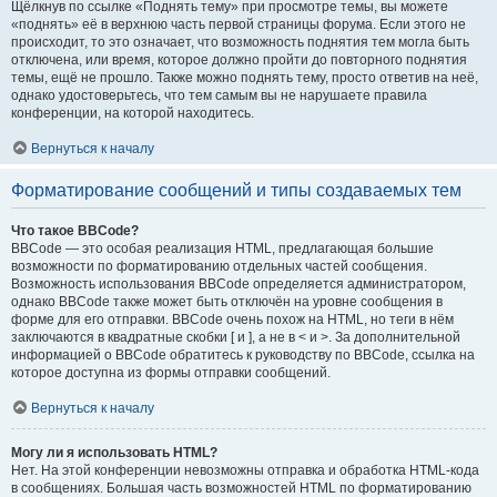
Щёлкнув по ссылке «Поднять тему» при просмотре темы, вы можете
«поднять» её в верхнюю часть первой страницы форума. Если этого не
происходит, то это означает, что возможность поднятия тем могла быть
отключена, или время, которое должно пройти до повторного поднятия
темы, ещё не прошло. Также можно поднять тему, просто ответив на неё,
однако удостоверьтесь, что тем самым вы не нарушаете правила
конференции, на которой находитесь.
Вернуться к началу
Форматирование сообщений и типы создаваемых тем
Что такое BBCode?
BBCode — это особая реализация HTML, предлагающая большие
возможности по форматированию отдельных частей сообщения.
Возможность использования BBCode определяется администратором,
однако BBCode также может быть отключён на уровне сообщения в
форме для его отправки. BBCode очень похож на HTML, но теги в нём
заключаются в квадратные скобки [ и ], а не в < и >. За дополнительной
информацией о BBCode обратитесь к руководству по BBCode, ссылка на
которое доступна из формы отправки сообщений.
Вернуться к началу
Могу ли я использовать HTML?
Нет. На этой конференции невозможны отправка и обработка HTML-кода
в сообщениях. Большая часть возможностей HTML по форматированию