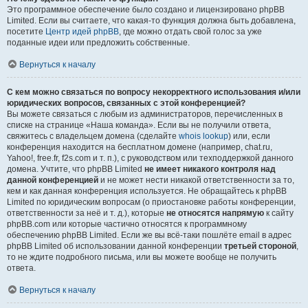
Это программное обеспечение было создано и лицензировано phpBB
Limited. Если вы считаете, что какая-то функция должна быть добавлена,
посетите
Центр идей phpBB
, где можно отдать свой голос за уже
поданные идеи или предложить собственные.
Вернуться к началу
С кем можно связаться по вопросу некорректного использования и/или
юридических вопросов, связанных с этой конференцией?
Вы можете связаться с любым из администраторов, перечисленных в
списке на странице «Наша команда». Если вы не получили ответа,
свяжитесь с владельцем домена (сделайте
whois lookup
) или, если
конференция находится на бесплатном домене (например, chat.ru,
Yahoo!, free.fr, f2s.com и т. п.), с руководством или техподдержкой данного
домена. Учтите, что phpBB Limited
не имеет никакого контроля над
данной конференцией
и не может нести никакой ответственности за то,
кем и как данная конференция используется. Не обращайтесь к phpBB
Limited по юридическим вопросам (о приостановке работы конференции,
ответственности за неё и т. д.), которые
не относятся напрямую
к сайту
phpBB.com или которые частично относятся к программному
обеспечению phpBB Limited. Если же вы всё-таки пошлёте email в адрес
phpBB Limited об использовании данной конференции
третьей стороной
,
то не ждите подробного письма, или вы можете вообще не получить
ответа.
Вернуться к началу