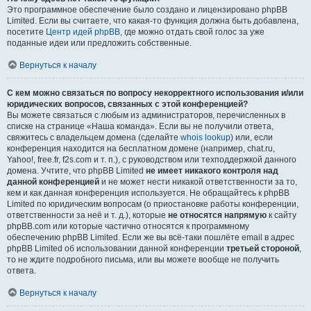
Это программное обеспечение было создано и лицензировано phpBB
Limited. Если вы считаете, что какая-то функция должна быть добавлена,
посетите
Центр идей phpBB
, где можно отдать свой голос за уже
поданные идеи или предложить собственные.
Вернуться к началу
С кем можно связаться по вопросу некорректного использования и/или
юридических вопросов, связанных с этой конференцией?
Вы можете связаться с любым из администраторов, перечисленных в
списке на странице «Наша команда». Если вы не получили ответа,
свяжитесь с владельцем домена (сделайте
whois lookup
) или, если
конференция находится на бесплатном домене (например, chat.ru,
Yahoo!, free.fr, f2s.com и т. п.), с руководством или техподдержкой данного
домена. Учтите, что phpBB Limited
не имеет никакого контроля над
данной конференцией
и не может нести никакой ответственности за то,
кем и как данная конференция используется. Не обращайтесь к phpBB
Limited по юридическим вопросам (о приостановке работы конференции,
ответственности за неё и т. д.), которые
не относятся напрямую
к сайту
phpBB.com или которые частично относятся к программному
обеспечению phpBB Limited. Если же вы всё-таки пошлёте email в адрес
phpBB Limited об использовании данной конференции
третьей стороной
,
то не ждите подробного письма, или вы можете вообще не получить
ответа.
Вернуться к началу