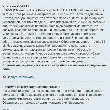
Что такое COPPA?
COPPA (Children’s Online Privacy Protection Act of 1998), или Акт о защите
частных прав ребёнка в интернете от 1998 г. — это закон Соединённых
Штатов, требующий от сайтов, которые могут собирать информацию от
несовершеннолетних младше 13 лет, иметь на это письменное согласие
родителей. Допустимо наличие иного вида подтверждения того, что
опекуны разрешают сбор личной информации от несовершеннолетних
младше 13 лет. Если вы не уверены, применимо ли это к вам, как к
регистрирующемуся на конференции, или к самой конференции,
обратитесь за помощью к юрисконсульту. Обратите внимание, что phpBB
Limited администрация данной конференции не может давать
рекомендаций по правовым вопросам и не является объектом
юридических отношений, кроме указанных в ответе на вопрос «С кем
можно связаться по вопросу некорректного использования и/или
юридических вопросов, связанных с этой конференцией?».
Примечание переводчика: в России данный акт не имеет юридической
силы.
.
Вернуться к началу
Почему я не могу зарегистрироваться?
Возможно, администратор конференции отключил регистрацию новых
пользователей. Также возможно, что он заблокировал ваш IP-адрес или
запретил имя, под которым вы пытаетесь зарегистрироваться.
Обратитесь за помощью к администратору конференции.