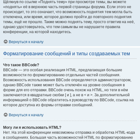
Щёлкнув по ссылке «Поднять тему» при просмотре темы, вы можете
«поднять» её в верхнюю часть первой страницы форума. Если этого не
происходит, то это означает, что возможность поднятия тем могла быть
отключена, или время, которое должно пройти до повторного поднятия
темы, ещё не прошло. Также можно поднять тему, просто ответив на неё,
однако удостоверьтесь, что тем самым вы не нарушаете правила
конференции, на которой находитесь.
Вернуться к началу
Форматирование сообщений и типы создаваемых тем
Что такое BBCode?
BBCode — это особая реализация HTML, предлагающая большие
возможности по форматированию отдельных частей сообщения.
Возможность использования BBCode определяется администратором,
однако BBCode также может быть отключён на уровне сообщения в
форме для его отправки. BBCode очень похож на HTML, но теги в нём
заключаются в квадратные скобки [ и ], а не в < и >. За дополнительной
информацией о BBCode обратитесь к руководству по BBCode, ссылка на
которое доступна из формы отправки сообщений.
Вернуться к началу
Могу ли я использовать HTML?
Нет. На этой конференции невозможны отправка и обработка HTML-кода
в сообщениях. Большая часть возможностей HTML по форматированию