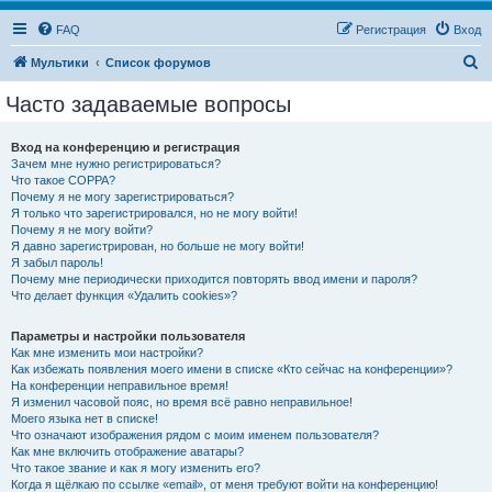
FAQ
Регистрация
Вход
П
Мультики
Список форумов
о
Часто задаваемые вопросы
и
с
Вход на конференцию и регистрация
Зачем мне нужно регистрироваться?
к
Что такое COPPA?
Почему я не могу зарегистрироваться?
Я только что зарегистрировался, но не могу войти!
Почему я не могу войти?
Я давно зарегистрирован, но больше не могу войти!
Я забыл пароль!
Почему мне периодически приходится повторять ввод имени и пароля?
Что делает функция «Удалить cookies»?
Параметры и настройки пользователя
Как мне изменить мои настройки?
Как избежать появления моего имени в списке «Кто сейчас на конференции»?
На конференции неправильное время!
Я изменил часовой пояс, но время всё равно неправильное!
Моего языка нет в списке!
Что означают изображения рядом с моим именем пользователя?
Как мне включить отображение аватары?
Что такое звание и как я могу изменить его?
Когда я щёлкаю по ссылке «email», от меня требуют войти на конференцию!