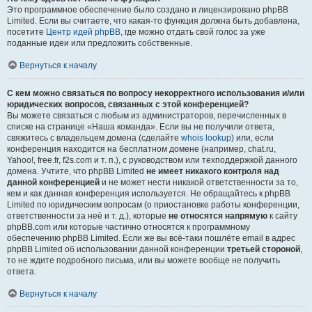
Это программное обеспечение было создано и лицензировано phpBB
Limited. Если вы считаете, что какая-то функция должна быть добавлена,
посетите
Центр идей phpBB
, где можно отдать свой голос за уже
поданные идеи или предложить собственные.
Вернуться к началу
С кем можно связаться по вопросу некорректного использования и/или
юридических вопросов, связанных с этой конференцией?
Вы можете связаться с любым из администраторов, перечисленных в
списке на странице «Наша команда». Если вы не получили ответа,
свяжитесь с владельцем домена (сделайте
whois lookup
) или, если
конференция находится на бесплатном домене (например, chat.ru,
Yahoo!, free.fr, f2s.com и т. п.), с руководством или техподдержкой данного
домена. Учтите, что phpBB Limited
не имеет никакого контроля над
данной конференцией
и не может нести никакой ответственности за то,
кем и как данная конференция используется. Не обращайтесь к phpBB
Limited по юридическим вопросам (о приостановке работы конференции,
ответственности за неё и т. д.), которые
не относятся напрямую
к сайту
phpBB.com или которые частично относятся к программному
обеспечению phpBB Limited. Если же вы всё-таки пошлёте email в адрес
phpBB Limited об использовании данной конференции
третьей стороной
,
то не ждите подробного письма, или вы можете вообще не получить
ответа.
Вернуться к началу