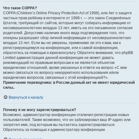
Что такое COPPA?
COPPA (Children’s Online Privacy Protection Act of 1998), или Акт о защите
частных прав ребёнка в интернете от 1998 г. — это закон Соединённых
Штатов, требующий от сайтов, которые могут собирать информацию от
несовершеннолетних младше 13 лет, иметь на это письменное согласие
родителей. Допустимо наличие иного вида подтверждения того, что
опекуны разрешают сбор личной информации от несовершеннолетних
младше 13 лет. Если вы не уверены, применимо ли это к вам, как к
регистрирующемуся на конференции, или к самой конференции,
обратитесь за помощью к юрисконсульту. Обратите внимание, что phpBB
Limited администрация данной конференции не может давать
рекомендаций по правовым вопросам и не является объектом
юридических отношений, кроме указанных в ответе на вопрос «С кем
можно связаться по вопросу некорректного использования и/или
юридических вопросов, связанных с этой конференцией?».
Примечание переводчика: в России данный акт не имеет юридической
силы.
.
Вернуться к началу
Почему я не могу зарегистрироваться?
Возможно, администратор конференции отключил регистрацию новых
пользователей. Также возможно, что он заблокировал ваш IP-адрес или
запретил имя, под которым вы пытаетесь зарегистрироваться.
Обратитесь за помощью к администратору конференции.