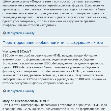
Щёлкнув по ссылке «Поднять тему» при просмотре темы, вы можете
«поднять» её в верхнюю часть первой страницы форума. Если этого не
происходит, то это означает, что возможность поднятия тем могла быть
отключена, или время, которое должно пройти до повторного поднятия
темы, ещё не прошло. Также можно поднять тему, просто ответив на неё,
однако удостоверьтесь, что тем самым вы не нарушаете правила
конференции, на которой находитесь.
Вернуться к началу
Форматирование сообщений и типы создаваемых тем
Что такое BBCode?
BBCode — это особая реализация HTML, предлагающая большие
возможности по форматированию отдельных частей сообщения.
Возможность использования BBCode определяется администратором,
однако BBCode также может быть отключён на уровне сообщения в
форме для его отправки. BBCode очень похож на HTML, но теги в нём
заключаются в квадратные скобки [ и ], а не в < и >. За дополнительной
информацией о BBCode обратитесь к руководству по BBCode, ссылка на
которое доступна из формы отправки сообщений.
Вернуться к началу
Могу ли я использовать HTML?
Нет. На этой конференции невозможны отправка и обработка HTML-кода
в сообщениях. Большая часть возможностей HTML по форматированию