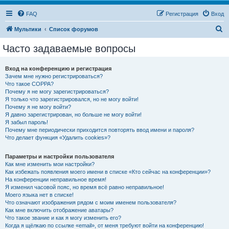
FAQ
Регистрация
Вход
П
Мультики
Список форумов
о
Часто задаваемые вопросы
и
с
Вход на конференцию и регистрация
Зачем мне нужно регистрироваться?
к
Что такое COPPA?
Почему я не могу зарегистрироваться?
Я только что зарегистрировался, но не могу войти!
Почему я не могу войти?
Я давно зарегистрирован, но больше не могу войти!
Я забыл пароль!
Почему мне периодически приходится повторять ввод имени и пароля?
Что делает функция «Удалить cookies»?
Параметры и настройки пользователя
Как мне изменить мои настройки?
Как избежать появления моего имени в списке «Кто сейчас на конференции»?
На конференции неправильное время!
Я изменил часовой пояс, но время всё равно неправильное!
Моего языка нет в списке!
Что означают изображения рядом с моим именем пользователя?
Как мне включить отображение аватары?
Что такое звание и как я могу изменить его?
Когда я щёлкаю по ссылке «email», от меня требуют войти на конференцию!