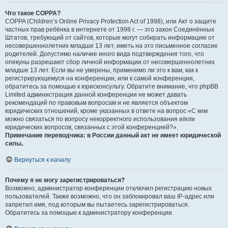
Что такое COPPA?
COPPA (Children’s Online Privacy Protection Act of 1998), или Акт о защите
частных прав ребёнка в интернете от 1998 г. — это закон Соединённых
Штатов, требующий от сайтов, которые могут собирать информацию от
несовершеннолетних младше 13 лет, иметь на это письменное согласие
родителей. Допустимо наличие иного вида подтверждения того, что
опекуны разрешают сбор личной информации от несовершеннолетних
младше 13 лет. Если вы не уверены, применимо ли это к вам, как к
регистрирующемуся на конференции, или к самой конференции,
обратитесь за помощью к юрисконсульту. Обратите внимание, что phpBB
Limited администрация данной конференции не может давать
рекомендаций по правовым вопросам и не является объектом
юридических отношений, кроме указанных в ответе на вопрос «С кем
можно связаться по вопросу некорректного использования и/или
юридических вопросов, связанных с этой конференцией?».
Примечание переводчика: в России данный акт не имеет юридической
силы.
.
Вернуться к началу
Почему я не могу зарегистрироваться?
Возможно, администратор конференции отключил регистрацию новых
пользователей. Также возможно, что он заблокировал ваш IP-адрес или
запретил имя, под которым вы пытаетесь зарегистрироваться.
Обратитесь за помощью к администратору конференции.