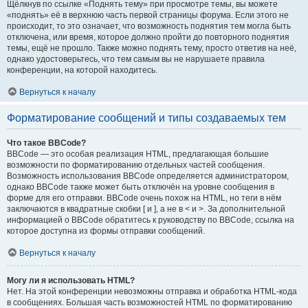
Щёлкнув по ссылке «Поднять тему» при просмотре темы, вы можете
«поднять» её в верхнюю часть первой страницы форума. Если этого не
происходит, то это означает, что возможность поднятия тем могла быть
отключена, или время, которое должно пройти до повторного поднятия
темы, ещё не прошло. Также можно поднять тему, просто ответив на неё,
однако удостоверьтесь, что тем самым вы не нарушаете правила
конференции, на которой находитесь.
Вернуться к началу
Форматирование сообщений и типы создаваемых тем
Что такое BBCode?
BBCode — это особая реализация HTML, предлагающая большие
возможности по форматированию отдельных частей сообщения.
Возможность использования BBCode определяется администратором,
однако BBCode также может быть отключён на уровне сообщения в
форме для его отправки. BBCode очень похож на HTML, но теги в нём
заключаются в квадратные скобки [ и ], а не в < и >. За дополнительной
информацией о BBCode обратитесь к руководству по BBCode, ссылка на
которое доступна из формы отправки сообщений.
Вернуться к началу
Могу ли я использовать HTML?
Нет. На этой конференции невозможны отправка и обработка HTML-кода
в сообщениях. Большая часть возможностей HTML по форматированию