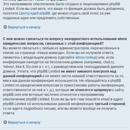
Это программное обеспечение было создано и лицензировано phpBB
Limited. Если вы считаете, что какая-то функция должна быть добавлена,
посетите
Центр идей phpBB
, где можно отдать свой голос за уже
поданные идеи или предложить собственные.
Вернуться к началу
С кем можно связаться по вопросу некорректного использования и/или
юридических вопросов, связанных с этой конференцией?
Вы можете связаться с любым из администраторов, перечисленных в
списке на странице «Наша команда». Если вы не получили ответа,
свяжитесь с владельцем домена (сделайте
whois lookup
) или, если
конференция находится на бесплатном домене (например, chat.ru,
Yahoo!, free.fr, f2s.com и т. п.), с руководством или техподдержкой данного
домена. Учтите, что phpBB Limited
не имеет никакого контроля над
данной конференцией
и не может нести никакой ответственности за то,
кем и как данная конференция используется. Не обращайтесь к phpBB
Limited по юридическим вопросам (о приостановке работы конференции,
ответственности за неё и т. д.), которые
не относятся напрямую
к сайту
phpBB.com или которые частично относятся к программному
обеспечению phpBB Limited. Если же вы всё-таки пошлёте email в адрес
phpBB Limited об использовании данной конференции
третьей стороной
,
то не ждите подробного письма, или вы можете вообще не получить
ответа.
Вернуться к началу