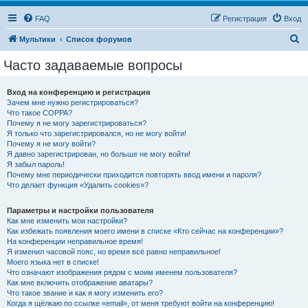
FAQ
Регистрация
Вход
П
Мультики
Список форумов
о
Часто задаваемые вопросы
и
с
Вход на конференцию и регистрация
Зачем мне нужно регистрироваться?
к
Что такое COPPA?
Почему я не могу зарегистрироваться?
Я только что зарегистрировался, но не могу войти!
Почему я не могу войти?
Я давно зарегистрирован, но больше не могу войти!
Я забыл пароль!
Почему мне периодически приходится повторять ввод имени и пароля?
Что делает функция «Удалить cookies»?
Параметры и настройки пользователя
Как мне изменить мои настройки?
Как избежать появления моего имени в списке «Кто сейчас на конференции»?
На конференции неправильное время!
Я изменил часовой пояс, но время всё равно неправильное!
Моего языка нет в списке!
Что означают изображения рядом с моим именем пользователя?
Как мне включить отображение аватары?
Что такое звание и как я могу изменить его?
Когда я щёлкаю по ссылке «email», от меня требуют войти на конференцию!