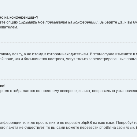
час на конференции»?
дёте опцию
Скрывать моё пребывание на конференции
. Выберите
Да
, и вы 
зователем.
вому поясу, а не к тому, в котором находитесь вы. В этом случае измените в 
овой пояс, как и большинство настроек, могут только зарегистрированные пол
ое!
о время отображается по-прежнему неверное, значит, неправильно установле
онференции, или же просто никто не перевёл phpBB на ваш язык. Попробуйт
вого пакета не существует, то вы сами можете перевести phpBB на свой язы