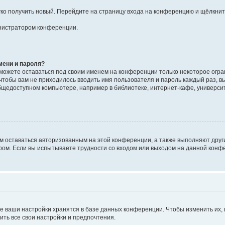
егко получить новый. Перейдите на страницу входа на конференцию и щёлкни
инистратором конференции.
мени и пароля?
сможете оставаться под своим именем на конференции только некоторое огран
 чтобы вам не приходилось вводить имя пользователя и пароль каждый раз, 
щедоступном компьютере, например в библиотеке, интернет-кафе, университе
ам оставаться авторизованным на этой конференции, а также выполняют друг
ом. Если вы испытываете трудности со входом или выходом на данной конфе
е ваши настройки хранятся в базе данных конференции. Чтобы изменить их,
ить все свои настройки и предпочтения.