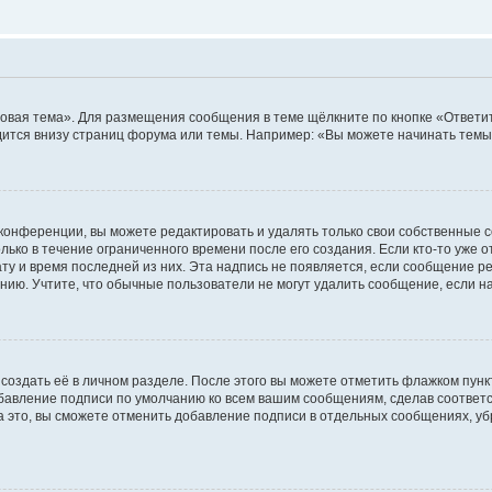
овая тема». Для размещения сообщения в теме щёлкните по кнопке «Ответит
ится внизу страниц форума или темы. Например: «Вы можете начинать темы»
конференции, вы можете редактировать и удалять только свои собственные 
ько в течение ограниченного времени после его создания. Если кто-то уже 
дату и время последней из них. Эта надпись не появляется, если сообщение 
ию. Учтите, что обычные пользователи не могут удалить сообщение, если на 
создать её в личном разделе. После этого вы можете отметить флажком пун
обавление подписи по умолчанию ко всем вашим сообщениям, сделав соотве
а это, вы сможете отменить добавление подписи в отдельных сообщениях, у