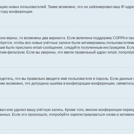
ию новых пользователей. Также возможно, что он заблокировал ваш IP-адре
атору конференции.
они верны, то возможны два варианта. Если включена поддержка COPPA и при 
уется, чтобы все новые учётные записи были активированы пользователями
ам было прислано email-сообщение, следуйте полученным инструкциям. Если
пам-фильтром. Если вы уверены, что ввели правильный адрес email, попробу
едитесь, что вы правильно вводите имя пользователя и пароль. Если данные
Также возможно, что допущена ошибка в конфигурации конференции, свяжитес
вал или удалил вашу учётную запись. Кроме того, многие конференции перио
ных. Если это произошло, попробуйте зарегистрироваться снова и активнее 