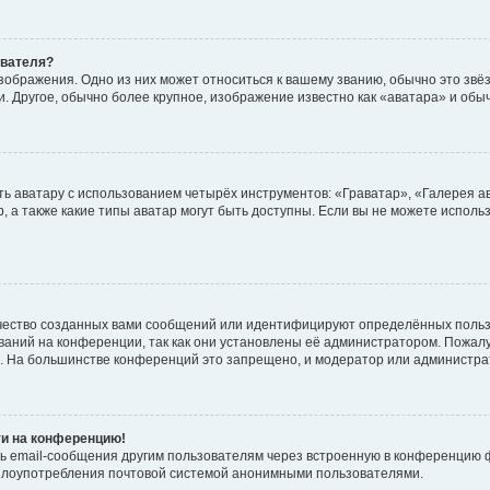
ователя?
зображения. Одно из них может относиться к вашему званию, обычно это звёзд
. Другое, обычно более крупное, изображение известно как «аватара» и обы
ь аватару с использованием четырёх инструментов: «Граватар», «Галерея а
, а также какие типы аватар могут быть доступны. Если вы не можете испол
чество созданных вами сообщений или идентифицируют определённых польз
аний на конференции, так как они установлены её администратором. Пожал
е. На большинстве конференций это запрещено, и модератор или администра
ти на конференцию!
ь email-сообщения другим пользователям через встроенную в конференцию ф
ь злоупотребления почтовой системой анонимными пользователями.