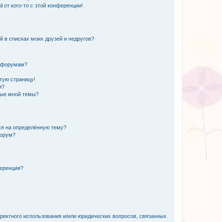
 от кого-то с этой конференции!
й в списках моих друзей и недругов?
и форумам?
стую страницу!
и?
ные мной темы?
ься на определённую тему?
форум?
ференции?
рректного использования и/или юридических вопросов, связанных