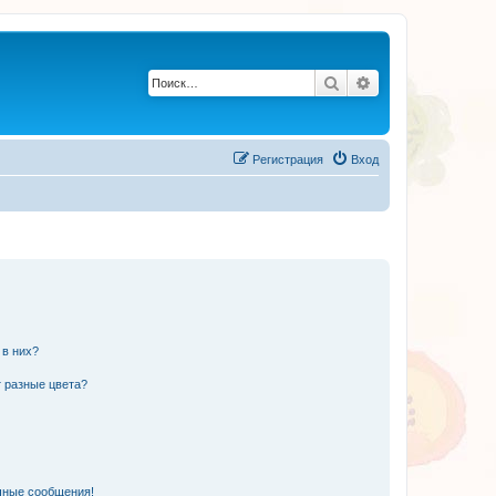
Поиск
Расширенный по
Регистрация
Вход
 в них?
 разные цвета?
чные сообщения!