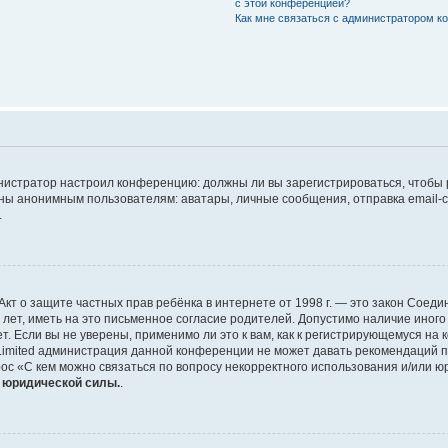
с этой конференцией?
Как мне связаться с администратором 
дминистратор настроил конференцию: должны ли вы зарегистрироваться, чтобы
 анонимным пользователям: аватары, личные сообщения, отправка email-сооб
.
 или Акт о защите частных прав ребёнка в интернете от 1998 г. — это закон Со
т, иметь на это письменное согласие родителей. Допустимо наличие иного
 Если вы не уверены, применимо ли это к вам, как к регистрирующемуся на 
Limited администрация данной конференции не может давать рекомендаций 
ос «С кем можно связаться по вопросу некорректного использования и/или ю
т юридической силы.
.