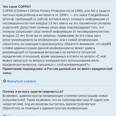
Что такое COPPA?
COPPA (Children’s Online Privacy Protection Act of 1998), или Акт о защите
частных прав ребёнка в интернете от 1998 г. — это закон Соединённых
Штатов, требующий от сайтов, которые могут собирать информацию от
несовершеннолетних младше 13 лет, иметь на это письменное согласие
родителей. Допустимо наличие иного вида подтверждения того, что
опекуны разрешают сбор личной информации от несовершеннолетних
младше 13 лет. Если вы не уверены, применимо ли это к вам, как к
регистрирующемуся на конференции, или к самой конференции,
обратитесь за помощью к юрисконсульту. Обратите внимание, что phpBB
Limited администрация данной конференции не может давать
рекомендаций по правовым вопросам и не является объектом
юридических отношений, кроме указанных в ответе на вопрос «С кем
можно связаться по вопросу некорректного использования и/или
юридических вопросов, связанных с этой конференцией?».
Примечание переводчика: в России данный акт не имеет юридической
силы.
.
Вернуться к началу
Почему я не могу зарегистрироваться?
Возможно, администратор конференции отключил регистрацию новых
пользователей. Также возможно, что он заблокировал ваш IP-адрес или
запретил имя, под которым вы пытаетесь зарегистрироваться.
Обратитесь за помощью к администратору конференции.