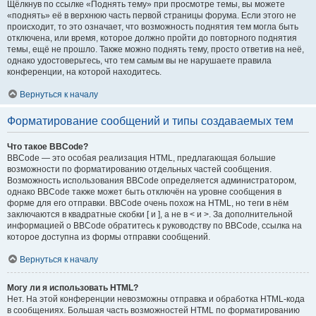
Щёлкнув по ссылке «Поднять тему» при просмотре темы, вы можете
«поднять» её в верхнюю часть первой страницы форума. Если этого не
происходит, то это означает, что возможность поднятия тем могла быть
отключена, или время, которое должно пройти до повторного поднятия
темы, ещё не прошло. Также можно поднять тему, просто ответив на неё,
однако удостоверьтесь, что тем самым вы не нарушаете правила
конференции, на которой находитесь.
Вернуться к началу
Форматирование сообщений и типы создаваемых тем
Что такое BBCode?
BBCode — это особая реализация HTML, предлагающая большие
возможности по форматированию отдельных частей сообщения.
Возможность использования BBCode определяется администратором,
однако BBCode также может быть отключён на уровне сообщения в
форме для его отправки. BBCode очень похож на HTML, но теги в нём
заключаются в квадратные скобки [ и ], а не в < и >. За дополнительной
информацией о BBCode обратитесь к руководству по BBCode, ссылка на
которое доступна из формы отправки сообщений.
Вернуться к началу
Могу ли я использовать HTML?
Нет. На этой конференции невозможны отправка и обработка HTML-кода
в сообщениях. Большая часть возможностей HTML по форматированию