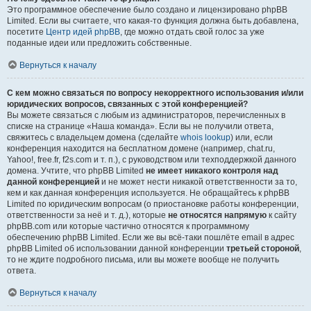
Это программное обеспечение было создано и лицензировано phpBB
Limited. Если вы считаете, что какая-то функция должна быть добавлена,
посетите
Центр идей phpBB
, где можно отдать свой голос за уже
поданные идеи или предложить собственные.
Вернуться к началу
С кем можно связаться по вопросу некорректного использования и/или
юридических вопросов, связанных с этой конференцией?
Вы можете связаться с любым из администраторов, перечисленных в
списке на странице «Наша команда». Если вы не получили ответа,
свяжитесь с владельцем домена (сделайте
whois lookup
) или, если
конференция находится на бесплатном домене (например, chat.ru,
Yahoo!, free.fr, f2s.com и т. п.), с руководством или техподдержкой данного
домена. Учтите, что phpBB Limited
не имеет никакого контроля над
данной конференцией
и не может нести никакой ответственности за то,
кем и как данная конференция используется. Не обращайтесь к phpBB
Limited по юридическим вопросам (о приостановке работы конференции,
ответственности за неё и т. д.), которые
не относятся напрямую
к сайту
phpBB.com или которые частично относятся к программному
обеспечению phpBB Limited. Если же вы всё-таки пошлёте email в адрес
phpBB Limited об использовании данной конференции
третьей стороной
,
то не ждите подробного письма, или вы можете вообще не получить
ответа.
Вернуться к началу