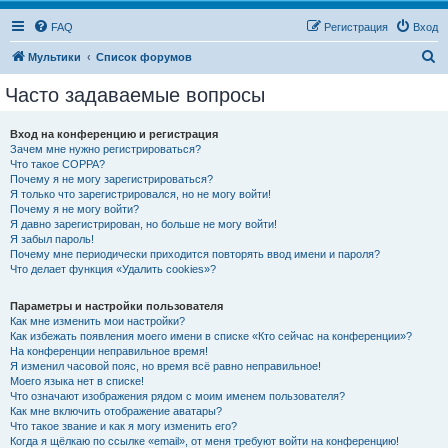
FAQ
Регистрация
Вход
П
Мультики
Список форумов
о
Часто задаваемые вопросы
и
с
Вход на конференцию и регистрация
Зачем мне нужно регистрироваться?
к
Что такое COPPA?
Почему я не могу зарегистрироваться?
Я только что зарегистрировался, но не могу войти!
Почему я не могу войти?
Я давно зарегистрирован, но больше не могу войти!
Я забыл пароль!
Почему мне периодически приходится повторять ввод имени и пароля?
Что делает функция «Удалить cookies»?
Параметры и настройки пользователя
Как мне изменить мои настройки?
Как избежать появления моего имени в списке «Кто сейчас на конференции»?
На конференции неправильное время!
Я изменил часовой пояс, но время всё равно неправильное!
Моего языка нет в списке!
Что означают изображения рядом с моим именем пользователя?
Как мне включить отображение аватары?
Что такое звание и как я могу изменить его?
Когда я щёлкаю по ссылке «email», от меня требуют войти на конференцию!