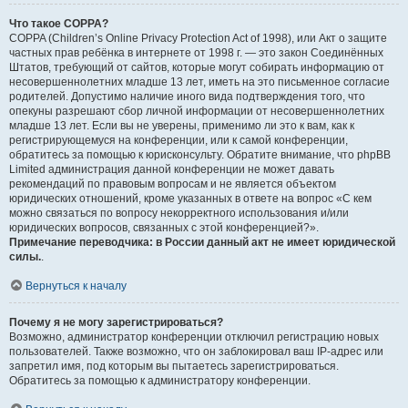
Что такое COPPA?
COPPA (Children’s Online Privacy Protection Act of 1998), или Акт о защите
частных прав ребёнка в интернете от 1998 г. — это закон Соединённых
Штатов, требующий от сайтов, которые могут собирать информацию от
несовершеннолетних младше 13 лет, иметь на это письменное согласие
родителей. Допустимо наличие иного вида подтверждения того, что
опекуны разрешают сбор личной информации от несовершеннолетних
младше 13 лет. Если вы не уверены, применимо ли это к вам, как к
регистрирующемуся на конференции, или к самой конференции,
обратитесь за помощью к юрисконсульту. Обратите внимание, что phpBB
Limited администрация данной конференции не может давать
рекомендаций по правовым вопросам и не является объектом
юридических отношений, кроме указанных в ответе на вопрос «С кем
можно связаться по вопросу некорректного использования и/или
юридических вопросов, связанных с этой конференцией?».
Примечание переводчика: в России данный акт не имеет юридической
силы.
.
Вернуться к началу
Почему я не могу зарегистрироваться?
Возможно, администратор конференции отключил регистрацию новых
пользователей. Также возможно, что он заблокировал ваш IP-адрес или
запретил имя, под которым вы пытаетесь зарегистрироваться.
Обратитесь за помощью к администратору конференции.