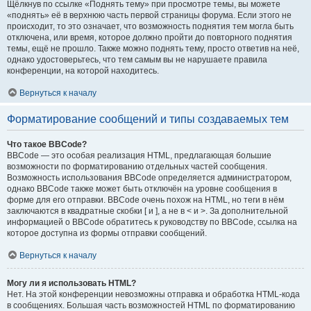
Щёлкнув по ссылке «Поднять тему» при просмотре темы, вы можете
«поднять» её в верхнюю часть первой страницы форума. Если этого не
происходит, то это означает, что возможность поднятия тем могла быть
отключена, или время, которое должно пройти до повторного поднятия
темы, ещё не прошло. Также можно поднять тему, просто ответив на неё,
однако удостоверьтесь, что тем самым вы не нарушаете правила
конференции, на которой находитесь.
Вернуться к началу
Форматирование сообщений и типы создаваемых тем
Что такое BBCode?
BBCode — это особая реализация HTML, предлагающая большие
возможности по форматированию отдельных частей сообщения.
Возможность использования BBCode определяется администратором,
однако BBCode также может быть отключён на уровне сообщения в
форме для его отправки. BBCode очень похож на HTML, но теги в нём
заключаются в квадратные скобки [ и ], а не в < и >. За дополнительной
информацией о BBCode обратитесь к руководству по BBCode, ссылка на
которое доступна из формы отправки сообщений.
Вернуться к началу
Могу ли я использовать HTML?
Нет. На этой конференции невозможны отправка и обработка HTML-кода
в сообщениях. Большая часть возможностей HTML по форматированию