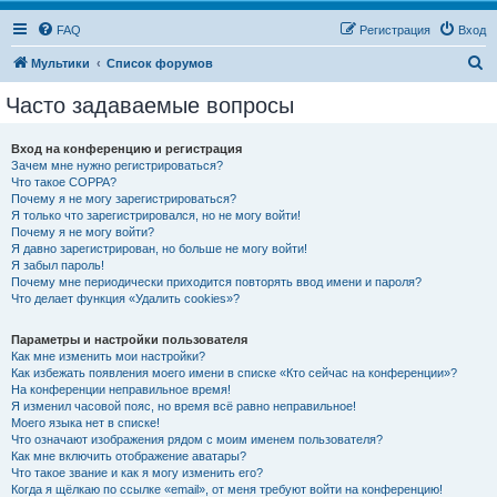
FAQ
Регистрация
Вход
П
Мультики
Список форумов
о
Часто задаваемые вопросы
и
с
Вход на конференцию и регистрация
Зачем мне нужно регистрироваться?
к
Что такое COPPA?
Почему я не могу зарегистрироваться?
Я только что зарегистрировался, но не могу войти!
Почему я не могу войти?
Я давно зарегистрирован, но больше не могу войти!
Я забыл пароль!
Почему мне периодически приходится повторять ввод имени и пароля?
Что делает функция «Удалить cookies»?
Параметры и настройки пользователя
Как мне изменить мои настройки?
Как избежать появления моего имени в списке «Кто сейчас на конференции»?
На конференции неправильное время!
Я изменил часовой пояс, но время всё равно неправильное!
Моего языка нет в списке!
Что означают изображения рядом с моим именем пользователя?
Как мне включить отображение аватары?
Что такое звание и как я могу изменить его?
Когда я щёлкаю по ссылке «email», от меня требуют войти на конференцию!