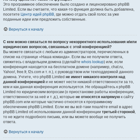
Это программное обеспечение было создано и лицензировано phpBB
Limited. Если вы считаете, что какая-то функция должна быть добавлена,
посетите
Центр идей phpBB
, где можно отдать свой голос за уже
поданные идеи или предложить собственные.
Вернуться к началу
С кем можно связаться по вопросу некорректного использования и/или
юридических вопросов, связанных с этой конференцией?
Вы можете связаться с любым из администраторов, перечисленных в
списке на странице «Наша команда». Если вы не получили ответа,
свяжитесь с владельцем домена (сделайте
whois lookup
) или, если
конференция находится на бесплатном домене (например, chat.ru,
Yahoo!, free.fr, f2s.com и т. п.), с руководством или техподдержкой данного
домена. Учтите, что phpBB Limited
не имеет никакого контроля над
данной конференцией
и не может нести никакой ответственности за то,
кем и как данная конференция используется. Не обращайтесь к phpBB
Limited по юридическим вопросам (о приостановке работы конференции,
ответственности за неё и т. д.), которые
не относятся напрямую
к сайту
phpBB.com или которые частично относятся к программному
обеспечению phpBB Limited. Если же вы всё-таки пошлёте email в адрес
phpBB Limited об использовании данной конференции
третьей стороной
,
то не ждите подробного письма, или вы можете вообще не получить
ответа.
Вернуться к началу