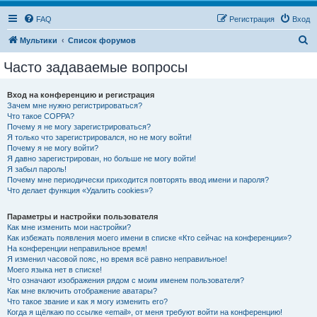
FAQ
Регистрация
Вход
П
Мультики
Список форумов
о
Часто задаваемые вопросы
и
с
Вход на конференцию и регистрация
Зачем мне нужно регистрироваться?
к
Что такое COPPA?
Почему я не могу зарегистрироваться?
Я только что зарегистрировался, но не могу войти!
Почему я не могу войти?
Я давно зарегистрирован, но больше не могу войти!
Я забыл пароль!
Почему мне периодически приходится повторять ввод имени и пароля?
Что делает функция «Удалить cookies»?
Параметры и настройки пользователя
Как мне изменить мои настройки?
Как избежать появления моего имени в списке «Кто сейчас на конференции»?
На конференции неправильное время!
Я изменил часовой пояс, но время всё равно неправильное!
Моего языка нет в списке!
Что означают изображения рядом с моим именем пользователя?
Как мне включить отображение аватары?
Что такое звание и как я могу изменить его?
Когда я щёлкаю по ссылке «email», от меня требуют войти на конференцию!