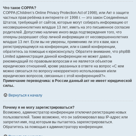
Что такое COPPA?
COPPA (Children’s Online Privacy Protection Act of 1998), или Акт о защите
частных прав ребёнка в интернете от 1998 г. — это закон Соединённых
Штатов, требующий от сайтов, которые могут собирать информацию от
несовершеннолетних младше 13 лет, иметь на это письменное согласие
родителей. Допустимо наличие иного вида подтверждения того, что
опекуны разрешают сбор личной информации от несовершеннолетних
младше 13 лет. Если вы не уверены, применимо ли это к вам, как к
регистрирующемуся на конференции, или к самой конференции,
обратитесь за помощью к юрисконсульту. Обратите внимание, что phpBB
Limited администрация данной конференции не может давать
рекомендаций по правовым вопросам и не является объектом
юридических отношений, кроме указанных в ответе на вопрос «С кем
можно связаться по вопросу некорректного использования и/или
юридических вопросов, связанных с этой конференцией?».
Примечание переводчика: в России данный акт не имеет юридической
силы.
.
Вернуться к началу
Почему я не могу зарегистрироваться?
Возможно, администратор конференции отключил регистрацию новых
пользователей. Также возможно, что он заблокировал ваш IP-адрес или
запретил имя, под которым вы пытаетесь зарегистрироваться.
Обратитесь за помощью к администратору конференции.