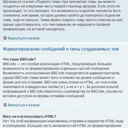
Щёлкнув по ссылке «Поднять тему» при просмотре темы, вы можете
«поднять» её в верхнюю часть первой страницы форума. Если этого не
происходит, то это означает, что возможность поднятия тем могла быть
отключена, или время, которое должно пройти до повторного поднятия
темы, ещё не прошло. Также можно поднять тему, просто ответив на неё,
однако удостоверьтесь, что тем самым вы не нарушаете правила
конференции, на которой находитесь.
Вернуться к началу
Форматирование сообщений и типы создаваемых тем
Что такое BBCode?
BBCode — это особая реализация HTML, предлагающая большие
возможности по форматированию отдельных частей сообщения.
Возможность использования BBCode определяется администратором,
однако BBCode также может быть отключён на уровне сообщения в
форме для его отправки. BBCode очень похож на HTML, но теги в нём
заключаются в квадратные скобки [ и ], а не в < и >. За дополнительной
информацией о BBCode обратитесь к руководству по BBCode, ссылка на
которое доступна из формы отправки сообщений.
Вернуться к началу
Могу ли я использовать HTML?
Нет. На этой конференции невозможны отправка и обработка HTML-кода
в сообщениях. Большая часть возможностей HTML по форматированию