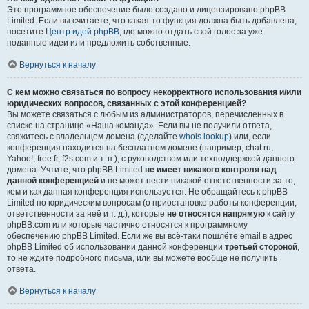
Это программное обеспечение было создано и лицензировано phpBB
Limited. Если вы считаете, что какая-то функция должна быть добавлена,
посетите
Центр идей phpBB
, где можно отдать свой голос за уже
поданные идеи или предложить собственные.
Вернуться к началу
С кем можно связаться по вопросу некорректного использования и/или
юридических вопросов, связанных с этой конференцией?
Вы можете связаться с любым из администраторов, перечисленных в
списке на странице «Наша команда». Если вы не получили ответа,
свяжитесь с владельцем домена (сделайте
whois lookup
) или, если
конференция находится на бесплатном домене (например, chat.ru,
Yahoo!, free.fr, f2s.com и т. п.), с руководством или техподдержкой данного
домена. Учтите, что phpBB Limited
не имеет никакого контроля над
данной конференцией
и не может нести никакой ответственности за то,
кем и как данная конференция используется. Не обращайтесь к phpBB
Limited по юридическим вопросам (о приостановке работы конференции,
ответственности за неё и т. д.), которые
не относятся напрямую
к сайту
phpBB.com или которые частично относятся к программному
обеспечению phpBB Limited. Если же вы всё-таки пошлёте email в адрес
phpBB Limited об использовании данной конференции
третьей стороной
,
то не ждите подробного письма, или вы можете вообще не получить
ответа.
Вернуться к началу