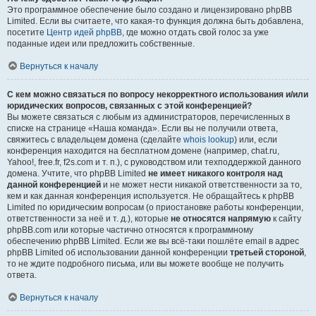
Это программное обеспечение было создано и лицензировано phpBB
Limited. Если вы считаете, что какая-то функция должна быть добавлена,
посетите
Центр идей phpBB
, где можно отдать свой голос за уже
поданные идеи или предложить собственные.
Вернуться к началу
С кем можно связаться по вопросу некорректного использования и/или
юридических вопросов, связанных с этой конференцией?
Вы можете связаться с любым из администраторов, перечисленных в
списке на странице «Наша команда». Если вы не получили ответа,
свяжитесь с владельцем домена (сделайте
whois lookup
) или, если
конференция находится на бесплатном домене (например, chat.ru,
Yahoo!, free.fr, f2s.com и т. п.), с руководством или техподдержкой данного
домена. Учтите, что phpBB Limited
не имеет никакого контроля над
данной конференцией
и не может нести никакой ответственности за то,
кем и как данная конференция используется. Не обращайтесь к phpBB
Limited по юридическим вопросам (о приостановке работы конференции,
ответственности за неё и т. д.), которые
не относятся напрямую
к сайту
phpBB.com или которые частично относятся к программному
обеспечению phpBB Limited. Если же вы всё-таки пошлёте email в адрес
phpBB Limited об использовании данной конференции
третьей стороной
,
то не ждите подробного письма, или вы можете вообще не получить
ответа.
Вернуться к началу