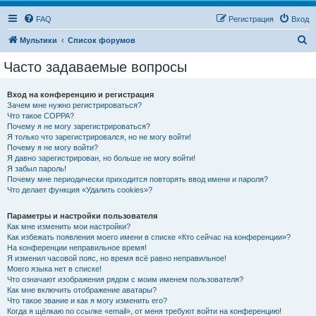
FAQ
Регистрация
Вход
П
Мультики
Список форумов
о
Часто задаваемые вопросы
и
с
Вход на конференцию и регистрация
Зачем мне нужно регистрироваться?
к
Что такое COPPA?
Почему я не могу зарегистрироваться?
Я только что зарегистрировался, но не могу войти!
Почему я не могу войти?
Я давно зарегистрирован, но больше не могу войти!
Я забыл пароль!
Почему мне периодически приходится повторять ввод имени и пароля?
Что делает функция «Удалить cookies»?
Параметры и настройки пользователя
Как мне изменить мои настройки?
Как избежать появления моего имени в списке «Кто сейчас на конференции»?
На конференции неправильное время!
Я изменил часовой пояс, но время всё равно неправильное!
Моего языка нет в списке!
Что означают изображения рядом с моим именем пользователя?
Как мне включить отображение аватары?
Что такое звание и как я могу изменить его?
Когда я щёлкаю по ссылке «email», от меня требуют войти на конференцию!