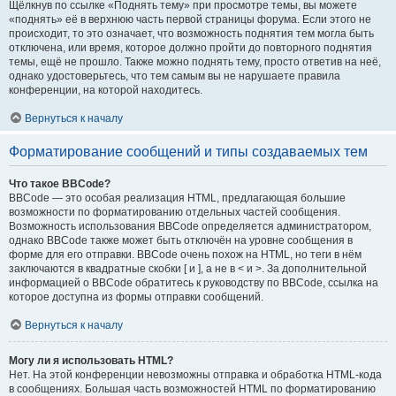
Щёлкнув по ссылке «Поднять тему» при просмотре темы, вы можете
«поднять» её в верхнюю часть первой страницы форума. Если этого не
происходит, то это означает, что возможность поднятия тем могла быть
отключена, или время, которое должно пройти до повторного поднятия
темы, ещё не прошло. Также можно поднять тему, просто ответив на неё,
однако удостоверьтесь, что тем самым вы не нарушаете правила
конференции, на которой находитесь.
Вернуться к началу
Форматирование сообщений и типы создаваемых тем
Что такое BBCode?
BBCode — это особая реализация HTML, предлагающая большие
возможности по форматированию отдельных частей сообщения.
Возможность использования BBCode определяется администратором,
однако BBCode также может быть отключён на уровне сообщения в
форме для его отправки. BBCode очень похож на HTML, но теги в нём
заключаются в квадратные скобки [ и ], а не в < и >. За дополнительной
информацией о BBCode обратитесь к руководству по BBCode, ссылка на
которое доступна из формы отправки сообщений.
Вернуться к началу
Могу ли я использовать HTML?
Нет. На этой конференции невозможны отправка и обработка HTML-кода
в сообщениях. Большая часть возможностей HTML по форматированию