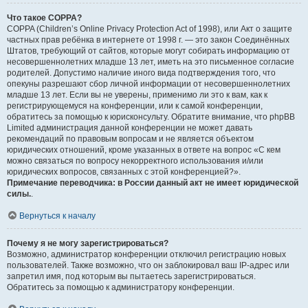
Что такое COPPA?
COPPA (Children’s Online Privacy Protection Act of 1998), или Акт о защите
частных прав ребёнка в интернете от 1998 г. — это закон Соединённых
Штатов, требующий от сайтов, которые могут собирать информацию от
несовершеннолетних младше 13 лет, иметь на это письменное согласие
родителей. Допустимо наличие иного вида подтверждения того, что
опекуны разрешают сбор личной информации от несовершеннолетних
младше 13 лет. Если вы не уверены, применимо ли это к вам, как к
регистрирующемуся на конференции, или к самой конференции,
обратитесь за помощью к юрисконсульту. Обратите внимание, что phpBB
Limited администрация данной конференции не может давать
рекомендаций по правовым вопросам и не является объектом
юридических отношений, кроме указанных в ответе на вопрос «С кем
можно связаться по вопросу некорректного использования и/или
юридических вопросов, связанных с этой конференцией?».
Примечание переводчика: в России данный акт не имеет юридической
силы.
.
Вернуться к началу
Почему я не могу зарегистрироваться?
Возможно, администратор конференции отключил регистрацию новых
пользователей. Также возможно, что он заблокировал ваш IP-адрес или
запретил имя, под которым вы пытаетесь зарегистрироваться.
Обратитесь за помощью к администратору конференции.