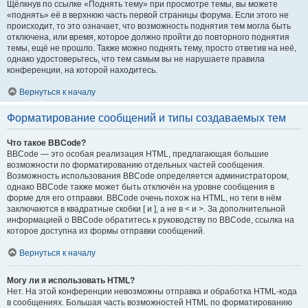
Щёлкнув по ссылке «Поднять тему» при просмотре темы, вы можете
«поднять» её в верхнюю часть первой страницы форума. Если этого не
происходит, то это означает, что возможность поднятия тем могла быть
отключена, или время, которое должно пройти до повторного поднятия
темы, ещё не прошло. Также можно поднять тему, просто ответив на неё,
однако удостоверьтесь, что тем самым вы не нарушаете правила
конференции, на которой находитесь.
Вернуться к началу
Форматирование сообщений и типы создаваемых тем
Что такое BBCode?
BBCode — это особая реализация HTML, предлагающая большие
возможности по форматированию отдельных частей сообщения.
Возможность использования BBCode определяется администратором,
однако BBCode также может быть отключён на уровне сообщения в
форме для его отправки. BBCode очень похож на HTML, но теги в нём
заключаются в квадратные скобки [ и ], а не в < и >. За дополнительной
информацией о BBCode обратитесь к руководству по BBCode, ссылка на
которое доступна из формы отправки сообщений.
Вернуться к началу
Могу ли я использовать HTML?
Нет. На этой конференции невозможны отправка и обработка HTML-кода
в сообщениях. Большая часть возможностей HTML по форматированию