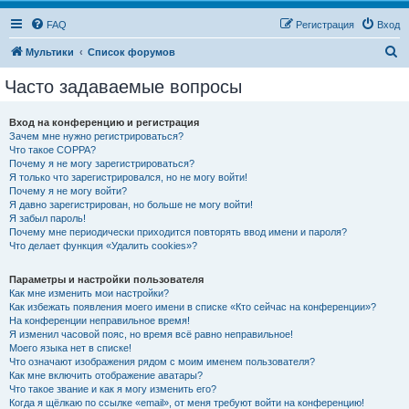
FAQ
Регистрация
Вход
П
Мультики
Список форумов
о
Часто задаваемые вопросы
и
с
Вход на конференцию и регистрация
Зачем мне нужно регистрироваться?
к
Что такое COPPA?
Почему я не могу зарегистрироваться?
Я только что зарегистрировался, но не могу войти!
Почему я не могу войти?
Я давно зарегистрирован, но больше не могу войти!
Я забыл пароль!
Почему мне периодически приходится повторять ввод имени и пароля?
Что делает функция «Удалить cookies»?
Параметры и настройки пользователя
Как мне изменить мои настройки?
Как избежать появления моего имени в списке «Кто сейчас на конференции»?
На конференции неправильное время!
Я изменил часовой пояс, но время всё равно неправильное!
Моего языка нет в списке!
Что означают изображения рядом с моим именем пользователя?
Как мне включить отображение аватары?
Что такое звание и как я могу изменить его?
Когда я щёлкаю по ссылке «email», от меня требуют войти на конференцию!