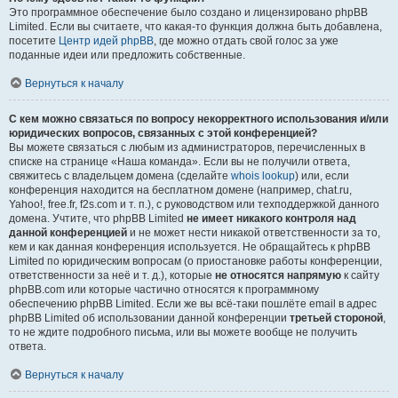
Это программное обеспечение было создано и лицензировано phpBB
Limited. Если вы считаете, что какая-то функция должна быть добавлена,
посетите
Центр идей phpBB
, где можно отдать свой голос за уже
поданные идеи или предложить собственные.
Вернуться к началу
С кем можно связаться по вопросу некорректного использования и/или
юридических вопросов, связанных с этой конференцией?
Вы можете связаться с любым из администраторов, перечисленных в
списке на странице «Наша команда». Если вы не получили ответа,
свяжитесь с владельцем домена (сделайте
whois lookup
) или, если
конференция находится на бесплатном домене (например, chat.ru,
Yahoo!, free.fr, f2s.com и т. п.), с руководством или техподдержкой данного
домена. Учтите, что phpBB Limited
не имеет никакого контроля над
данной конференцией
и не может нести никакой ответственности за то,
кем и как данная конференция используется. Не обращайтесь к phpBB
Limited по юридическим вопросам (о приостановке работы конференции,
ответственности за неё и т. д.), которые
не относятся напрямую
к сайту
phpBB.com или которые частично относятся к программному
обеспечению phpBB Limited. Если же вы всё-таки пошлёте email в адрес
phpBB Limited об использовании данной конференции
третьей стороной
,
то не ждите подробного письма, или вы можете вообще не получить
ответа.
Вернуться к началу