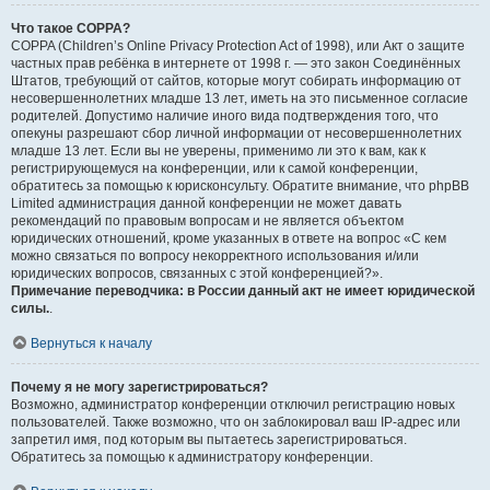
Что такое COPPA?
COPPA (Children’s Online Privacy Protection Act of 1998), или Акт о защите
частных прав ребёнка в интернете от 1998 г. — это закон Соединённых
Штатов, требующий от сайтов, которые могут собирать информацию от
несовершеннолетних младше 13 лет, иметь на это письменное согласие
родителей. Допустимо наличие иного вида подтверждения того, что
опекуны разрешают сбор личной информации от несовершеннолетних
младше 13 лет. Если вы не уверены, применимо ли это к вам, как к
регистрирующемуся на конференции, или к самой конференции,
обратитесь за помощью к юрисконсульту. Обратите внимание, что phpBB
Limited администрация данной конференции не может давать
рекомендаций по правовым вопросам и не является объектом
юридических отношений, кроме указанных в ответе на вопрос «С кем
можно связаться по вопросу некорректного использования и/или
юридических вопросов, связанных с этой конференцией?».
Примечание переводчика: в России данный акт не имеет юридической
силы.
.
Вернуться к началу
Почему я не могу зарегистрироваться?
Возможно, администратор конференции отключил регистрацию новых
пользователей. Также возможно, что он заблокировал ваш IP-адрес или
запретил имя, под которым вы пытаетесь зарегистрироваться.
Обратитесь за помощью к администратору конференции.