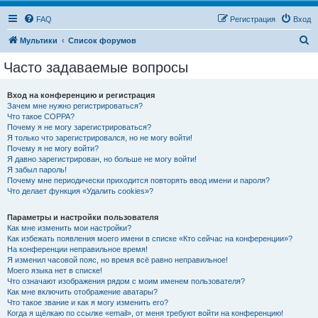
FAQ
Регистрация
Вход
П
Мультики
Список форумов
о
Часто задаваемые вопросы
и
с
Вход на конференцию и регистрация
Зачем мне нужно регистрироваться?
к
Что такое COPPA?
Почему я не могу зарегистрироваться?
Я только что зарегистрировался, но не могу войти!
Почему я не могу войти?
Я давно зарегистрирован, но больше не могу войти!
Я забыл пароль!
Почему мне периодически приходится повторять ввод имени и пароля?
Что делает функция «Удалить cookies»?
Параметры и настройки пользователя
Как мне изменить мои настройки?
Как избежать появления моего имени в списке «Кто сейчас на конференции»?
На конференции неправильное время!
Я изменил часовой пояс, но время всё равно неправильное!
Моего языка нет в списке!
Что означают изображения рядом с моим именем пользователя?
Как мне включить отображение аватары?
Что такое звание и как я могу изменить его?
Когда я щёлкаю по ссылке «email», от меня требуют войти на конференцию!