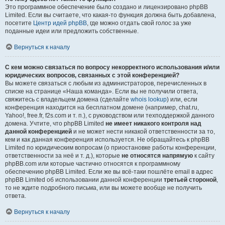
Это программное обеспечение было создано и лицензировано phpBB
Limited. Если вы считаете, что какая-то функция должна быть добавлена,
посетите
Центр идей phpBB
, где можно отдать свой голос за уже
поданные идеи или предложить собственные.
Вернуться к началу
С кем можно связаться по вопросу некорректного использования и/или
юридических вопросов, связанных с этой конференцией?
Вы можете связаться с любым из администраторов, перечисленных в
списке на странице «Наша команда». Если вы не получили ответа,
свяжитесь с владельцем домена (сделайте
whois lookup
) или, если
конференция находится на бесплатном домене (например, chat.ru,
Yahoo!, free.fr, f2s.com и т. п.), с руководством или техподдержкой данного
домена. Учтите, что phpBB Limited
не имеет никакого контроля над
данной конференцией
и не может нести никакой ответственности за то,
кем и как данная конференция используется. Не обращайтесь к phpBB
Limited по юридическим вопросам (о приостановке работы конференции,
ответственности за неё и т. д.), которые
не относятся напрямую
к сайту
phpBB.com или которые частично относятся к программному
обеспечению phpBB Limited. Если же вы всё-таки пошлёте email в адрес
phpBB Limited об использовании данной конференции
третьей стороной
,
то не ждите подробного письма, или вы можете вообще не получить
ответа.
Вернуться к началу