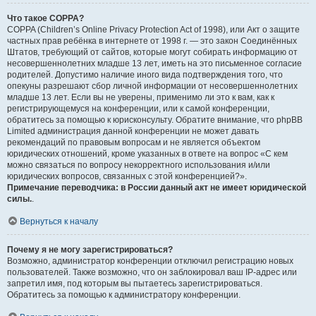
Что такое COPPA?
COPPA (Children’s Online Privacy Protection Act of 1998), или Акт о защите
частных прав ребёнка в интернете от 1998 г. — это закон Соединённых
Штатов, требующий от сайтов, которые могут собирать информацию от
несовершеннолетних младше 13 лет, иметь на это письменное согласие
родителей. Допустимо наличие иного вида подтверждения того, что
опекуны разрешают сбор личной информации от несовершеннолетних
младше 13 лет. Если вы не уверены, применимо ли это к вам, как к
регистрирующемуся на конференции, или к самой конференции,
обратитесь за помощью к юрисконсульту. Обратите внимание, что phpBB
Limited администрация данной конференции не может давать
рекомендаций по правовым вопросам и не является объектом
юридических отношений, кроме указанных в ответе на вопрос «С кем
можно связаться по вопросу некорректного использования и/или
юридических вопросов, связанных с этой конференцией?».
Примечание переводчика: в России данный акт не имеет юридической
силы.
.
Вернуться к началу
Почему я не могу зарегистрироваться?
Возможно, администратор конференции отключил регистрацию новых
пользователей. Также возможно, что он заблокировал ваш IP-адрес или
запретил имя, под которым вы пытаетесь зарегистрироваться.
Обратитесь за помощью к администратору конференции.