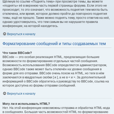
Щёлкнув по ссылке «Поднять тему» при просмотре темы, вы можете
«поднять» её в верхнюю часть первой страницы форума. Если этого не
происходит, то это означает, что возможность поднятия тем могла быть
отключена, или время, которое должно пройти до повторного поднятия
темы, ещё не прошло. Также можно поднять тему, просто ответив на неё,
однако удостоверьтесь, что тем самым вы не нарушаете правила
конференции, на которой находитесь.
Вернуться к началу
Форматирование сообщений и типы создаваемых тем
Что такое BBCode?
BBCode — это особая реализация HTML, предлагающая большие
возможности по форматированию отдельных частей сообщения.
Возможность использования BBCode определяется администратором,
однако BBCode также может быть отключён на уровне сообщения в
форме для его отправки. BBCode очень похож на HTML, но теги в нём
заключаются в квадратные скобки [ и ], а не в < и >. За дополнительной
информацией о BBCode обратитесь к руководству по BBCode, ссылка на
которое доступна из формы отправки сообщений.
Вернуться к началу
Могу ли я использовать HTML?
Нет. На этой конференции невозможны отправка и обработка HTML-кода
в сообщениях. Большая часть возможностей HTML по форматированию