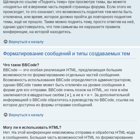
Щёлкнув по ссылке «Поднять тему» при просмотре темы, вы можете
«поднять» её в верхнюю часть первой страницы форума. Если этого не
происходит, то это означает, что возможность поднятия тем могла быть
отключена, или время, которое должно пройти до повторного поднятия
темы, ещё не прошло. Также можно поднять тему, просто ответив на неё,
однако удостоверьтесь, что тем самым вы не нарушаете правила
конференции, на которой находитесь.
Вернуться к началу
Форматирование сообщений и типы создаваемых тем
Что такое BBCode?
BBCode — это особая реализация HTML, предлагающая большие
возможности по форматированию отдельных частей сообщения.
Возможность использования BBCode определяется администратором,
однако BBCode также может быть отключён на уровне сообщения в
форме для его отправки. BBCode очень похож на HTML, но теги в нём
заключаются в квадратные скобки [ и ], а не в < и >. За дополнительной
информацией о BBCode обратитесь к руководству по BBCode, ссылка на
которое доступна из формы отправки сообщений.
Вернуться к началу
Могу ли я использовать HTML?
Нет. На этой конференции невозможны отправка и обработка HTML-кода
в сообщениях. Большая часть возможностей HTML по форматированию