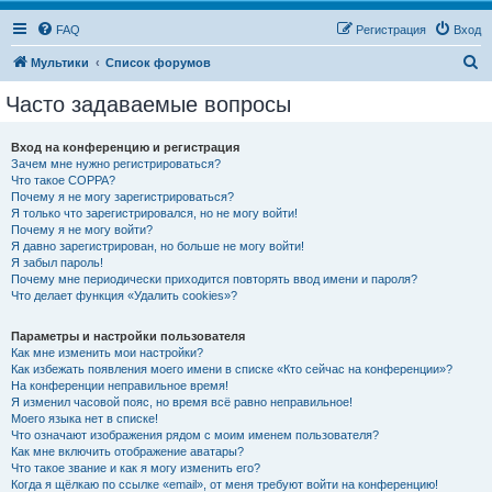
FAQ
Регистрация
Вход
П
Мультики
Список форумов
о
Часто задаваемые вопросы
и
с
Вход на конференцию и регистрация
Зачем мне нужно регистрироваться?
к
Что такое COPPA?
Почему я не могу зарегистрироваться?
Я только что зарегистрировался, но не могу войти!
Почему я не могу войти?
Я давно зарегистрирован, но больше не могу войти!
Я забыл пароль!
Почему мне периодически приходится повторять ввод имени и пароля?
Что делает функция «Удалить cookies»?
Параметры и настройки пользователя
Как мне изменить мои настройки?
Как избежать появления моего имени в списке «Кто сейчас на конференции»?
На конференции неправильное время!
Я изменил часовой пояс, но время всё равно неправильное!
Моего языка нет в списке!
Что означают изображения рядом с моим именем пользователя?
Как мне включить отображение аватары?
Что такое звание и как я могу изменить его?
Когда я щёлкаю по ссылке «email», от меня требуют войти на конференцию!