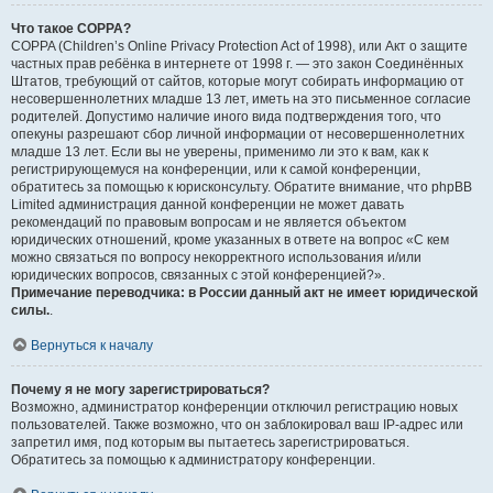
Что такое COPPA?
COPPA (Children’s Online Privacy Protection Act of 1998), или Акт о защите
частных прав ребёнка в интернете от 1998 г. — это закон Соединённых
Штатов, требующий от сайтов, которые могут собирать информацию от
несовершеннолетних младше 13 лет, иметь на это письменное согласие
родителей. Допустимо наличие иного вида подтверждения того, что
опекуны разрешают сбор личной информации от несовершеннолетних
младше 13 лет. Если вы не уверены, применимо ли это к вам, как к
регистрирующемуся на конференции, или к самой конференции,
обратитесь за помощью к юрисконсульту. Обратите внимание, что phpBB
Limited администрация данной конференции не может давать
рекомендаций по правовым вопросам и не является объектом
юридических отношений, кроме указанных в ответе на вопрос «С кем
можно связаться по вопросу некорректного использования и/или
юридических вопросов, связанных с этой конференцией?».
Примечание переводчика: в России данный акт не имеет юридической
силы.
.
Вернуться к началу
Почему я не могу зарегистрироваться?
Возможно, администратор конференции отключил регистрацию новых
пользователей. Также возможно, что он заблокировал ваш IP-адрес или
запретил имя, под которым вы пытаетесь зарегистрироваться.
Обратитесь за помощью к администратору конференции.