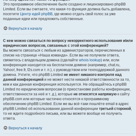
Это программное обеспечение было создано и лицензировано phpBB
Limited. Если вы считаете, что какая-то функция должна быть добавлена,
посетите
Центр идей phpBB
, где можно отдать свой голос за уже
поданные идеи или предложить собственные.
Вернуться к началу
С кем можно связаться по вопросу некорректного использования и/или
юридических вопросов, связанных с этой конференцией?
Вы можете связаться с любым из администраторов, перечисленных в
списке на странице «Наша команда». Если вы не получили ответа,
свяжитесь с владельцем домена (сделайте
whois lookup
) или, если
конференция находится на бесплатном домене (например, chat.ru,
Yahoo!, free.fr, f2s.com и т. п.), с руководством или техподдержкой данного
домена. Учтите, что phpBB Limited
не имеет никакого контроля над
данной конференцией
и не может нести никакой ответственности за то,
кем и как данная конференция используется. Не обращайтесь к phpBB
Limited по юридическим вопросам (о приостановке работы конференции,
ответственности за неё и т. д.), которые
не относятся напрямую
к сайту
phpBB.com или которые частично относятся к программному
обеспечению phpBB Limited. Если же вы всё-таки пошлёте email в адрес
phpBB Limited об использовании данной конференции
третьей стороной
,
то не ждите подробного письма, или вы можете вообще не получить
ответа.
Вернуться к началу