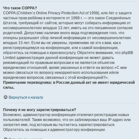
Что такое COPPA?
COPPA (Children’s Online Privacy Protection Act of 1998), или Акт о защите
частных прав ребёнка в интернете от 1998 г. — это закон Соединённых
Штатов, требующий от сайтов, которые могут собирать информацию от
несовершеннолетних младше 13 лет, иметь на это письменное согласие
родителей. Допустимо наличие иного вида подтверждения того, что
опекуны разрешают сбор личной информации от несовершеннолетних
младше 13 лет. Если вы не уверены, применимо ли это к вам, как к
регистрирующемуся на конференции, или к самой конференции,
обратитесь за помощью к юрисконсульту. Обратите внимание, что phpBB
Limited администрация данной конференции не может давать
рекомендаций по правовым вопросам и не является объектом
юридических отношений, кроме указанных в ответе на вопрос «С кем
можно связаться по вопросу некорректного использования и/или
юридических вопросов, связанных с этой конференцией?».
Примечание переводчика: в России данный акт не имеет юридической
силы.
.
Вернуться к началу
Почему я не могу зарегистрироваться?
Возможно, администратор конференции отключил регистрацию новых
пользователей. Также возможно, что он заблокировал ваш IP-адрес или
запретил имя, под которым вы пытаетесь зарегистрироваться.
Обратитесь за помощью к администратору конференции.