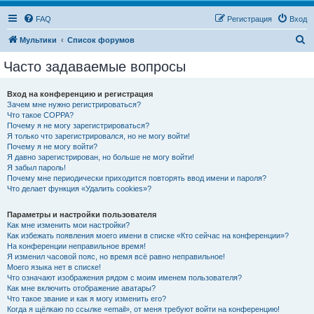
FAQ
Регистрация
Вход
П
Мультики
Список форумов
о
Часто задаваемые вопросы
и
с
Вход на конференцию и регистрация
Зачем мне нужно регистрироваться?
к
Что такое COPPA?
Почему я не могу зарегистрироваться?
Я только что зарегистрировался, но не могу войти!
Почему я не могу войти?
Я давно зарегистрирован, но больше не могу войти!
Я забыл пароль!
Почему мне периодически приходится повторять ввод имени и пароля?
Что делает функция «Удалить cookies»?
Параметры и настройки пользователя
Как мне изменить мои настройки?
Как избежать появления моего имени в списке «Кто сейчас на конференции»?
На конференции неправильное время!
Я изменил часовой пояс, но время всё равно неправильное!
Моего языка нет в списке!
Что означают изображения рядом с моим именем пользователя?
Как мне включить отображение аватары?
Что такое звание и как я могу изменить его?
Когда я щёлкаю по ссылке «email», от меня требуют войти на конференцию!