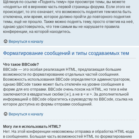
Щёлкнув по ссылке «Поднять тему» при просмотре темы, вы можете
«поднять» её в верхнюю часть первой страницы форума. Если этого не
происходит, то это означает, что возможность поднятия тем могла быть
отключена, или время, которое должно пройти до повторного поднятия
темы, ещё не прошло. Также можно поднять тему, просто ответив на неё,
однако удостоверьтесь, что тем самым вы не нарушаете правила
конференции, на которой находитесь.
Вернуться к началу
Форматирование сообщений и типы создаваемых тем
Что такое BBCode?
BBCode — это особая реализация HTML, предлагающая большие
возможности по форматированию отдельных частей сообщения.
Возможность использования BBCode определяется администратором,
однако BBCode также может быть отключён на уровне сообщения в
форме для его отправки. BBCode очень похож на HTML, но теги в нём
заключаются в квадратные скобки [ и ], а не в < и >. За дополнительной
информацией о BBCode обратитесь к руководству по BBCode, ссылка на
которое доступна из формы отправки сообщений.
Вернуться к началу
Могу ли я использовать HTML?
Нет. На этой конференции невозможны отправка и обработка HTML-кода
в сообщениях. Большая часть возможностей HTML по форматированию