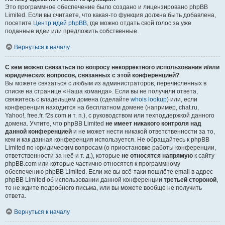
Это программное обеспечение было создано и лицензировано phpBB
Limited. Если вы считаете, что какая-то функция должна быть добавлена,
посетите
Центр идей phpBB
, где можно отдать свой голос за уже
поданные идеи или предложить собственные.
Вернуться к началу
С кем можно связаться по вопросу некорректного использования и/или
юридических вопросов, связанных с этой конференцией?
Вы можете связаться с любым из администраторов, перечисленных в
списке на странице «Наша команда». Если вы не получили ответа,
свяжитесь с владельцем домена (сделайте
whois lookup
) или, если
конференция находится на бесплатном домене (например, chat.ru,
Yahoo!, free.fr, f2s.com и т. п.), с руководством или техподдержкой данного
домена. Учтите, что phpBB Limited
не имеет никакого контроля над
данной конференцией
и не может нести никакой ответственности за то,
кем и как данная конференция используется. Не обращайтесь к phpBB
Limited по юридическим вопросам (о приостановке работы конференции,
ответственности за неё и т. д.), которые
не относятся напрямую
к сайту
phpBB.com или которые частично относятся к программному
обеспечению phpBB Limited. Если же вы всё-таки пошлёте email в адрес
phpBB Limited об использовании данной конференции
третьей стороной
,
то не ждите подробного письма, или вы можете вообще не получить
ответа.
Вернуться к началу