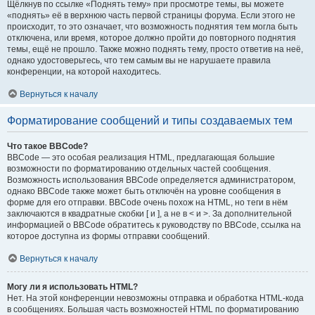
Щёлкнув по ссылке «Поднять тему» при просмотре темы, вы можете
«поднять» её в верхнюю часть первой страницы форума. Если этого не
происходит, то это означает, что возможность поднятия тем могла быть
отключена, или время, которое должно пройти до повторного поднятия
темы, ещё не прошло. Также можно поднять тему, просто ответив на неё,
однако удостоверьтесь, что тем самым вы не нарушаете правила
конференции, на которой находитесь.
Вернуться к началу
Форматирование сообщений и типы создаваемых тем
Что такое BBCode?
BBCode — это особая реализация HTML, предлагающая большие
возможности по форматированию отдельных частей сообщения.
Возможность использования BBCode определяется администратором,
однако BBCode также может быть отключён на уровне сообщения в
форме для его отправки. BBCode очень похож на HTML, но теги в нём
заключаются в квадратные скобки [ и ], а не в < и >. За дополнительной
информацией о BBCode обратитесь к руководству по BBCode, ссылка на
которое доступна из формы отправки сообщений.
Вернуться к началу
Могу ли я использовать HTML?
Нет. На этой конференции невозможны отправка и обработка HTML-кода
в сообщениях. Большая часть возможностей HTML по форматированию