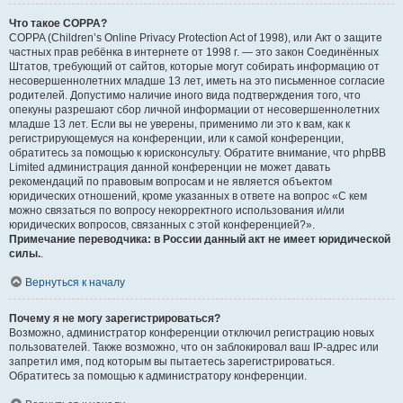
Что такое COPPA?
COPPA (Children’s Online Privacy Protection Act of 1998), или Акт о защите
частных прав ребёнка в интернете от 1998 г. — это закон Соединённых
Штатов, требующий от сайтов, которые могут собирать информацию от
несовершеннолетних младше 13 лет, иметь на это письменное согласие
родителей. Допустимо наличие иного вида подтверждения того, что
опекуны разрешают сбор личной информации от несовершеннолетних
младше 13 лет. Если вы не уверены, применимо ли это к вам, как к
регистрирующемуся на конференции, или к самой конференции,
обратитесь за помощью к юрисконсульту. Обратите внимание, что phpBB
Limited администрация данной конференции не может давать
рекомендаций по правовым вопросам и не является объектом
юридических отношений, кроме указанных в ответе на вопрос «С кем
можно связаться по вопросу некорректного использования и/или
юридических вопросов, связанных с этой конференцией?».
Примечание переводчика: в России данный акт не имеет юридической
силы.
.
Вернуться к началу
Почему я не могу зарегистрироваться?
Возможно, администратор конференции отключил регистрацию новых
пользователей. Также возможно, что он заблокировал ваш IP-адрес или
запретил имя, под которым вы пытаетесь зарегистрироваться.
Обратитесь за помощью к администратору конференции.