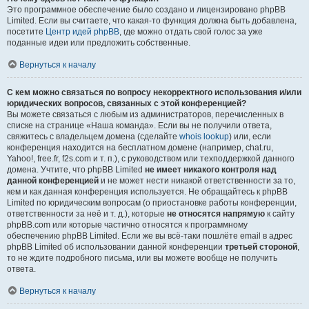
Это программное обеспечение было создано и лицензировано phpBB
Limited. Если вы считаете, что какая-то функция должна быть добавлена,
посетите
Центр идей phpBB
, где можно отдать свой голос за уже
поданные идеи или предложить собственные.
Вернуться к началу
С кем можно связаться по вопросу некорректного использования и/или
юридических вопросов, связанных с этой конференцией?
Вы можете связаться с любым из администраторов, перечисленных в
списке на странице «Наша команда». Если вы не получили ответа,
свяжитесь с владельцем домена (сделайте
whois lookup
) или, если
конференция находится на бесплатном домене (например, chat.ru,
Yahoo!, free.fr, f2s.com и т. п.), с руководством или техподдержкой данного
домена. Учтите, что phpBB Limited
не имеет никакого контроля над
данной конференцией
и не может нести никакой ответственности за то,
кем и как данная конференция используется. Не обращайтесь к phpBB
Limited по юридическим вопросам (о приостановке работы конференции,
ответственности за неё и т. д.), которые
не относятся напрямую
к сайту
phpBB.com или которые частично относятся к программному
обеспечению phpBB Limited. Если же вы всё-таки пошлёте email в адрес
phpBB Limited об использовании данной конференции
третьей стороной
,
то не ждите подробного письма, или вы можете вообще не получить
ответа.
Вернуться к началу