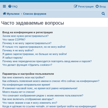
FAQ
Регистрация
Вход
П
Мультики
Список форумов
о
Часто задаваемые вопросы
и
с
Вход на конференцию и регистрация
Зачем мне нужно регистрироваться?
к
Что такое COPPA?
Почему я не могу зарегистрироваться?
Я только что зарегистрировался, но не могу войти!
Почему я не могу войти?
Я давно зарегистрирован, но больше не могу войти!
Я забыл пароль!
Почему мне периодически приходится повторять ввод имени и пароля?
Что делает функция «Удалить cookies»?
Параметры и настройки пользователя
Как мне изменить мои настройки?
Как избежать появления моего имени в списке «Кто сейчас на конференции»?
На конференции неправильное время!
Я изменил часовой пояс, но время всё равно неправильное!
Моего языка нет в списке!
Что означают изображения рядом с моим именем пользователя?
Как мне включить отображение аватары?
Что такое звание и как я могу изменить его?
Когда я щёлкаю по ссылке «email», от меня требуют войти на конференцию!