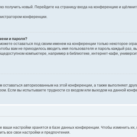
егко получить новый. Перейдите на страницу входа на конференцию и щёлкни
инистратором конференции.
мени и пароля?
сможете оставаться под своим именем на конференции только некоторое огран
 чтобы вам не приходилось вводить имя пользователя и пароль каждый раз, 
щедоступном компьютере, например в библиотеке, интернет-кафе, университе
ам оставаться авторизованным на этой конференции, а также выполняют друг
ом. Если вы испытываете трудности со входом или выходом на данной конфе
е ваши настройки хранятся в базе данных конференции. Чтобы изменить их,
ить все свои настройки и предпочтения.