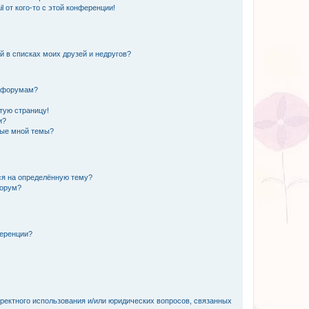
 от кого-то с этой конференции!
й в списках моих друзей и недругов?
и форумам?
стую страницу!
и?
ные мной темы?
ься на определённую тему?
форум?
ференции?
рректного использования и/или юридических вопросов, связанных