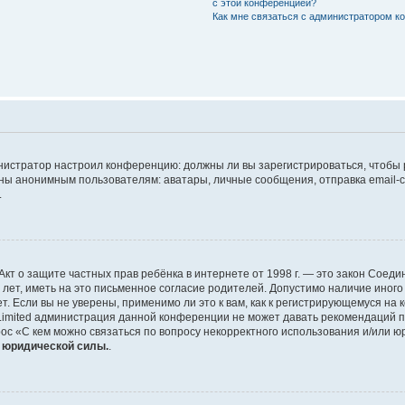
с этой конференцией?
Как мне связаться с администратором 
дминистратор настроил конференцию: должны ли вы зарегистрироваться, чтобы
 анонимным пользователям: аватары, личные сообщения, отправка email-сооб
.
 или Акт о защите частных прав ребёнка в интернете от 1998 г. — это закон Со
т, иметь на это письменное согласие родителей. Допустимо наличие иного
 Если вы не уверены, применимо ли это к вам, как к регистрирующемуся на 
Limited администрация данной конференции не может давать рекомендаций 
ос «С кем можно связаться по вопросу некорректного использования и/или ю
т юридической силы.
.