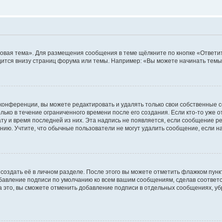
овая тема». Для размещения сообщения в теме щёлкните по кнопке «Ответит
ится внизу страниц форума или темы. Например: «Вы можете начинать темы»
конференции, вы можете редактировать и удалять только свои собственные 
ько в течение ограниченного времени после его создания. Если кто-то уже 
дату и время последней из них. Эта надпись не появляется, если сообщение 
ию. Учтите, что обычные пользователи не могут удалить сообщение, если на 
создать её в личном разделе. После этого вы можете отметить флажком пун
обавление подписи по умолчанию ко всем вашим сообщениям, сделав соотве
а это, вы сможете отменить добавление подписи в отдельных сообщениях, у