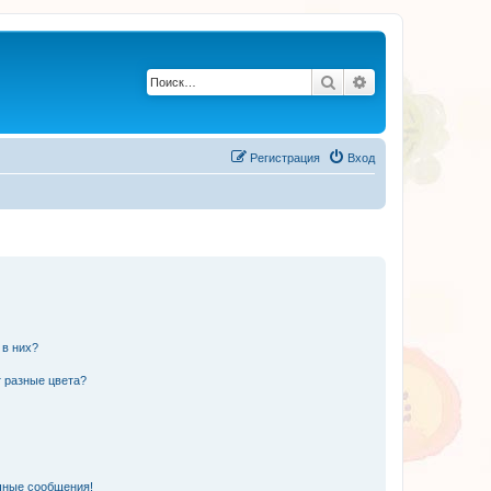
Поиск
Расширенный по
Регистрация
Вход
 в них?
 разные цвета?
чные сообщения!