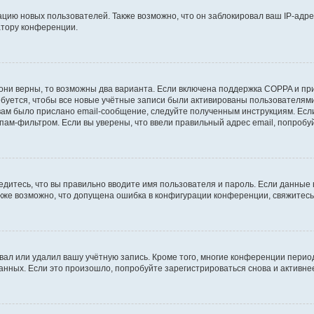
ию новых пользователей. Также возможно, что он заблокировал ваш IP-адре
атору конференции.
они верны, то возможны два варианта. Если включена поддержка COPPA и при 
уется, чтобы все новые учётные записи были активированы пользователями
ам было прислано email-сообщение, следуйте полученным инструкциям. Если
пам-фильтром. Если вы уверены, что ввели правильный адрес email, попробу
едитесь, что вы правильно вводите имя пользователя и пароль. Если данные
Также возможно, что допущена ошибка в конфигурации конференции, свяжитес
вал или удалил вашу учётную запись. Кроме того, многие конференции перио
ных. Если это произошло, попробуйте зарегистрироваться снова и активнее 