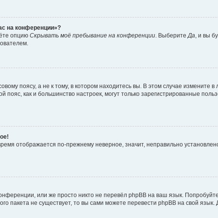
час на конференции»?
дёте опцию
Скрывать моё пребывание на конференции
. Выберите
Да
, и вы 
зователем.
вому поясу, а не к тому, в котором находитесь вы. В этом случае измените в 
овой пояс, как и большинство настроек, могут только зарегистрированные пол
ое!
о время отображается по-прежнему неверное, значит, неправильно установле
онференции, или же просто никто не перевёл phpBB на ваш язык. Попробуйт
вого пакета не существует, то вы сами можете перевести phpBB на свой язы