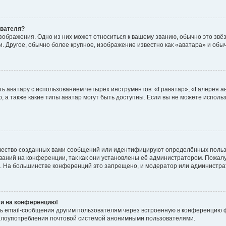
ователя?
зображения. Одно из них может относиться к вашему званию, обычно это звёзд
. Другое, обычно более крупное, изображение известно как «аватара» и обы
ь аватару с использованием четырёх инструментов: «Граватар», «Галерея а
, а также какие типы аватар могут быть доступны. Если вы не можете испол
чество созданных вами сообщений или идентифицируют определённых польз
аний на конференции, так как они установлены её администратором. Пожал
е. На большинстве конференций это запрещено, и модератор или администра
ти на конференцию!
ь email-сообщения другим пользователям через встроенную в конференцию ф
ь злоупотребления почтовой системой анонимными пользователями.