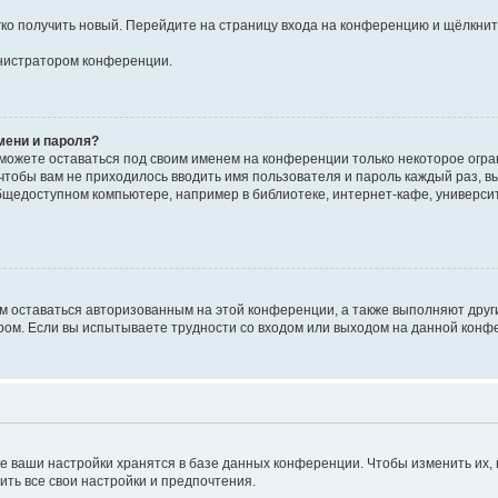
егко получить новый. Перейдите на страницу входа на конференцию и щёлкни
инистратором конференции.
мени и пароля?
сможете оставаться под своим именем на конференции только некоторое огран
 чтобы вам не приходилось вводить имя пользователя и пароль каждый раз, 
щедоступном компьютере, например в библиотеке, интернет-кафе, университе
ам оставаться авторизованным на этой конференции, а также выполняют друг
ом. Если вы испытываете трудности со входом или выходом на данной конфе
е ваши настройки хранятся в базе данных конференции. Чтобы изменить их,
ить все свои настройки и предпочтения.