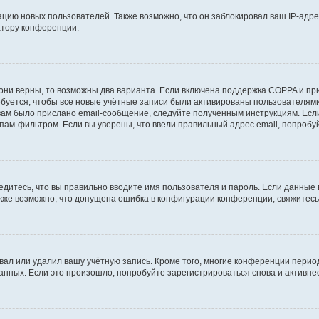
ию новых пользователей. Также возможно, что он заблокировал ваш IP-адре
атору конференции.
они верны, то возможны два варианта. Если включена поддержка COPPA и при 
уется, чтобы все новые учётные записи были активированы пользователями
ам было прислано email-сообщение, следуйте полученным инструкциям. Если
пам-фильтром. Если вы уверены, что ввели правильный адрес email, попробу
едитесь, что вы правильно вводите имя пользователя и пароль. Если данные
Также возможно, что допущена ошибка в конфигурации конференции, свяжитес
вал или удалил вашу учётную запись. Кроме того, многие конференции перио
ных. Если это произошло, попробуйте зарегистрироваться снова и активнее 