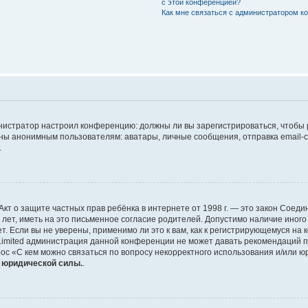
с этой конференцией?
Как мне связаться с администратором 
дминистратор настроил конференцию: должны ли вы зарегистрироваться, чтобы
 анонимным пользователям: аватары, личные сообщения, отправка email-сооб
.
 или Акт о защите частных прав ребёнка в интернете от 1998 г. — это закон Со
т, иметь на это письменное согласие родителей. Допустимо наличие иного
 Если вы не уверены, применимо ли это к вам, как к регистрирующемуся на 
Limited администрация данной конференции не может давать рекомендаций 
ос «С кем можно связаться по вопросу некорректного использования и/или ю
т юридической силы.
.