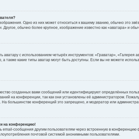
ователя?
зображения. Одно из них может относиться к вашему званию, обычно это звёзд
. Другое, обычно более крупное, изображение известно как «аватара» и обы
ь аватару с использованием четырёх инструментов: «Граватар», «Галерея а
, а также какие типы аватар могут быть доступны. Если вы не можете испол
чество созданных вами сообщений или идентифицируют определённых польз
аний на конференции, так как они установлены её администратором. Пожал
е. На большинстве конференций это запрещено, и модератор или администра
ти на конференцию!
ь email-сообщения другим пользователям через встроенную в конференцию ф
ь злоупотребления почтовой системой анонимными пользователями.