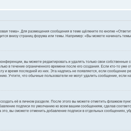
овая тема». Для размещения сообщения в теме щёлкните по кнопке «Ответит
ится внизу страниц форума или темы. Например: «Вы можете начинать темы»
конференции, вы можете редактировать и удалять только свои собственные 
ько в течение ограниченного времени после его создания. Если кто-то уже 
дату и время последней из них. Эта надпись не появляется, если сообщение 
ию. Учтите, что обычные пользователи не могут удалить сообщение, если на 
создать её в личном разделе. После этого вы можете отметить флажком пун
обавление подписи по умолчанию ко всем вашим сообщениям, сделав соотве
а это, вы сможете отменить добавление подписи в отдельных сообщениях, у