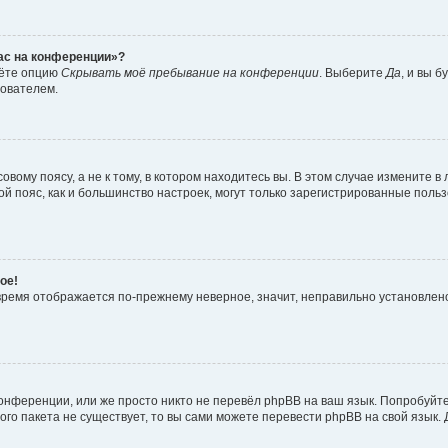
час на конференции»?
дёте опцию
Скрывать моё пребывание на конференции
. Выберите
Да
, и вы 
зователем.
вому поясу, а не к тому, в котором находитесь вы. В этом случае измените в 
овой пояс, как и большинство настроек, могут только зарегистрированные пол
ое!
о время отображается по-прежнему неверное, значит, неправильно установле
онференции, или же просто никто не перевёл phpBB на ваш язык. Попробуйт
вого пакета не существует, то вы сами можете перевести phpBB на свой язы