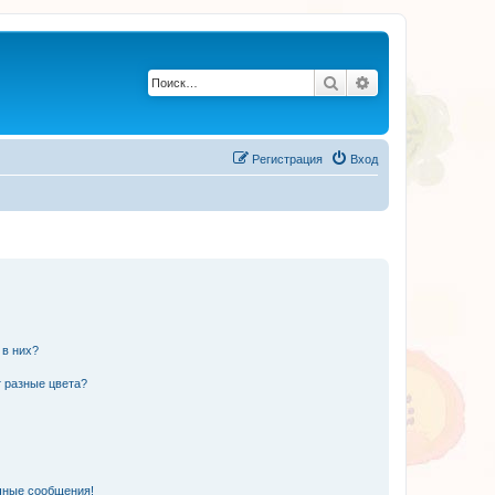
Поиск
Расширенный по
Регистрация
Вход
 в них?
 разные цвета?
чные сообщения!