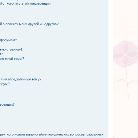
 от кого-то с этой конференции!
й в списках моих друзей и недругов?
и форумам?
стую страницу!
и?
ные мной темы?
ься на определённую тему?
форум?
ференции?
рректного использования и/или юридических вопросов, связанных