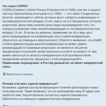
Что такое COPPA?
COPPA (Children’s Online Privacy Protection Act of 1998), или Акт о защите
частных прав ребёнка в интернете от 1998 г. — это закон Соединённых
Штатов, требующий от сайтов, которые могут собирать информацию от
несовершеннолетних младше 13 лет, иметь на это письменное согласие
родителей. Допустимо наличие иного вида подтверждения того, что
опекуны разрешают сбор личной информации от несовершеннолетних
младше 13 лет. Если вы не уверены, применимо ли это к вам, как к
регистрирующемуся на конференции, или к самой конференции,
обратитесь за помощью к юрисконсульту. Обратите внимание, что phpBB
Limited администрация данной конференции не может давать
рекомендаций по правовым вопросам и не является объектом
юридических отношений, кроме указанных в ответе на вопрос «С кем
можно связаться по вопросу некорректного использования и/или
юридических вопросов, связанных с этой конференцией?».
Примечание переводчика: в России данный акт не имеет юридической
силы.
.
Вернуться к началу
Почему я не могу зарегистрироваться?
Возможно, администратор конференции отключил регистрацию новых
пользователей. Также возможно, что он заблокировал ваш IP-адрес или
запретил имя, под которым вы пытаетесь зарегистрироваться.
Обратитесь за помощью к администратору конференции.