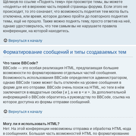
Щёлкнув по ссылке «Поднять тему» при просмотре темы, вы можете
«поднять» её в верхнюю часть первой страницы форума. Если этого не
происходит, то это означает, что возможность поднятия тем могла быть
отключена, или время, которое должно пройти до повторного поднятия
темы, ещё не прошло. Также можно поднять тему, просто ответив на неё,
однако удостоверьтесь, что тем самым вы не нарушаете правила
конференции, на которой находитесь.
Вернуться к началу
Форматирование сообщений и типы создаваемых тем
Что такое BBCode?
BBCode — это особая реализация HTML, предлагающая большие
возможности по форматированию отдельных частей сообщения.
Возможность использования BBCode определяется администратором,
однако BBCode также может быть отключён на уровне сообщения в
форме для его отправки. BBCode очень похож на HTML, но теги в нём
заключаются в квадратные скобки [ и ], а не в < и >. За дополнительной
информацией о BBCode обратитесь к руководству по BBCode, ссылка на
которое доступна из формы отправки сообщений.
Вернуться к началу
Могу ли я использовать HTML?
Нет. На этой конференции невозможны отправка и обработка HTML-кода
в сообщениях. Большая часть возможностей HTML по форматированию