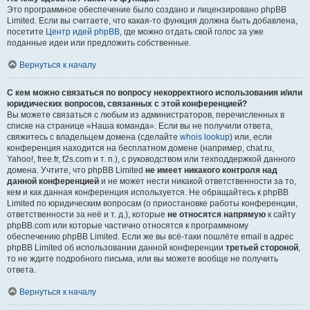
Это программное обеспечение было создано и лицензировано phpBB
Limited. Если вы считаете, что какая-то функция должна быть добавлена,
посетите
Центр идей phpBB
, где можно отдать свой голос за уже
поданные идеи или предложить собственные.
Вернуться к началу
С кем можно связаться по вопросу некорректного использования и/или
юридических вопросов, связанных с этой конференцией?
Вы можете связаться с любым из администраторов, перечисленных в
списке на странице «Наша команда». Если вы не получили ответа,
свяжитесь с владельцем домена (сделайте
whois lookup
) или, если
конференция находится на бесплатном домене (например, chat.ru,
Yahoo!, free.fr, f2s.com и т. п.), с руководством или техподдержкой данного
домена. Учтите, что phpBB Limited
не имеет никакого контроля над
данной конференцией
и не может нести никакой ответственности за то,
кем и как данная конференция используется. Не обращайтесь к phpBB
Limited по юридическим вопросам (о приостановке работы конференции,
ответственности за неё и т. д.), которые
не относятся напрямую
к сайту
phpBB.com или которые частично относятся к программному
обеспечению phpBB Limited. Если же вы всё-таки пошлёте email в адрес
phpBB Limited об использовании данной конференции
третьей стороной
,
то не ждите подробного письма, или вы можете вообще не получить
ответа.
Вернуться к началу