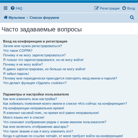
FAQ
Регистрация
Вход
П
Мультики
Список форумов
о
Часто задаваемые вопросы
и
с
Вход на конференцию и регистрация
Зачем мне нужно регистрироваться?
к
Что такое COPPA?
Почему я не могу зарегистрироваться?
Я только что зарегистрировался, но не могу войти!
Почему я не могу войти?
Я давно зарегистрирован, но больше не могу войти!
Я забыл пароль!
Почему мне периодически приходится повторять ввод имени и пароля?
Что делает функция «Удалить cookies»?
Параметры и настройки пользователя
Как мне изменить мои настройки?
Как избежать появления моего имени в списке «Кто сейчас на конференции»?
На конференции неправильное время!
Я изменил часовой пояс, но время всё равно неправильное!
Моего языка нет в списке!
Что означают изображения рядом с моим именем пользователя?
Как мне включить отображение аватары?
Что такое звание и как я могу изменить его?
Когда я щёлкаю по ссылке «email», от меня требуют войти на конференцию!