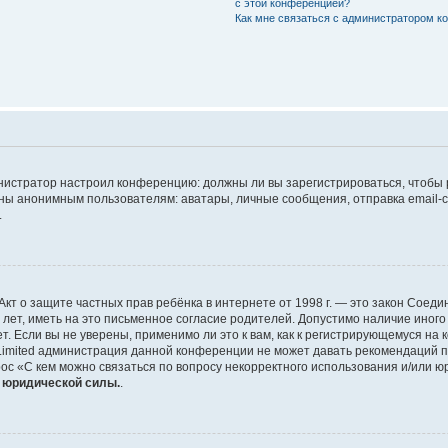
с этой конференцией?
Как мне связаться с администратором 
дминистратор настроил конференцию: должны ли вы зарегистрироваться, чтобы
 анонимным пользователям: аватары, личные сообщения, отправка email-сооб
.
 или Акт о защите частных прав ребёнка в интернете от 1998 г. — это закон Со
т, иметь на это письменное согласие родителей. Допустимо наличие иного
 Если вы не уверены, применимо ли это к вам, как к регистрирующемуся на 
Limited администрация данной конференции не может давать рекомендаций 
ос «С кем можно связаться по вопросу некорректного использования и/или ю
т юридической силы.
.