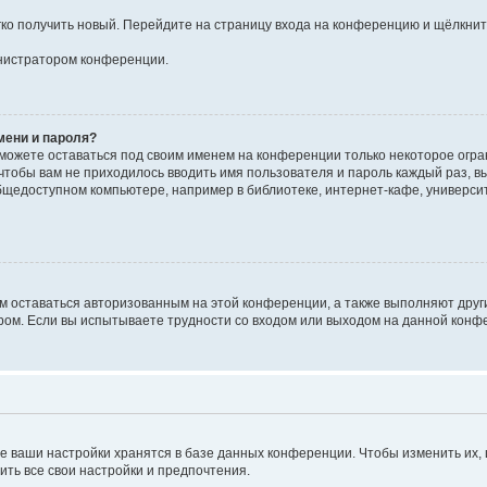
егко получить новый. Перейдите на страницу входа на конференцию и щёлкни
инистратором конференции.
мени и пароля?
сможете оставаться под своим именем на конференции только некоторое огран
 чтобы вам не приходилось вводить имя пользователя и пароль каждый раз, 
щедоступном компьютере, например в библиотеке, интернет-кафе, университе
ам оставаться авторизованным на этой конференции, а также выполняют друг
ом. Если вы испытываете трудности со входом или выходом на данной конфе
е ваши настройки хранятся в базе данных конференции. Чтобы изменить их,
ить все свои настройки и предпочтения.