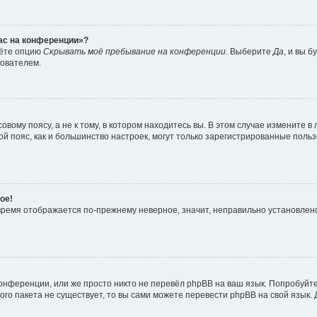
час на конференции»?
дёте опцию
Скрывать моё пребывание на конференции
. Выберите
Да
, и вы 
зователем.
вому поясу, а не к тому, в котором находитесь вы. В этом случае измените в 
овой пояс, как и большинство настроек, могут только зарегистрированные пол
ое!
о время отображается по-прежнему неверное, значит, неправильно установле
онференции, или же просто никто не перевёл phpBB на ваш язык. Попробуйт
вого пакета не существует, то вы сами можете перевести phpBB на свой язы