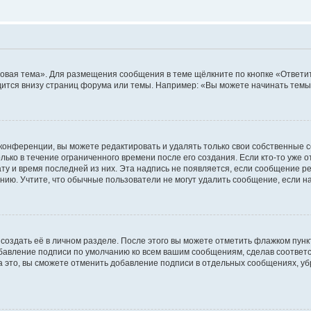
овая тема». Для размещения сообщения в теме щёлкните по кнопке «Ответит
ится внизу страниц форума или темы. Например: «Вы можете начинать темы»
конференции, вы можете редактировать и удалять только свои собственные 
ько в течение ограниченного времени после его создания. Если кто-то уже 
дату и время последней из них. Эта надпись не появляется, если сообщение 
ию. Учтите, что обычные пользователи не могут удалить сообщение, если на 
создать её в личном разделе. После этого вы можете отметить флажком пун
обавление подписи по умолчанию ко всем вашим сообщениям, сделав соотве
а это, вы сможете отменить добавление подписи в отдельных сообщениях, у