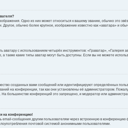
ователя?
зображения. Одно из них может относиться к вашему званию, обычно это звёзд
. Другое, обычно более крупное, изображение известно как «аватара» и обы
ь аватару с использованием четырёх инструментов: «Граватар», «Галерея а
, а также какие типы аватар могут быть доступны. Если вы не можете испол
чество созданных вами сообщений или идентифицируют определённых польз
аний на конференции, так как они установлены её администратором. Пожал
е. На большинстве конференций это запрещено, и модератор или администра
ти на конференцию!
ь email-сообщения другим пользователям через встроенную в конференцию ф
ь злоупотребления почтовой системой анонимными пользователями.