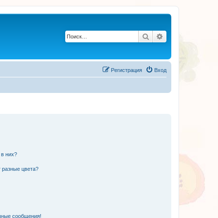
Поиск
Расширенный по
Регистрация
Вход
 в них?
 разные цвета?
чные сообщения!