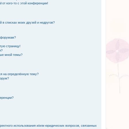
 от кого-то с этой конференции!
й в списках моих друзей и недругов?
и форумам?
стую страницу!
и?
ные мной темы?
ься на определённую тему?
форум?
ференции?
рректного использования и/или юридических вопросов, связанных