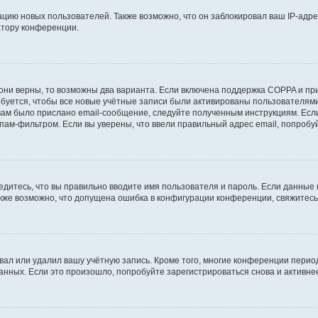
ию новых пользователей. Также возможно, что он заблокировал ваш IP-адре
атору конференции.
они верны, то возможны два варианта. Если включена поддержка COPPA и при 
уется, чтобы все новые учётные записи были активированы пользователями
ам было прислано email-сообщение, следуйте полученным инструкциям. Если
пам-фильтром. Если вы уверены, что ввели правильный адрес email, попробу
едитесь, что вы правильно вводите имя пользователя и пароль. Если данные
Также возможно, что допущена ошибка в конфигурации конференции, свяжитес
вал или удалил вашу учётную запись. Кроме того, многие конференции перио
ных. Если это произошло, попробуйте зарегистрироваться снова и активнее 