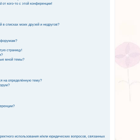
 от кого-то с этой конференции!
й в списках моих друзей и недругов?
и форумам?
стую страницу!
и?
ные мной темы?
ься на определённую тему?
форум?
ференции?
рректного использования и/или юридических вопросов, связанных