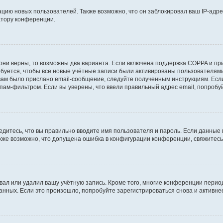
ию новых пользователей. Также возможно, что он заблокировал ваш IP-адре
атору конференции.
они верны, то возможны два варианта. Если включена поддержка COPPA и при 
уется, чтобы все новые учётные записи были активированы пользователями
ам было прислано email-сообщение, следуйте полученным инструкциям. Если
пам-фильтром. Если вы уверены, что ввели правильный адрес email, попробу
едитесь, что вы правильно вводите имя пользователя и пароль. Если данные
Также возможно, что допущена ошибка в конфигурации конференции, свяжитес
вал или удалил вашу учётную запись. Кроме того, многие конференции перио
ных. Если это произошло, попробуйте зарегистрироваться снова и активнее 