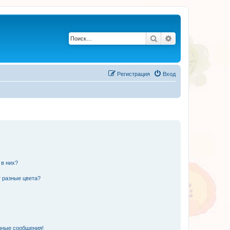
Поиск
Расширенный по
Регистрация
Вход
 в них?
 разные цвета?
чные сообщения!