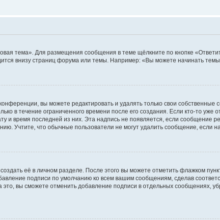
овая тема». Для размещения сообщения в теме щёлкните по кнопке «Ответит
ится внизу страниц форума или темы. Например: «Вы можете начинать темы»
конференции, вы можете редактировать и удалять только свои собственные 
ько в течение ограниченного времени после его создания. Если кто-то уже 
дату и время последней из них. Эта надпись не появляется, если сообщение 
ию. Учтите, что обычные пользователи не могут удалить сообщение, если на 
создать её в личном разделе. После этого вы можете отметить флажком пун
обавление подписи по умолчанию ко всем вашим сообщениям, сделав соотве
а это, вы сможете отменить добавление подписи в отдельных сообщениях, у