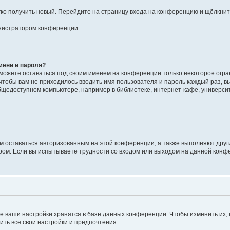
егко получить новый. Перейдите на страницу входа на конференцию и щёлкни
инистратором конференции.
мени и пароля?
сможете оставаться под своим именем на конференции только некоторое огран
 чтобы вам не приходилось вводить имя пользователя и пароль каждый раз, 
щедоступном компьютере, например в библиотеке, интернет-кафе, университе
ам оставаться авторизованным на этой конференции, а также выполняют друг
ом. Если вы испытываете трудности со входом или выходом на данной конфе
е ваши настройки хранятся в базе данных конференции. Чтобы изменить их,
ить все свои настройки и предпочтения.