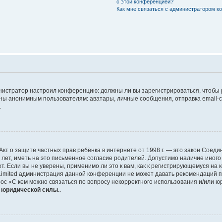
с этой конференцией?
Как мне связаться с администратором 
дминистратор настроил конференцию: должны ли вы зарегистрироваться, чтобы
 анонимным пользователям: аватары, личные сообщения, отправка email-сооб
.
 или Акт о защите частных прав ребёнка в интернете от 1998 г. — это закон Со
т, иметь на это письменное согласие родителей. Допустимо наличие иного
 Если вы не уверены, применимо ли это к вам, как к регистрирующемуся на 
Limited администрация данной конференции не может давать рекомендаций 
ос «С кем можно связаться по вопросу некорректного использования и/или ю
т юридической силы.
.