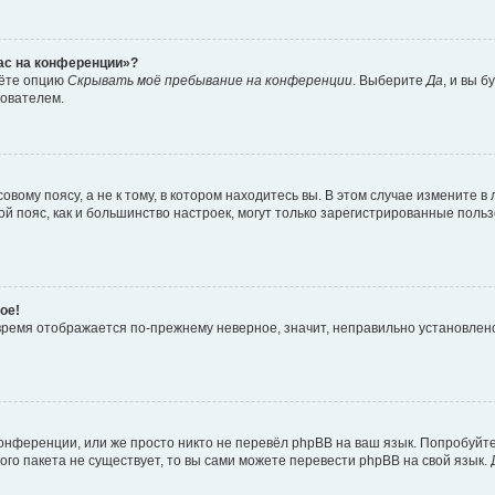
час на конференции»?
дёте опцию
Скрывать моё пребывание на конференции
. Выберите
Да
, и вы 
зователем.
вому поясу, а не к тому, в котором находитесь вы. В этом случае измените в 
овой пояс, как и большинство настроек, могут только зарегистрированные пол
ое!
о время отображается по-прежнему неверное, значит, неправильно установле
онференции, или же просто никто не перевёл phpBB на ваш язык. Попробуйт
вого пакета не существует, то вы сами можете перевести phpBB на свой язы