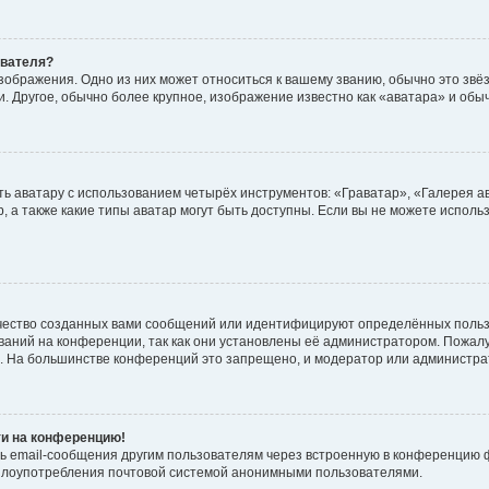
ователя?
зображения. Одно из них может относиться к вашему званию, обычно это звёзд
. Другое, обычно более крупное, изображение известно как «аватара» и обы
ь аватару с использованием четырёх инструментов: «Граватар», «Галерея а
, а также какие типы аватар могут быть доступны. Если вы не можете испол
чество созданных вами сообщений или идентифицируют определённых польз
аний на конференции, так как они установлены её администратором. Пожал
е. На большинстве конференций это запрещено, и модератор или администра
ти на конференцию!
ь email-сообщения другим пользователям через встроенную в конференцию ф
ь злоупотребления почтовой системой анонимными пользователями.