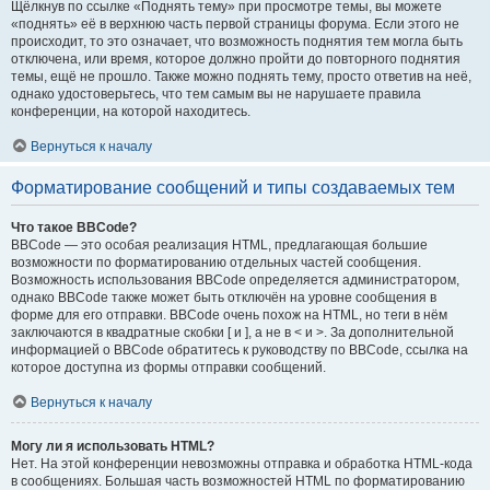
Щёлкнув по ссылке «Поднять тему» при просмотре темы, вы можете
«поднять» её в верхнюю часть первой страницы форума. Если этого не
происходит, то это означает, что возможность поднятия тем могла быть
отключена, или время, которое должно пройти до повторного поднятия
темы, ещё не прошло. Также можно поднять тему, просто ответив на неё,
однако удостоверьтесь, что тем самым вы не нарушаете правила
конференции, на которой находитесь.
Вернуться к началу
Форматирование сообщений и типы создаваемых тем
Что такое BBCode?
BBCode — это особая реализация HTML, предлагающая большие
возможности по форматированию отдельных частей сообщения.
Возможность использования BBCode определяется администратором,
однако BBCode также может быть отключён на уровне сообщения в
форме для его отправки. BBCode очень похож на HTML, но теги в нём
заключаются в квадратные скобки [ и ], а не в < и >. За дополнительной
информацией о BBCode обратитесь к руководству по BBCode, ссылка на
которое доступна из формы отправки сообщений.
Вернуться к началу
Могу ли я использовать HTML?
Нет. На этой конференции невозможны отправка и обработка HTML-кода
в сообщениях. Большая часть возможностей HTML по форматированию