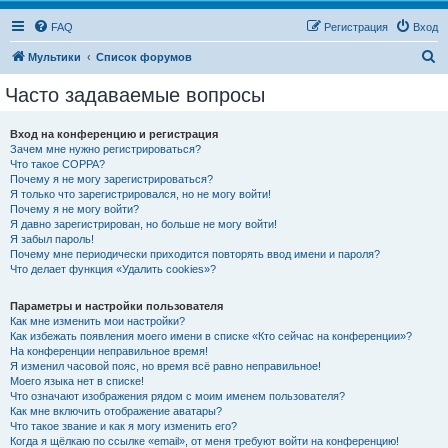
FAQ
Регистрация
Вход
П
Мультики
Список форумов
о
Часто задаваемые вопросы
и
с
Вход на конференцию и регистрация
Зачем мне нужно регистрироваться?
к
Что такое COPPA?
Почему я не могу зарегистрироваться?
Я только что зарегистрировался, но не могу войти!
Почему я не могу войти?
Я давно зарегистрирован, но больше не могу войти!
Я забыл пароль!
Почему мне периодически приходится повторять ввод имени и пароля?
Что делает функция «Удалить cookies»?
Параметры и настройки пользователя
Как мне изменить мои настройки?
Как избежать появления моего имени в списке «Кто сейчас на конференции»?
На конференции неправильное время!
Я изменил часовой пояс, но время всё равно неправильное!
Моего языка нет в списке!
Что означают изображения рядом с моим именем пользователя?
Как мне включить отображение аватары?
Что такое звание и как я могу изменить его?
Когда я щёлкаю по ссылке «email», от меня требуют войти на конференцию!