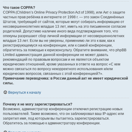
Что такое COPPA?
COPPA (Children’s Online Privacy Protection Act of 1998), или Акт о защите
частных прав ребёнка в интернете от 1998 г. — это закон Соединённых
Штатов, требующий от сайтов, которые могут собирать информацию от
несовершеннолетних младше 13 лет, иметь на это письменное согласие
родителей. Допустимо наличие иного вида подтверждения того, что
опекуны разрешают сбор личной информации от несовершеннолетних
младше 13 лет. Если вы не уверены, применимо ли это к вам, как к
регистрирующемуся на конференции, или к самой конференции,
обратитесь за помощью к юрисконсульту. Обратите внимание, что phpBB
Limited администрация данной конференции не может давать
рекомендаций по правовым вопросам и не является объектом
юридических отношений, кроме указанных в ответе на вопрос «С кем
можно связаться по вопросу некорректного использования и/или
юридических вопросов, связанных с этой конференцией?».
Примечание переводчика: в России данный акт не имеет юридической
силы.
.
Вернуться к началу
Почему я не могу зарегистрироваться?
Возможно, администратор конференции отключил регистрацию новых
пользователей. Также возможно, что он заблокировал ваш IP-адрес или
запретил имя, под которым вы пытаетесь зарегистрироваться.
Обратитесь за помощью к администратору конференции.