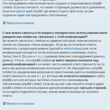
Это программное обеспечение было создано и лицензировано phpBB
Limited. Если вы считаете, что какая-то функция должна быть добавлена,
посетите
Центр идей phpBB
, где можно отдать свой голос за уже
поданные идеи или предложить собственные.
Вернуться к началу
С кем можно связаться по вопросу некорректного использования и/или
юридических вопросов, связанных с этой конференцией?
Вы можете связаться с любым из администраторов, перечисленных в
списке на странице «Наша команда». Если вы не получили ответа,
свяжитесь с владельцем домена (сделайте
whois lookup
) или, если
конференция находится на бесплатном домене (например, chat.ru,
Yahoo!, free.fr, f2s.com и т. п.), с руководством или техподдержкой данного
домена. Учтите, что phpBB Limited
не имеет никакого контроля над
данной конференцией
и не может нести никакой ответственности за то,
кем и как данная конференция используется. Не обращайтесь к phpBB
Limited по юридическим вопросам (о приостановке работы конференции,
ответственности за неё и т. д.), которые
не относятся напрямую
к сайту
phpBB.com или которые частично относятся к программному
обеспечению phpBB Limited. Если же вы всё-таки пошлёте email в адрес
phpBB Limited об использовании данной конференции
третьей стороной
,
то не ждите подробного письма, или вы можете вообще не получить
ответа.
Вернуться к началу