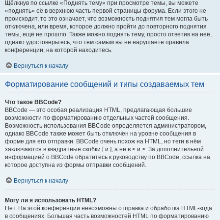
Щёлкнув по ссылке «Поднять тему» при просмотре темы, вы можете
«поднять» её в верхнюю часть первой страницы форума. Если этого не
происходит, то это означает, что возможность поднятия тем могла быть
отключена, или время, которое должно пройти до повторного поднятия
темы, ещё не прошло. Также можно поднять тему, просто ответив на неё,
однако удостоверьтесь, что тем самым вы не нарушаете правила
конференции, на которой находитесь.
Вернуться к началу
Форматирование сообщений и типы создаваемых тем
Что такое BBCode?
BBCode — это особая реализация HTML, предлагающая большие
возможности по форматированию отдельных частей сообщения.
Возможность использования BBCode определяется администратором,
однако BBCode также может быть отключён на уровне сообщения в
форме для его отправки. BBCode очень похож на HTML, но теги в нём
заключаются в квадратные скобки [ и ], а не в < и >. За дополнительной
информацией о BBCode обратитесь к руководству по BBCode, ссылка на
которое доступна из формы отправки сообщений.
Вернуться к началу
Могу ли я использовать HTML?
Нет. На этой конференции невозможны отправка и обработка HTML-кода
в сообщениях. Большая часть возможностей HTML по форматированию