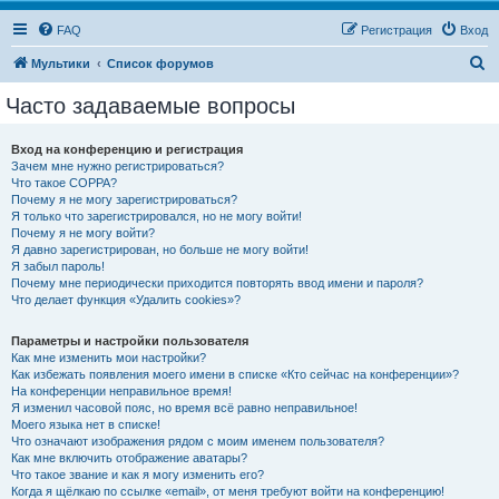
FAQ
Регистрация
Вход
П
Мультики
Список форумов
о
Часто задаваемые вопросы
и
с
Вход на конференцию и регистрация
Зачем мне нужно регистрироваться?
к
Что такое COPPA?
Почему я не могу зарегистрироваться?
Я только что зарегистрировался, но не могу войти!
Почему я не могу войти?
Я давно зарегистрирован, но больше не могу войти!
Я забыл пароль!
Почему мне периодически приходится повторять ввод имени и пароля?
Что делает функция «Удалить cookies»?
Параметры и настройки пользователя
Как мне изменить мои настройки?
Как избежать появления моего имени в списке «Кто сейчас на конференции»?
На конференции неправильное время!
Я изменил часовой пояс, но время всё равно неправильное!
Моего языка нет в списке!
Что означают изображения рядом с моим именем пользователя?
Как мне включить отображение аватары?
Что такое звание и как я могу изменить его?
Когда я щёлкаю по ссылке «email», от меня требуют войти на конференцию!