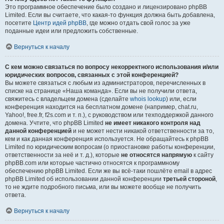
Это программное обеспечение было создано и лицензировано phpBB
Limited. Если вы считаете, что какая-то функция должна быть добавлена,
посетите
Центр идей phpBB
, где можно отдать свой голос за уже
поданные идеи или предложить собственные.
Вернуться к началу
С кем можно связаться по вопросу некорректного использования и/или
юридических вопросов, связанных с этой конференцией?
Вы можете связаться с любым из администраторов, перечисленных в
списке на странице «Наша команда». Если вы не получили ответа,
свяжитесь с владельцем домена (сделайте
whois lookup
) или, если
конференция находится на бесплатном домене (например, chat.ru,
Yahoo!, free.fr, f2s.com и т. п.), с руководством или техподдержкой данного
домена. Учтите, что phpBB Limited
не имеет никакого контроля над
данной конференцией
и не может нести никакой ответственности за то,
кем и как данная конференция используется. Не обращайтесь к phpBB
Limited по юридическим вопросам (о приостановке работы конференции,
ответственности за неё и т. д.), которые
не относятся напрямую
к сайту
phpBB.com или которые частично относятся к программному
обеспечению phpBB Limited. Если же вы всё-таки пошлёте email в адрес
phpBB Limited об использовании данной конференции
третьей стороной
,
то не ждите подробного письма, или вы можете вообще не получить
ответа.
Вернуться к началу