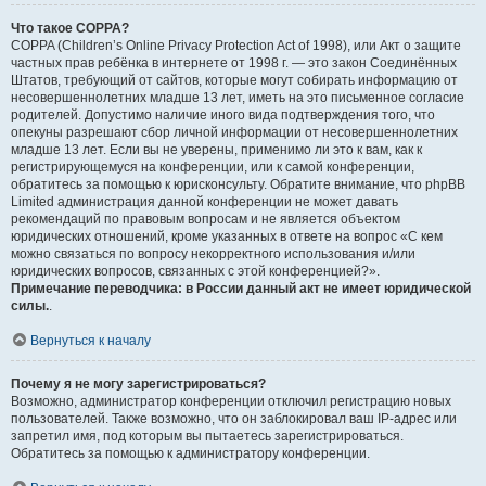
Что такое COPPA?
COPPA (Children’s Online Privacy Protection Act of 1998), или Акт о защите
частных прав ребёнка в интернете от 1998 г. — это закон Соединённых
Штатов, требующий от сайтов, которые могут собирать информацию от
несовершеннолетних младше 13 лет, иметь на это письменное согласие
родителей. Допустимо наличие иного вида подтверждения того, что
опекуны разрешают сбор личной информации от несовершеннолетних
младше 13 лет. Если вы не уверены, применимо ли это к вам, как к
регистрирующемуся на конференции, или к самой конференции,
обратитесь за помощью к юрисконсульту. Обратите внимание, что phpBB
Limited администрация данной конференции не может давать
рекомендаций по правовым вопросам и не является объектом
юридических отношений, кроме указанных в ответе на вопрос «С кем
можно связаться по вопросу некорректного использования и/или
юридических вопросов, связанных с этой конференцией?».
Примечание переводчика: в России данный акт не имеет юридической
силы.
.
Вернуться к началу
Почему я не могу зарегистрироваться?
Возможно, администратор конференции отключил регистрацию новых
пользователей. Также возможно, что он заблокировал ваш IP-адрес или
запретил имя, под которым вы пытаетесь зарегистрироваться.
Обратитесь за помощью к администратору конференции.