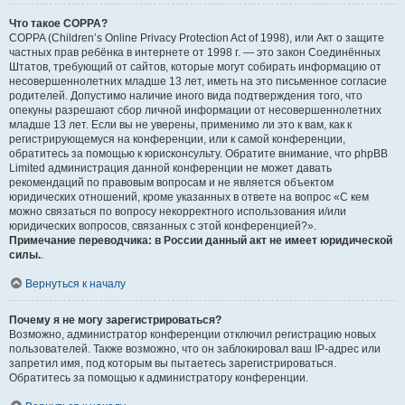
Что такое COPPA?
COPPA (Children’s Online Privacy Protection Act of 1998), или Акт о защите
частных прав ребёнка в интернете от 1998 г. — это закон Соединённых
Штатов, требующий от сайтов, которые могут собирать информацию от
несовершеннолетних младше 13 лет, иметь на это письменное согласие
родителей. Допустимо наличие иного вида подтверждения того, что
опекуны разрешают сбор личной информации от несовершеннолетних
младше 13 лет. Если вы не уверены, применимо ли это к вам, как к
регистрирующемуся на конференции, или к самой конференции,
обратитесь за помощью к юрисконсульту. Обратите внимание, что phpBB
Limited администрация данной конференции не может давать
рекомендаций по правовым вопросам и не является объектом
юридических отношений, кроме указанных в ответе на вопрос «С кем
можно связаться по вопросу некорректного использования и/или
юридических вопросов, связанных с этой конференцией?».
Примечание переводчика: в России данный акт не имеет юридической
силы.
.
Вернуться к началу
Почему я не могу зарегистрироваться?
Возможно, администратор конференции отключил регистрацию новых
пользователей. Также возможно, что он заблокировал ваш IP-адрес или
запретил имя, под которым вы пытаетесь зарегистрироваться.
Обратитесь за помощью к администратору конференции.