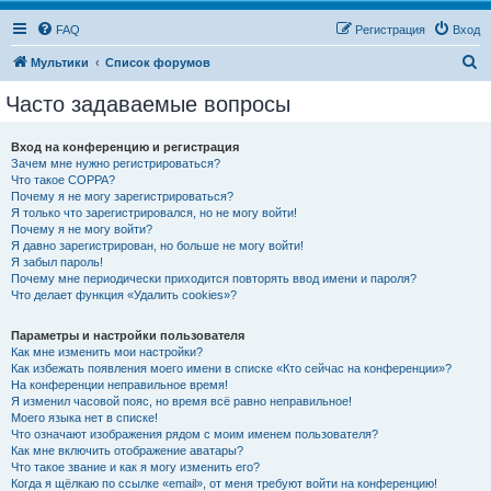
FAQ
Регистрация
Вход
П
Мультики
Список форумов
о
Часто задаваемые вопросы
и
с
Вход на конференцию и регистрация
Зачем мне нужно регистрироваться?
к
Что такое COPPA?
Почему я не могу зарегистрироваться?
Я только что зарегистрировался, но не могу войти!
Почему я не могу войти?
Я давно зарегистрирован, но больше не могу войти!
Я забыл пароль!
Почему мне периодически приходится повторять ввод имени и пароля?
Что делает функция «Удалить cookies»?
Параметры и настройки пользователя
Как мне изменить мои настройки?
Как избежать появления моего имени в списке «Кто сейчас на конференции»?
На конференции неправильное время!
Я изменил часовой пояс, но время всё равно неправильное!
Моего языка нет в списке!
Что означают изображения рядом с моим именем пользователя?
Как мне включить отображение аватары?
Что такое звание и как я могу изменить его?
Когда я щёлкаю по ссылке «email», от меня требуют войти на конференцию!