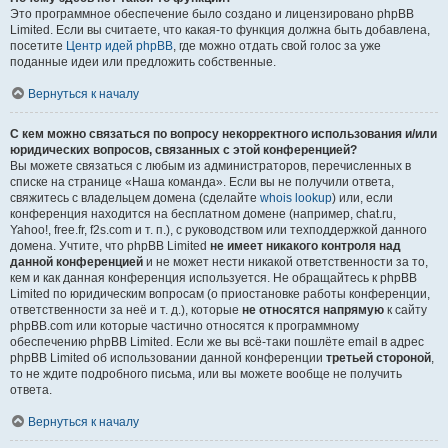
Это программное обеспечение было создано и лицензировано phpBB
Limited. Если вы считаете, что какая-то функция должна быть добавлена,
посетите
Центр идей phpBB
, где можно отдать свой голос за уже
поданные идеи или предложить собственные.
Вернуться к началу
С кем можно связаться по вопросу некорректного использования и/или
юридических вопросов, связанных с этой конференцией?
Вы можете связаться с любым из администраторов, перечисленных в
списке на странице «Наша команда». Если вы не получили ответа,
свяжитесь с владельцем домена (сделайте
whois lookup
) или, если
конференция находится на бесплатном домене (например, chat.ru,
Yahoo!, free.fr, f2s.com и т. п.), с руководством или техподдержкой данного
домена. Учтите, что phpBB Limited
не имеет никакого контроля над
данной конференцией
и не может нести никакой ответственности за то,
кем и как данная конференция используется. Не обращайтесь к phpBB
Limited по юридическим вопросам (о приостановке работы конференции,
ответственности за неё и т. д.), которые
не относятся напрямую
к сайту
phpBB.com или которые частично относятся к программному
обеспечению phpBB Limited. Если же вы всё-таки пошлёте email в адрес
phpBB Limited об использовании данной конференции
третьей стороной
,
то не ждите подробного письма, или вы можете вообще не получить
ответа.
Вернуться к началу