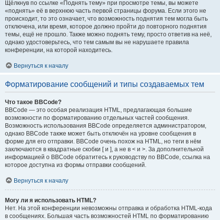
Щёлкнув по ссылке «Поднять тему» при просмотре темы, вы можете
«поднять» её в верхнюю часть первой страницы форума. Если этого не
происходит, то это означает, что возможность поднятия тем могла быть
отключена, или время, которое должно пройти до повторного поднятия
темы, ещё не прошло. Также можно поднять тему, просто ответив на неё,
однако удостоверьтесь, что тем самым вы не нарушаете правила
конференции, на которой находитесь.
Вернуться к началу
Форматирование сообщений и типы создаваемых тем
Что такое BBCode?
BBCode — это особая реализация HTML, предлагающая большие
возможности по форматированию отдельных частей сообщения.
Возможность использования BBCode определяется администратором,
однако BBCode также может быть отключён на уровне сообщения в
форме для его отправки. BBCode очень похож на HTML, но теги в нём
заключаются в квадратные скобки [ и ], а не в < и >. За дополнительной
информацией о BBCode обратитесь к руководству по BBCode, ссылка на
которое доступна из формы отправки сообщений.
Вернуться к началу
Могу ли я использовать HTML?
Нет. На этой конференции невозможны отправка и обработка HTML-кода
в сообщениях. Большая часть возможностей HTML по форматированию