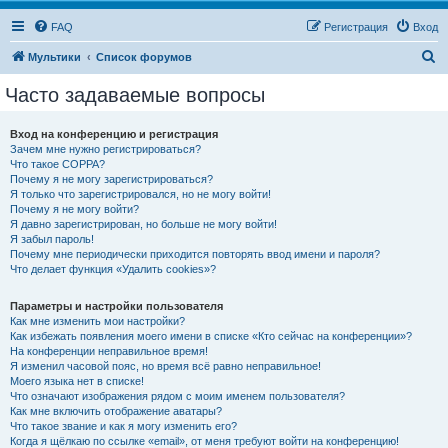
FAQ
Регистрация
Вход
П
Мультики
Список форумов
о
Часто задаваемые вопросы
и
с
Вход на конференцию и регистрация
Зачем мне нужно регистрироваться?
к
Что такое COPPA?
Почему я не могу зарегистрироваться?
Я только что зарегистрировался, но не могу войти!
Почему я не могу войти?
Я давно зарегистрирован, но больше не могу войти!
Я забыл пароль!
Почему мне периодически приходится повторять ввод имени и пароля?
Что делает функция «Удалить cookies»?
Параметры и настройки пользователя
Как мне изменить мои настройки?
Как избежать появления моего имени в списке «Кто сейчас на конференции»?
На конференции неправильное время!
Я изменил часовой пояс, но время всё равно неправильное!
Моего языка нет в списке!
Что означают изображения рядом с моим именем пользователя?
Как мне включить отображение аватары?
Что такое звание и как я могу изменить его?
Когда я щёлкаю по ссылке «email», от меня требуют войти на конференцию!