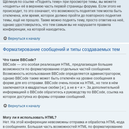
Щёлкнув по ссылке «Поднять тему» при просмотре темы, вы можете
«поднять» её в верхнюю часть первой страницы форума. Если этого не
происходит, то это означает, что возможность поднятия тем могла быть
отключена, или время, которое должно пройти до повторного поднятия
темы, ещё не прошло. Также можно поднять тему, просто ответив на неё,
однако удостоверьтесь, что тем самым вы не нарушаете правила
конференции, на которой находитесь.
Вернуться к началу
Форматирование сообщений и типы создаваемых тем
Что такое BBCode?
BBCode — это особая реализация HTML, предлагающая большие
возможности по форматированию отдельных частей сообщения.
Возможность использования BBCode определяется администратором,
однако BBCode также может быть отключён на уровне сообщения в
форме для его отправки. BBCode очень похож на HTML, но теги в нём
заключаются в квадратные скобки [ и ], а не в < и >. За дополнительной
информацией о BBCode обратитесь к руководству по BBCode, ссылка на
которое доступна из формы отправки сообщений.
Вернуться к началу
Могу ли я использовать HTML?
Нет. На этой конференции невозможны отправка и обработка HTML-кода
в сообщениях. Большая часть возможностей HTML по форматированию