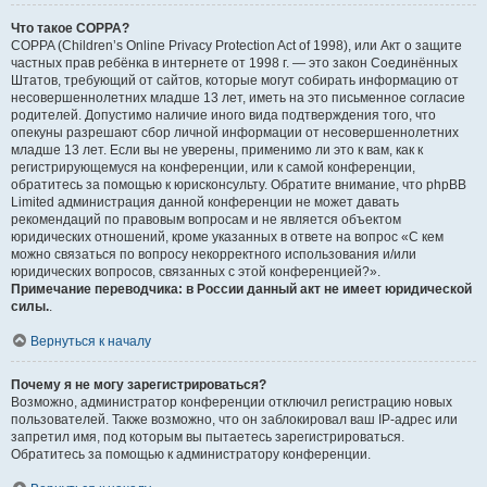
Что такое COPPA?
COPPA (Children’s Online Privacy Protection Act of 1998), или Акт о защите
частных прав ребёнка в интернете от 1998 г. — это закон Соединённых
Штатов, требующий от сайтов, которые могут собирать информацию от
несовершеннолетних младше 13 лет, иметь на это письменное согласие
родителей. Допустимо наличие иного вида подтверждения того, что
опекуны разрешают сбор личной информации от несовершеннолетних
младше 13 лет. Если вы не уверены, применимо ли это к вам, как к
регистрирующемуся на конференции, или к самой конференции,
обратитесь за помощью к юрисконсульту. Обратите внимание, что phpBB
Limited администрация данной конференции не может давать
рекомендаций по правовым вопросам и не является объектом
юридических отношений, кроме указанных в ответе на вопрос «С кем
можно связаться по вопросу некорректного использования и/или
юридических вопросов, связанных с этой конференцией?».
Примечание переводчика: в России данный акт не имеет юридической
силы.
.
Вернуться к началу
Почему я не могу зарегистрироваться?
Возможно, администратор конференции отключил регистрацию новых
пользователей. Также возможно, что он заблокировал ваш IP-адрес или
запретил имя, под которым вы пытаетесь зарегистрироваться.
Обратитесь за помощью к администратору конференции.