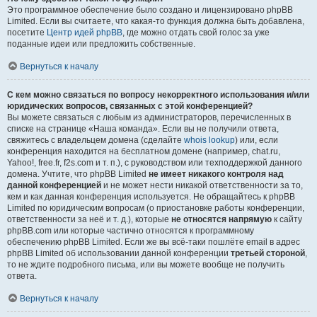
Это программное обеспечение было создано и лицензировано phpBB
Limited. Если вы считаете, что какая-то функция должна быть добавлена,
посетите
Центр идей phpBB
, где можно отдать свой голос за уже
поданные идеи или предложить собственные.
Вернуться к началу
С кем можно связаться по вопросу некорректного использования и/или
юридических вопросов, связанных с этой конференцией?
Вы можете связаться с любым из администраторов, перечисленных в
списке на странице «Наша команда». Если вы не получили ответа,
свяжитесь с владельцем домена (сделайте
whois lookup
) или, если
конференция находится на бесплатном домене (например, chat.ru,
Yahoo!, free.fr, f2s.com и т. п.), с руководством или техподдержкой данного
домена. Учтите, что phpBB Limited
не имеет никакого контроля над
данной конференцией
и не может нести никакой ответственности за то,
кем и как данная конференция используется. Не обращайтесь к phpBB
Limited по юридическим вопросам (о приостановке работы конференции,
ответственности за неё и т. д.), которые
не относятся напрямую
к сайту
phpBB.com или которые частично относятся к программному
обеспечению phpBB Limited. Если же вы всё-таки пошлёте email в адрес
phpBB Limited об использовании данной конференции
третьей стороной
,
то не ждите подробного письма, или вы можете вообще не получить
ответа.
Вернуться к началу