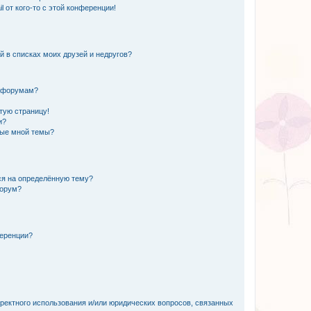
 от кого-то с этой конференции!
й в списках моих друзей и недругов?
и форумам?
стую страницу!
и?
ные мной темы?
ься на определённую тему?
форум?
ференции?
рректного использования и/или юридических вопросов, связанных