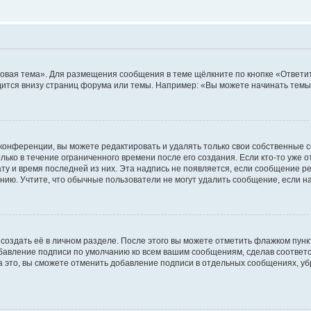
овая тема». Для размещения сообщения в теме щёлкните по кнопке «Ответит
ится внизу страниц форума или темы. Например: «Вы можете начинать темы»
конференции, вы можете редактировать и удалять только свои собственные 
ько в течение ограниченного времени после его создания. Если кто-то уже 
дату и время последней из них. Эта надпись не появляется, если сообщение 
ию. Учтите, что обычные пользователи не могут удалить сообщение, если на 
создать её в личном разделе. После этого вы можете отметить флажком пун
обавление подписи по умолчанию ко всем вашим сообщениям, сделав соотве
а это, вы сможете отменить добавление подписи в отдельных сообщениях, у