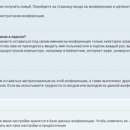
егко получить новый. Перейдите на страницу входа на конференцию и щёлкни
инистратором конференции.
мени и пароля?
сможете оставаться под своим именем на конференции только некоторое огран
 чтобы вам не приходилось вводить имя пользователя и пароль каждый раз, 
щедоступном компьютере, например в библиотеке, интернет-кафе, университе
ам оставаться авторизованным на этой конференции, а также выполняют друг
ом. Если вы испытываете трудности со входом или выходом на данной конфе
е ваши настройки хранятся в базе данных конференции. Чтобы изменить их,
ить все свои настройки и предпочтения.