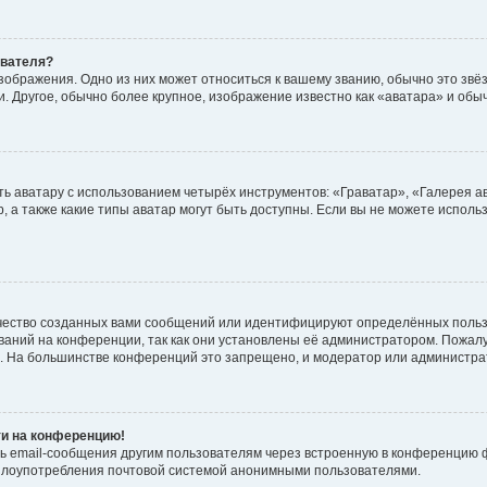
ователя?
зображения. Одно из них может относиться к вашему званию, обычно это звёзд
. Другое, обычно более крупное, изображение известно как «аватара» и обы
ь аватару с использованием четырёх инструментов: «Граватар», «Галерея а
, а также какие типы аватар могут быть доступны. Если вы не можете испол
чество созданных вами сообщений или идентифицируют определённых польз
аний на конференции, так как они установлены её администратором. Пожал
е. На большинстве конференций это запрещено, и модератор или администра
ти на конференцию!
ь email-сообщения другим пользователям через встроенную в конференцию ф
ь злоупотребления почтовой системой анонимными пользователями.