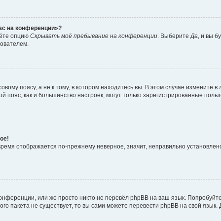
час на конференции»?
дёте опцию
Скрывать моё пребывание на конференции
. Выберите
Да
, и вы 
зователем.
вому поясу, а не к тому, в котором находитесь вы. В этом случае измените в 
овой пояс, как и большинство настроек, могут только зарегистрированные пол
ое!
о время отображается по-прежнему неверное, значит, неправильно установле
онференции, или же просто никто не перевёл phpBB на ваш язык. Попробуйт
вого пакета не существует, то вы сами можете перевести phpBB на свой язы