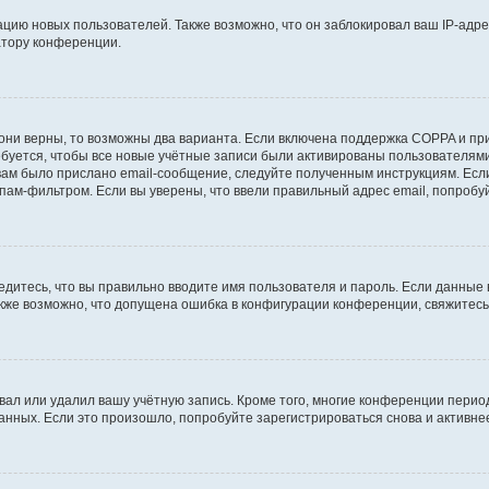
ию новых пользователей. Также возможно, что он заблокировал ваш IP-адре
атору конференции.
они верны, то возможны два варианта. Если включена поддержка COPPA и при 
уется, чтобы все новые учётные записи были активированы пользователями
ам было прислано email-сообщение, следуйте полученным инструкциям. Если
пам-фильтром. Если вы уверены, что ввели правильный адрес email, попробу
едитесь, что вы правильно вводите имя пользователя и пароль. Если данные
Также возможно, что допущена ошибка в конфигурации конференции, свяжитес
вал или удалил вашу учётную запись. Кроме того, многие конференции перио
ных. Если это произошло, попробуйте зарегистрироваться снова и активнее 