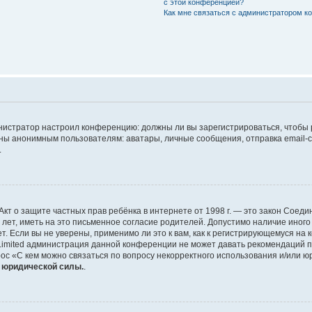
с этой конференцией?
Как мне связаться с администратором 
дминистратор настроил конференцию: должны ли вы зарегистрироваться, чтобы
 анонимным пользователям: аватары, личные сообщения, отправка email-сооб
.
 или Акт о защите частных прав ребёнка в интернете от 1998 г. — это закон Со
т, иметь на это письменное согласие родителей. Допустимо наличие иного
 Если вы не уверены, применимо ли это к вам, как к регистрирующемуся на 
Limited администрация данной конференции не может давать рекомендаций 
ос «С кем можно связаться по вопросу некорректного использования и/или ю
т юридической силы.
.