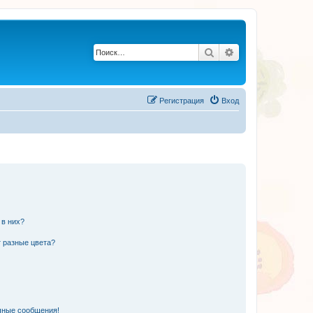
Поиск
Расширенный по
Регистрация
Вход
 в них?
 разные цвета?
чные сообщения!