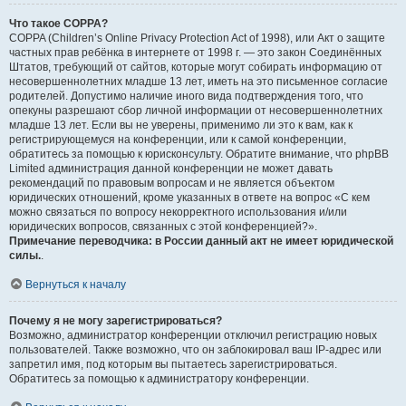
Что такое COPPA?
COPPA (Children’s Online Privacy Protection Act of 1998), или Акт о защите
частных прав ребёнка в интернете от 1998 г. — это закон Соединённых
Штатов, требующий от сайтов, которые могут собирать информацию от
несовершеннолетних младше 13 лет, иметь на это письменное согласие
родителей. Допустимо наличие иного вида подтверждения того, что
опекуны разрешают сбор личной информации от несовершеннолетних
младше 13 лет. Если вы не уверены, применимо ли это к вам, как к
регистрирующемуся на конференции, или к самой конференции,
обратитесь за помощью к юрисконсульту. Обратите внимание, что phpBB
Limited администрация данной конференции не может давать
рекомендаций по правовым вопросам и не является объектом
юридических отношений, кроме указанных в ответе на вопрос «С кем
можно связаться по вопросу некорректного использования и/или
юридических вопросов, связанных с этой конференцией?».
Примечание переводчика: в России данный акт не имеет юридической
силы.
.
Вернуться к началу
Почему я не могу зарегистрироваться?
Возможно, администратор конференции отключил регистрацию новых
пользователей. Также возможно, что он заблокировал ваш IP-адрес или
запретил имя, под которым вы пытаетесь зарегистрироваться.
Обратитесь за помощью к администратору конференции.