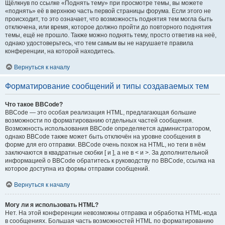
Щёлкнув по ссылке «Поднять тему» при просмотре темы, вы можете
«поднять» её в верхнюю часть первой страницы форума. Если этого не
происходит, то это означает, что возможность поднятия тем могла быть
отключена, или время, которое должно пройти до повторного поднятия
темы, ещё не прошло. Также можно поднять тему, просто ответив на неё,
однако удостоверьтесь, что тем самым вы не нарушаете правила
конференции, на которой находитесь.
Вернуться к началу
Форматирование сообщений и типы создаваемых тем
Что такое BBCode?
BBCode — это особая реализация HTML, предлагающая большие
возможности по форматированию отдельных частей сообщения.
Возможность использования BBCode определяется администратором,
однако BBCode также может быть отключён на уровне сообщения в
форме для его отправки. BBCode очень похож на HTML, но теги в нём
заключаются в квадратные скобки [ и ], а не в < и >. За дополнительной
информацией о BBCode обратитесь к руководству по BBCode, ссылка на
которое доступна из формы отправки сообщений.
Вернуться к началу
Могу ли я использовать HTML?
Нет. На этой конференции невозможны отправка и обработка HTML-кода
в сообщениях. Большая часть возможностей HTML по форматированию