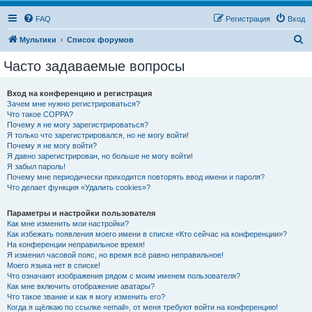
FAQ
Регистрация
Вход
П
Мультики
Список форумов
о
Часто задаваемые вопросы
и
с
Вход на конференцию и регистрация
Зачем мне нужно регистрироваться?
к
Что такое COPPA?
Почему я не могу зарегистрироваться?
Я только что зарегистрировался, но не могу войти!
Почему я не могу войти?
Я давно зарегистрирован, но больше не могу войти!
Я забыл пароль!
Почему мне периодически приходится повторять ввод имени и пароля?
Что делает функция «Удалить cookies»?
Параметры и настройки пользователя
Как мне изменить мои настройки?
Как избежать появления моего имени в списке «Кто сейчас на конференции»?
На конференции неправильное время!
Я изменил часовой пояс, но время всё равно неправильное!
Моего языка нет в списке!
Что означают изображения рядом с моим именем пользователя?
Как мне включить отображение аватары?
Что такое звание и как я могу изменить его?
Когда я щёлкаю по ссылке «email», от меня требуют войти на конференцию!