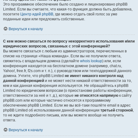
Это программное обеспечение было создано и лицензировано phpBB
Limited. Если вы считаете, что какая-то функция должна быть добавлена,
посетите
Центр идей phpBB
, где можно отдать свой голос за уже
поданные идеи или предложить собственные.
Вернуться к началу
С кем можно связаться по вопросу некорректного использования и/или
юридических вопросов, связанных с этой конференцией?
Вы можете связаться с любым из администраторов, перечисленных в
списке на странице «Наша команда». Если вы не получили ответа,
свяжитесь с владельцем домена (сделайте
whois lookup
) или, если
конференция находится на бесплатном домене (например, chat.ru,
Yahoo!, free.fr, f2s.com и т. п.), с руководством или техподдержкой данного
домена. Учтите, что phpBB Limited
не имеет никакого контроля над
данной конференцией
и не может нести никакой ответственности за то,
кем и как данная конференция используется. Не обращайтесь к phpBB
Limited по юридическим вопросам (о приостановке работы конференции,
ответственности за неё и т. д.), которые
не относятся напрямую
к сайту
phpBB.com или которые частично относятся к программному
обеспечению phpBB Limited. Если же вы всё-таки пошлёте email в адрес
phpBB Limited об использовании данной конференции
третьей стороной
,
то не ждите подробного письма, или вы можете вообще не получить
ответа.
Вернуться к началу