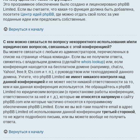
Это программное обеспечение было создано и лицензировано phpBB
Limited. Если вы считаете, что какая-то функция должна быть добавлена,
посетите
Центр идей phpBB
, где можно отдать свой голос за уже
поданные идеи или предложить собственные.
Вернуться к началу
С кем можно связаться по вопросу некорректного использования и/или
юридических вопросов, связанных с этой конференцией?
Вы можете связаться с любым из администраторов, перечисленных в
списке на странице «Наша команда». Если вы не получили ответа,
свяжитесь с владельцем домена (сделайте
whois lookup
) или, если
конференция находится на бесплатном домене (например, chat.ru,
Yahoo!, free.fr, f2s.com и т. п.), с руководством или техподдержкой данного
домена. Учтите, что phpBB Limited
не имеет никакого контроля над
данной конференцией
и не может нести никакой ответственности за то,
кем и как данная конференция используется. Не обращайтесь к phpBB
Limited по юридическим вопросам (о приостановке работы конференции,
ответственности за неё и т. д.), которые
не относятся напрямую
к сайту
phpBB.com или которые частично относятся к программному
обеспечению phpBB Limited. Если же вы всё-таки пошлёте email в адрес
phpBB Limited об использовании данной конференции
третьей стороной
,
то не ждите подробного письма, или вы можете вообще не получить
ответа.
Вернуться к началу