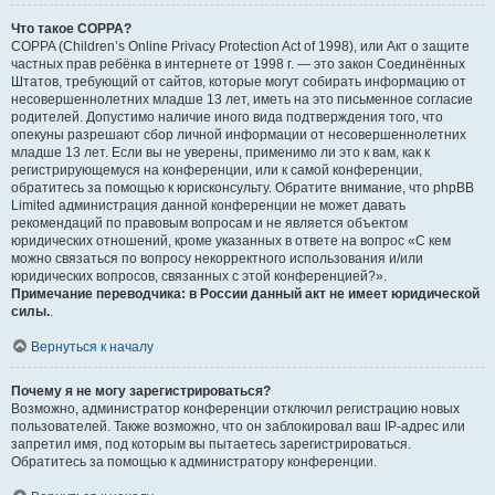
Что такое COPPA?
COPPA (Children’s Online Privacy Protection Act of 1998), или Акт о защите
частных прав ребёнка в интернете от 1998 г. — это закон Соединённых
Штатов, требующий от сайтов, которые могут собирать информацию от
несовершеннолетних младше 13 лет, иметь на это письменное согласие
родителей. Допустимо наличие иного вида подтверждения того, что
опекуны разрешают сбор личной информации от несовершеннолетних
младше 13 лет. Если вы не уверены, применимо ли это к вам, как к
регистрирующемуся на конференции, или к самой конференции,
обратитесь за помощью к юрисконсульту. Обратите внимание, что phpBB
Limited администрация данной конференции не может давать
рекомендаций по правовым вопросам и не является объектом
юридических отношений, кроме указанных в ответе на вопрос «С кем
можно связаться по вопросу некорректного использования и/или
юридических вопросов, связанных с этой конференцией?».
Примечание переводчика: в России данный акт не имеет юридической
силы.
.
Вернуться к началу
Почему я не могу зарегистрироваться?
Возможно, администратор конференции отключил регистрацию новых
пользователей. Также возможно, что он заблокировал ваш IP-адрес или
запретил имя, под которым вы пытаетесь зарегистрироваться.
Обратитесь за помощью к администратору конференции.