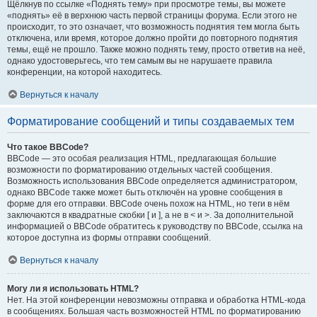
Щёлкнув по ссылке «Поднять тему» при просмотре темы, вы можете
«поднять» её в верхнюю часть первой страницы форума. Если этого не
происходит, то это означает, что возможность поднятия тем могла быть
отключена, или время, которое должно пройти до повторного поднятия
темы, ещё не прошло. Также можно поднять тему, просто ответив на неё,
однако удостоверьтесь, что тем самым вы не нарушаете правила
конференции, на которой находитесь.
Вернуться к началу
Форматирование сообщений и типы создаваемых тем
Что такое BBCode?
BBCode — это особая реализация HTML, предлагающая большие
возможности по форматированию отдельных частей сообщения.
Возможность использования BBCode определяется администратором,
однако BBCode также может быть отключён на уровне сообщения в
форме для его отправки. BBCode очень похож на HTML, но теги в нём
заключаются в квадратные скобки [ и ], а не в < и >. За дополнительной
информацией о BBCode обратитесь к руководству по BBCode, ссылка на
которое доступна из формы отправки сообщений.
Вернуться к началу
Могу ли я использовать HTML?
Нет. На этой конференции невозможны отправка и обработка HTML-кода
в сообщениях. Большая часть возможностей HTML по форматированию