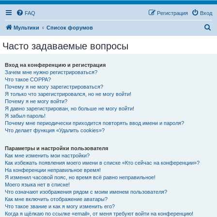
FAQ
Регистрация
Вход
П
Мультики
Список форумов
о
Часто задаваемые вопросы
и
с
Вход на конференцию и регистрация
Зачем мне нужно регистрироваться?
к
Что такое COPPA?
Почему я не могу зарегистрироваться?
Я только что зарегистрировался, но не могу войти!
Почему я не могу войти?
Я давно зарегистрирован, но больше не могу войти!
Я забыл пароль!
Почему мне периодически приходится повторять ввод имени и пароля?
Что делает функция «Удалить cookies»?
Параметры и настройки пользователя
Как мне изменить мои настройки?
Как избежать появления моего имени в списке «Кто сейчас на конференции»?
На конференции неправильное время!
Я изменил часовой пояс, но время всё равно неправильное!
Моего языка нет в списке!
Что означают изображения рядом с моим именем пользователя?
Как мне включить отображение аватары?
Что такое звание и как я могу изменить его?
Когда я щёлкаю по ссылке «email», от меня требуют войти на конференцию!