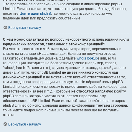
Это программное обеспечение было создано и лицензировано phpBB
Limited. Если вы считаете, что какая-то функция должна быть добавлена,
посетите
Центр идей phpBB
, где можно отдать свой голос за уже
поданные идеи или предложить собственные.
Вернуться к началу
С кем можно связаться по вопросу некорректного использования и/или
юридических вопросов, связанных с этой конференцией?
Вы можете связаться с любым из администраторов, перечисленных в
списке на странице «Наша команда». Если вы не получили ответа,
свяжитесь с владельцем домена (сделайте
whois lookup
) или, если
конференция находится на бесплатном домене (например, chat.ru,
Yahoo!, free.fr, f2s.com и т. п.), с руководством или техподдержкой данного
домена. Учтите, что phpBB Limited
не имеет никакого контроля над
данной конференцией
и не может нести никакой ответственности за то,
кем и как данная конференция используется. Не обращайтесь к phpBB
Limited по юридическим вопросам (о приостановке работы конференции,
ответственности за неё и т. д.), которые
не относятся напрямую
к сайту
phpBB.com или которые частично относятся к программному
обеспечению phpBB Limited. Если же вы всё-таки пошлёте email в адрес
phpBB Limited об использовании данной конференции
третьей стороной
,
то не ждите подробного письма, или вы можете вообще не получить
ответа.
Вернуться к началу