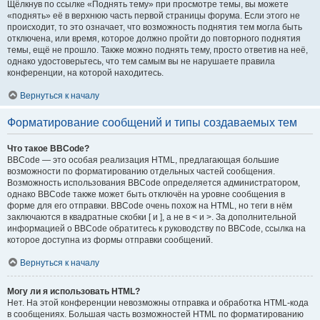
Щёлкнув по ссылке «Поднять тему» при просмотре темы, вы можете
«поднять» её в верхнюю часть первой страницы форума. Если этого не
происходит, то это означает, что возможность поднятия тем могла быть
отключена, или время, которое должно пройти до повторного поднятия
темы, ещё не прошло. Также можно поднять тему, просто ответив на неё,
однако удостоверьтесь, что тем самым вы не нарушаете правила
конференции, на которой находитесь.
Вернуться к началу
Форматирование сообщений и типы создаваемых тем
Что такое BBCode?
BBCode — это особая реализация HTML, предлагающая большие
возможности по форматированию отдельных частей сообщения.
Возможность использования BBCode определяется администратором,
однако BBCode также может быть отключён на уровне сообщения в
форме для его отправки. BBCode очень похож на HTML, но теги в нём
заключаются в квадратные скобки [ и ], а не в < и >. За дополнительной
информацией о BBCode обратитесь к руководству по BBCode, ссылка на
которое доступна из формы отправки сообщений.
Вернуться к началу
Могу ли я использовать HTML?
Нет. На этой конференции невозможны отправка и обработка HTML-кода
в сообщениях. Большая часть возможностей HTML по форматированию