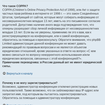
Что такое COPPA?
COPPA (Children’s Online Privacy Protection Act of 1998), или Акт о защите
частных прав ребёнка в интернете от 1998 г. — это закон Соединённых
Штатов, требующий от сайтов, которые могут собирать информацию от
несовершеннолетних младше 13 лет, иметь на это письменное согласие
родителей. Допустимо наличие иного вида подтверждения того, что
опекуны разрешают сбор личной информации от несовершеннолетних
младше 13 лет. Если вы не уверены, применимо ли это к вам, как к
регистрирующемуся на конференции, или к самой конференции,
обратитесь за помощью к юрисконсульту. Обратите внимание, что phpBB
Limited администрация данной конференции не может давать
рекомендаций по правовым вопросам и не является объектом
юридических отношений, кроме указанных в ответе на вопрос «С кем
можно связаться по вопросу некорректного использования и/или
юридических вопросов, связанных с этой конференцией?».
Примечание переводчика: в России данный акт не имеет юридической
силы.
.
Вернуться к началу
Почему я не могу зарегистрироваться?
Возможно, администратор конференции отключил регистрацию новых
пользователей. Также возможно, что он заблокировал ваш IP-адрес или
запретил имя, под которым вы пытаетесь зарегистрироваться.
Обратитесь за помощью к администратору конференции.