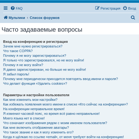
FAQ
Регистрация
Вход
П
Мультики
Список форумов
о
Часто задаваемые вопросы
и
с
Вход на конференцию и регистрация
Зачем мне нужно регистрироваться?
к
Что такое COPPA?
Почему я не могу зарегистрироваться?
Я только что зарегистрировался, но не могу войти!
Почему я не могу войти?
Я давно зарегистрирован, но больше не могу войти!
Я забыл пароль!
Почему мне периодически приходится повторять ввод имени и пароля?
Что делает функция «Удалить cookies»?
Параметры и настройки пользователя
Как мне изменить мои настройки?
Как избежать появления моего имени в списке «Кто сейчас на конференции»?
На конференции неправильное время!
Я изменил часовой пояс, но время всё равно неправильное!
Моего языка нет в списке!
Что означают изображения рядом с моим именем пользователя?
Как мне включить отображение аватары?
Что такое звание и как я могу изменить его?
Когда я щёлкаю по ссылке «email», от меня требуют войти на конференцию!