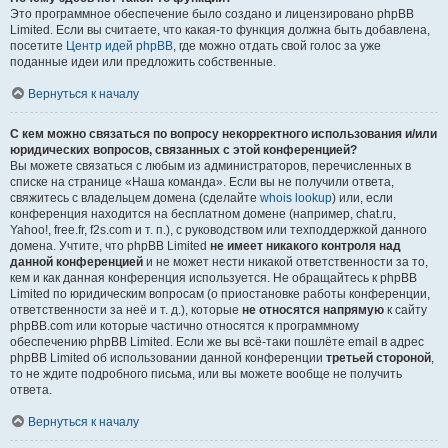
Это программное обеспечение было создано и лицензировано phpBB
Limited. Если вы считаете, что какая-то функция должна быть добавлена,
посетите
Центр идей phpBB
, где можно отдать свой голос за уже
поданные идеи или предложить собственные.
Вернуться к началу
С кем можно связаться по вопросу некорректного использования и/или
юридических вопросов, связанных с этой конференцией?
Вы можете связаться с любым из администраторов, перечисленных в
списке на странице «Наша команда». Если вы не получили ответа,
свяжитесь с владельцем домена (сделайте
whois lookup
) или, если
конференция находится на бесплатном домене (например, chat.ru,
Yahoo!, free.fr, f2s.com и т. п.), с руководством или техподдержкой данного
домена. Учтите, что phpBB Limited
не имеет никакого контроля над
данной конференцией
и не может нести никакой ответственности за то,
кем и как данная конференция используется. Не обращайтесь к phpBB
Limited по юридическим вопросам (о приостановке работы конференции,
ответственности за неё и т. д.), которые
не относятся напрямую
к сайту
phpBB.com или которые частично относятся к программному
обеспечению phpBB Limited. Если же вы всё-таки пошлёте email в адрес
phpBB Limited об использовании данной конференции
третьей стороной
,
то не ждите подробного письма, или вы можете вообще не получить
ответа.
Вернуться к началу