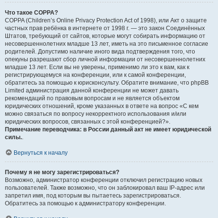
Что такое COPPA?
COPPA (Children’s Online Privacy Protection Act of 1998), или Акт о защите
частных прав ребёнка в интернете от 1998 г. — это закон Соединённых
Штатов, требующий от сайтов, которые могут собирать информацию от
несовершеннолетних младше 13 лет, иметь на это письменное согласие
родителей. Допустимо наличие иного вида подтверждения того, что
опекуны разрешают сбор личной информации от несовершеннолетних
младше 13 лет. Если вы не уверены, применимо ли это к вам, как к
регистрирующемуся на конференции, или к самой конференции,
обратитесь за помощью к юрисконсульту. Обратите внимание, что phpBB
Limited администрация данной конференции не может давать
рекомендаций по правовым вопросам и не является объектом
юридических отношений, кроме указанных в ответе на вопрос «С кем
можно связаться по вопросу некорректного использования и/или
юридических вопросов, связанных с этой конференцией?».
Примечание переводчика: в России данный акт не имеет юридической
силы.
.
Вернуться к началу
Почему я не могу зарегистрироваться?
Возможно, администратор конференции отключил регистрацию новых
пользователей. Также возможно, что он заблокировал ваш IP-адрес или
запретил имя, под которым вы пытаетесь зарегистрироваться.
Обратитесь за помощью к администратору конференции.