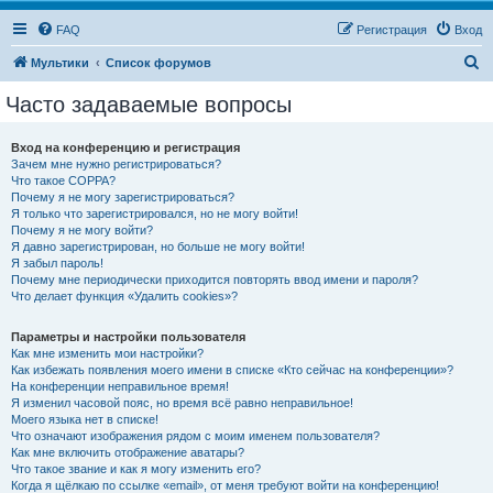
FAQ
Регистрация
Вход
П
Мультики
Список форумов
о
Часто задаваемые вопросы
и
с
Вход на конференцию и регистрация
Зачем мне нужно регистрироваться?
к
Что такое COPPA?
Почему я не могу зарегистрироваться?
Я только что зарегистрировался, но не могу войти!
Почему я не могу войти?
Я давно зарегистрирован, но больше не могу войти!
Я забыл пароль!
Почему мне периодически приходится повторять ввод имени и пароля?
Что делает функция «Удалить cookies»?
Параметры и настройки пользователя
Как мне изменить мои настройки?
Как избежать появления моего имени в списке «Кто сейчас на конференции»?
На конференции неправильное время!
Я изменил часовой пояс, но время всё равно неправильное!
Моего языка нет в списке!
Что означают изображения рядом с моим именем пользователя?
Как мне включить отображение аватары?
Что такое звание и как я могу изменить его?
Когда я щёлкаю по ссылке «email», от меня требуют войти на конференцию!