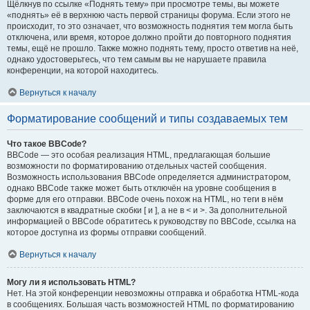
Щёлкнув по ссылке «Поднять тему» при просмотре темы, вы можете
«поднять» её в верхнюю часть первой страницы форума. Если этого не
происходит, то это означает, что возможность поднятия тем могла быть
отключена, или время, которое должно пройти до повторного поднятия
темы, ещё не прошло. Также можно поднять тему, просто ответив на неё,
однако удостоверьтесь, что тем самым вы не нарушаете правила
конференции, на которой находитесь.
Вернуться к началу
Форматирование сообщений и типы создаваемых тем
Что такое BBCode?
BBCode — это особая реализация HTML, предлагающая большие
возможности по форматированию отдельных частей сообщения.
Возможность использования BBCode определяется администратором,
однако BBCode также может быть отключён на уровне сообщения в
форме для его отправки. BBCode очень похож на HTML, но теги в нём
заключаются в квадратные скобки [ и ], а не в < и >. За дополнительной
информацией о BBCode обратитесь к руководству по BBCode, ссылка на
которое доступна из формы отправки сообщений.
Вернуться к началу
Могу ли я использовать HTML?
Нет. На этой конференции невозможны отправка и обработка HTML-кода
в сообщениях. Большая часть возможностей HTML по форматированию