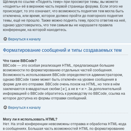
Щёлкнув по ссылке «Поднять тему» при просмотре темы, вы можете
«поднять» её в верхнюю часть первой страницы форума. Если этого не
происходит, то это означает, что возможность поднятия тем могла быть
отключена, или время, которое должно пройти до повторного поднятия
темы, ещё не прошло. Также можно поднять тему, просто ответив на неё,
однако удостоверьтесь, что тем самым вы не нарушаете правила
конференции, на которой находитесь.
Вернуться к началу
Форматирование сообщений и типы создаваемых тем
Что такое BBCode?
BBCode — это особая реализация HTML, предлагающая большие
возможности по форматированию отдельных частей сообщения.
Возможность использования BBCode определяется администратором,
однако BBCode также может быть отключён на уровне сообщения в
форме для его отправки. BBCode очень похож на HTML, но теги в нём
заключаются в квадратные скобки [ и ], а не в < и >. За дополнительной
информацией о BBCode обратитесь к руководству по BBCode, ссылка на
которое доступна из формы отправки сообщений.
Вернуться к началу
Могу ли я использовать HTML?
Нет. На этой конференции невозможны отправка и обработка HTML-кода
в сообщениях. Большая часть возможностей HTML по форматированию