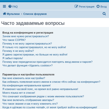
FAQ
Регистрация
Вход
П
Мультики
Список форумов
о
Часто задаваемые вопросы
и
с
Вход на конференцию и регистрация
Зачем мне нужно регистрироваться?
к
Что такое COPPA?
Почему я не могу зарегистрироваться?
Я только что зарегистрировался, но не могу войти!
Почему я не могу войти?
Я давно зарегистрирован, но больше не могу войти!
Я забыл пароль!
Почему мне периодически приходится повторять ввод имени и пароля?
Что делает функция «Удалить cookies»?
Параметры и настройки пользователя
Как мне изменить мои настройки?
Как избежать появления моего имени в списке «Кто сейчас на конференции»?
На конференции неправильное время!
Я изменил часовой пояс, но время всё равно неправильное!
Моего языка нет в списке!
Что означают изображения рядом с моим именем пользователя?
Как мне включить отображение аватары?
Что такое звание и как я могу изменить его?
Когда я щёлкаю по ссылке «email», от меня требуют войти на конференцию!