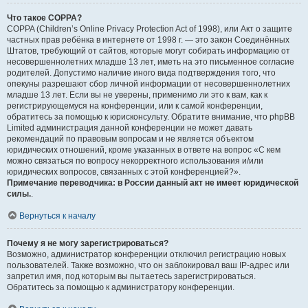
Что такое COPPA?
COPPA (Children’s Online Privacy Protection Act of 1998), или Акт о защите
частных прав ребёнка в интернете от 1998 г. — это закон Соединённых
Штатов, требующий от сайтов, которые могут собирать информацию от
несовершеннолетних младше 13 лет, иметь на это письменное согласие
родителей. Допустимо наличие иного вида подтверждения того, что
опекуны разрешают сбор личной информации от несовершеннолетних
младше 13 лет. Если вы не уверены, применимо ли это к вам, как к
регистрирующемуся на конференции, или к самой конференции,
обратитесь за помощью к юрисконсульту. Обратите внимание, что phpBB
Limited администрация данной конференции не может давать
рекомендаций по правовым вопросам и не является объектом
юридических отношений, кроме указанных в ответе на вопрос «С кем
можно связаться по вопросу некорректного использования и/или
юридических вопросов, связанных с этой конференцией?».
Примечание переводчика: в России данный акт не имеет юридической
силы.
.
Вернуться к началу
Почему я не могу зарегистрироваться?
Возможно, администратор конференции отключил регистрацию новых
пользователей. Также возможно, что он заблокировал ваш IP-адрес или
запретил имя, под которым вы пытаетесь зарегистрироваться.
Обратитесь за помощью к администратору конференции.