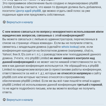
Это программное обеспечение было создано и лицензировано phpBB
Limited. Если вы считаете, что какая-то функция должна быть добавлена,
посетите
Центр идей phpBB
, где можно отдать свой голос за уже
поданные идеи или предложить собственные.
Вернуться к началу
С кем можно связаться по вопросу некорректного использования и/или
юридических вопросов, связанных с этой конференцией?
Вы можете связаться с любым из администраторов, перечисленных в
списке на странице «Наша команда». Если вы не получили ответа,
свяжитесь с владельцем домена (сделайте
whois lookup
) или, если
конференция находится на бесплатном домене (например, chat.ru,
Yahoo!, free.fr, f2s.com и т. п.), с руководством или техподдержкой данного
домена. Учтите, что phpBB Limited
не имеет никакого контроля над
данной конференцией
и не может нести никакой ответственности за то,
кем и как данная конференция используется. Не обращайтесь к phpBB
Limited по юридическим вопросам (о приостановке работы конференции,
ответственности за неё и т. д.), которые
не относятся напрямую
к сайту
phpBB.com или которые частично относятся к программному
обеспечению phpBB Limited. Если же вы всё-таки пошлёте email в адрес
phpBB Limited об использовании данной конференции
третьей стороной
,
то не ждите подробного письма, или вы можете вообще не получить
ответа.
Вернуться к началу