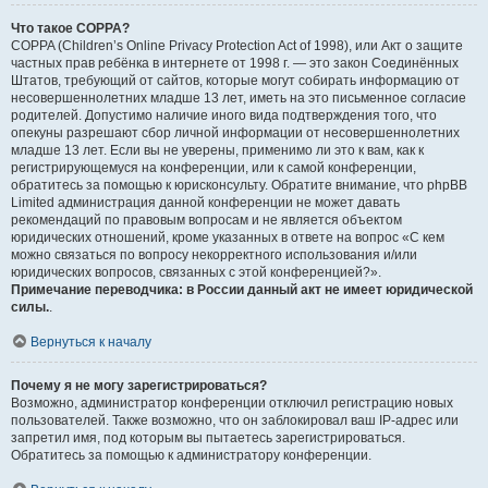
Что такое COPPA?
COPPA (Children’s Online Privacy Protection Act of 1998), или Акт о защите
частных прав ребёнка в интернете от 1998 г. — это закон Соединённых
Штатов, требующий от сайтов, которые могут собирать информацию от
несовершеннолетних младше 13 лет, иметь на это письменное согласие
родителей. Допустимо наличие иного вида подтверждения того, что
опекуны разрешают сбор личной информации от несовершеннолетних
младше 13 лет. Если вы не уверены, применимо ли это к вам, как к
регистрирующемуся на конференции, или к самой конференции,
обратитесь за помощью к юрисконсульту. Обратите внимание, что phpBB
Limited администрация данной конференции не может давать
рекомендаций по правовым вопросам и не является объектом
юридических отношений, кроме указанных в ответе на вопрос «С кем
можно связаться по вопросу некорректного использования и/или
юридических вопросов, связанных с этой конференцией?».
Примечание переводчика: в России данный акт не имеет юридической
силы.
.
Вернуться к началу
Почему я не могу зарегистрироваться?
Возможно, администратор конференции отключил регистрацию новых
пользователей. Также возможно, что он заблокировал ваш IP-адрес или
запретил имя, под которым вы пытаетесь зарегистрироваться.
Обратитесь за помощью к администратору конференции.