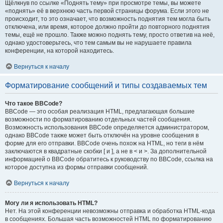
Щёлкнув по ссылке «Поднять тему» при просмотре темы, вы можете
«поднять» её в верхнюю часть первой страницы форума. Если этого не
происходит, то это означает, что возможность поднятия тем могла быть
отключена, или время, которое должно пройти до повторного поднятия
темы, ещё не прошло. Также можно поднять тему, просто ответив на неё,
однако удостоверьтесь, что тем самым вы не нарушаете правила
конференции, на которой находитесь.
Вернуться к началу
Форматирование сообщений и типы создаваемых тем
Что такое BBCode?
BBCode — это особая реализация HTML, предлагающая большие
возможности по форматированию отдельных частей сообщения.
Возможность использования BBCode определяется администратором,
однако BBCode также может быть отключён на уровне сообщения в
форме для его отправки. BBCode очень похож на HTML, но теги в нём
заключаются в квадратные скобки [ и ], а не в < и >. За дополнительной
информацией о BBCode обратитесь к руководству по BBCode, ссылка на
которое доступна из формы отправки сообщений.
Вернуться к началу
Могу ли я использовать HTML?
Нет. На этой конференции невозможны отправка и обработка HTML-кода
в сообщениях. Большая часть возможностей HTML по форматированию