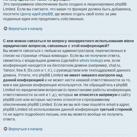
Это программное обеспечение было создано и лицензировано phpBB
Limited. Если вы считаете, что какая-то функция должна быть добавлена,
посетите
Центр идей phpBB
, где можно отдать свой голос за уже
поданные идеи или предложить собственные.
Вернуться к началу
С кем можно связаться по вопросу некорректного использования и/или
юридических вопросов, связанных с этой конференцией?
Вы можете связаться с любым из администраторов, перечисленных в
списке на странице «Наша команда». Если вы не получили ответа,
свяжитесь с владельцем домена (сделайте
whois lookup
) или, если
конференция находится на бесплатном домене (например, chat.ru,
Yahoo!, free.fr, f2s.com и т. п.), с руководством или техподдержкой данного
домена. Учтите, что phpBB Limited
не имеет никакого контроля над
данной конференцией
и не может нести никакой ответственности за то,
кем и как данная конференция используется. Не обращайтесь к phpBB
Limited по юридическим вопросам (о приостановке работы конференции,
ответственности за неё и т. д.), которые
не относятся напрямую
к сайту
phpBB.com или которые частично относятся к программному
обеспечению phpBB Limited. Если же вы всё-таки пошлёте email в адрес
phpBB Limited об использовании данной конференции
третьей стороной
,
то не ждите подробного письма, или вы можете вообще не получить
ответа.
Вернуться к началу