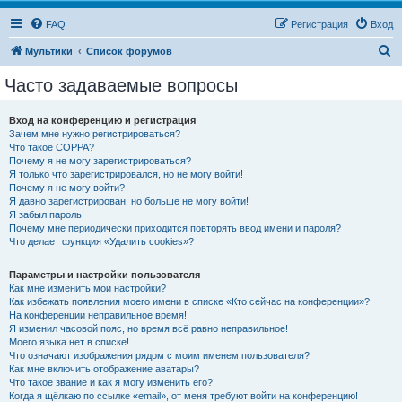
FAQ
Регистрация
Вход
П
Мультики
Список форумов
о
Часто задаваемые вопросы
и
с
Вход на конференцию и регистрация
Зачем мне нужно регистрироваться?
к
Что такое COPPA?
Почему я не могу зарегистрироваться?
Я только что зарегистрировался, но не могу войти!
Почему я не могу войти?
Я давно зарегистрирован, но больше не могу войти!
Я забыл пароль!
Почему мне периодически приходится повторять ввод имени и пароля?
Что делает функция «Удалить cookies»?
Параметры и настройки пользователя
Как мне изменить мои настройки?
Как избежать появления моего имени в списке «Кто сейчас на конференции»?
На конференции неправильное время!
Я изменил часовой пояс, но время всё равно неправильное!
Моего языка нет в списке!
Что означают изображения рядом с моим именем пользователя?
Как мне включить отображение аватары?
Что такое звание и как я могу изменить его?
Когда я щёлкаю по ссылке «email», от меня требуют войти на конференцию!