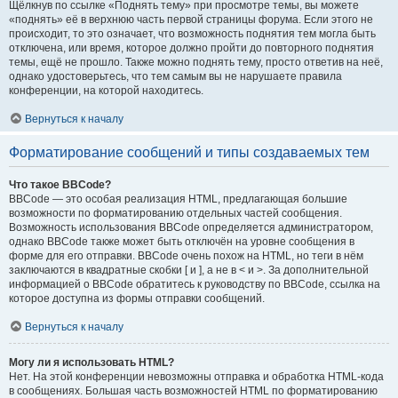
Щёлкнув по ссылке «Поднять тему» при просмотре темы, вы можете
«поднять» её в верхнюю часть первой страницы форума. Если этого не
происходит, то это означает, что возможность поднятия тем могла быть
отключена, или время, которое должно пройти до повторного поднятия
темы, ещё не прошло. Также можно поднять тему, просто ответив на неё,
однако удостоверьтесь, что тем самым вы не нарушаете правила
конференции, на которой находитесь.
Вернуться к началу
Форматирование сообщений и типы создаваемых тем
Что такое BBCode?
BBCode — это особая реализация HTML, предлагающая большие
возможности по форматированию отдельных частей сообщения.
Возможность использования BBCode определяется администратором,
однако BBCode также может быть отключён на уровне сообщения в
форме для его отправки. BBCode очень похож на HTML, но теги в нём
заключаются в квадратные скобки [ и ], а не в < и >. За дополнительной
информацией о BBCode обратитесь к руководству по BBCode, ссылка на
которое доступна из формы отправки сообщений.
Вернуться к началу
Могу ли я использовать HTML?
Нет. На этой конференции невозможны отправка и обработка HTML-кода
в сообщениях. Большая часть возможностей HTML по форматированию