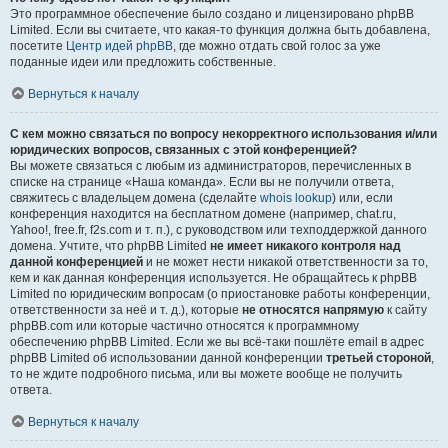
Это программное обеспечение было создано и лицензировано phpBB
Limited. Если вы считаете, что какая-то функция должна быть добавлена,
посетите
Центр идей phpBB
, где можно отдать свой голос за уже
поданные идеи или предложить собственные.
Вернуться к началу
С кем можно связаться по вопросу некорректного использования и/или
юридических вопросов, связанных с этой конференцией?
Вы можете связаться с любым из администраторов, перечисленных в
списке на странице «Наша команда». Если вы не получили ответа,
свяжитесь с владельцем домена (сделайте
whois lookup
) или, если
конференция находится на бесплатном домене (например, chat.ru,
Yahoo!, free.fr, f2s.com и т. п.), с руководством или техподдержкой данного
домена. Учтите, что phpBB Limited
не имеет никакого контроля над
данной конференцией
и не может нести никакой ответственности за то,
кем и как данная конференция используется. Не обращайтесь к phpBB
Limited по юридическим вопросам (о приостановке работы конференции,
ответственности за неё и т. д.), которые
не относятся напрямую
к сайту
phpBB.com или которые частично относятся к программному
обеспечению phpBB Limited. Если же вы всё-таки пошлёте email в адрес
phpBB Limited об использовании данной конференции
третьей стороной
,
то не ждите подробного письма, или вы можете вообще не получить
ответа.
Вернуться к началу