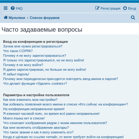
FAQ
Регистрация
Вход
П
Мультики
Список форумов
о
Часто задаваемые вопросы
и
с
Вход на конференцию и регистрация
Зачем мне нужно регистрироваться?
к
Что такое COPPA?
Почему я не могу зарегистрироваться?
Я только что зарегистрировался, но не могу войти!
Почему я не могу войти?
Я давно зарегистрирован, но больше не могу войти!
Я забыл пароль!
Почему мне периодически приходится повторять ввод имени и пароля?
Что делает функция «Удалить cookies»?
Параметры и настройки пользователя
Как мне изменить мои настройки?
Как избежать появления моего имени в списке «Кто сейчас на конференции»?
На конференции неправильное время!
Я изменил часовой пояс, но время всё равно неправильное!
Моего языка нет в списке!
Что означают изображения рядом с моим именем пользователя?
Как мне включить отображение аватары?
Что такое звание и как я могу изменить его?
Когда я щёлкаю по ссылке «email», от меня требуют войти на конференцию!