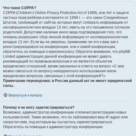
Что такое COPPA?
COPPA (Children’s Online Privacy Protection Act of 1998), или Акт о защите
частных прав ребёнка в интернете от 1998 г. — это закон Соединённых
Штатов, требующий от сайтов, которые могут собирать информацию от
несовершеннолетних младше 13 лет, иметь на это письменное согласие
родителей. Допустимо наличие иного вида подтверждения того, что
опекуны разрешают сбор личной информации от несовершеннолетних
младше 13 лет. Если вы не уверены, применимо ли это к вам, как к
регистрирующемуся на конференции, или к самой конференции,
обратитесь за помощью к юрисконсульту. Обратите внимание, что phpBB
Limited администрация данной конференции не может давать
рекомендаций по правовым вопросам и не является объектом
юридических отношений, кроме указанных в ответе на вопрос «С кем
можно связаться по вопросу некорректного использования и/или
юридических вопросов, связанных с этой конференцией?».
Примечание переводчика: в России данный акт не имеет юридической
силы.
.
Вернуться к началу
Почему я не могу зарегистрироваться?
Возможно, администратор конференции отключил регистрацию новых
пользователей. Также возможно, что он заблокировал ваш IP-адрес или
запретил имя, под которым вы пытаетесь зарегистрироваться.
Обратитесь за помощью к администратору конференции.