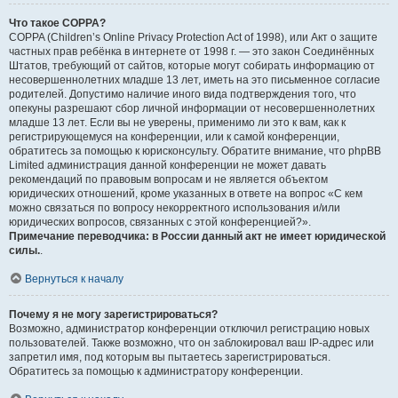
Что такое COPPA?
COPPA (Children’s Online Privacy Protection Act of 1998), или Акт о защите
частных прав ребёнка в интернете от 1998 г. — это закон Соединённых
Штатов, требующий от сайтов, которые могут собирать информацию от
несовершеннолетних младше 13 лет, иметь на это письменное согласие
родителей. Допустимо наличие иного вида подтверждения того, что
опекуны разрешают сбор личной информации от несовершеннолетних
младше 13 лет. Если вы не уверены, применимо ли это к вам, как к
регистрирующемуся на конференции, или к самой конференции,
обратитесь за помощью к юрисконсульту. Обратите внимание, что phpBB
Limited администрация данной конференции не может давать
рекомендаций по правовым вопросам и не является объектом
юридических отношений, кроме указанных в ответе на вопрос «С кем
можно связаться по вопросу некорректного использования и/или
юридических вопросов, связанных с этой конференцией?».
Примечание переводчика: в России данный акт не имеет юридической
силы.
.
Вернуться к началу
Почему я не могу зарегистрироваться?
Возможно, администратор конференции отключил регистрацию новых
пользователей. Также возможно, что он заблокировал ваш IP-адрес или
запретил имя, под которым вы пытаетесь зарегистрироваться.
Обратитесь за помощью к администратору конференции.