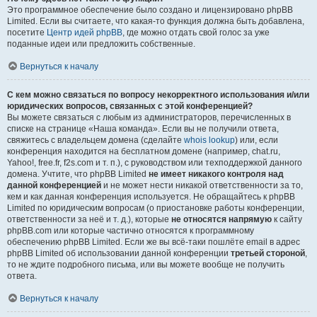
Это программное обеспечение было создано и лицензировано phpBB
Limited. Если вы считаете, что какая-то функция должна быть добавлена,
посетите
Центр идей phpBB
, где можно отдать свой голос за уже
поданные идеи или предложить собственные.
Вернуться к началу
С кем можно связаться по вопросу некорректного использования и/или
юридических вопросов, связанных с этой конференцией?
Вы можете связаться с любым из администраторов, перечисленных в
списке на странице «Наша команда». Если вы не получили ответа,
свяжитесь с владельцем домена (сделайте
whois lookup
) или, если
конференция находится на бесплатном домене (например, chat.ru,
Yahoo!, free.fr, f2s.com и т. п.), с руководством или техподдержкой данного
домена. Учтите, что phpBB Limited
не имеет никакого контроля над
данной конференцией
и не может нести никакой ответственности за то,
кем и как данная конференция используется. Не обращайтесь к phpBB
Limited по юридическим вопросам (о приостановке работы конференции,
ответственности за неё и т. д.), которые
не относятся напрямую
к сайту
phpBB.com или которые частично относятся к программному
обеспечению phpBB Limited. Если же вы всё-таки пошлёте email в адрес
phpBB Limited об использовании данной конференции
третьей стороной
,
то не ждите подробного письма, или вы можете вообще не получить
ответа.
Вернуться к началу