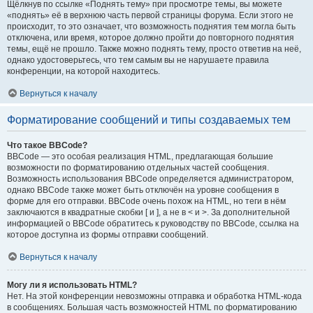
Щёлкнув по ссылке «Поднять тему» при просмотре темы, вы можете
«поднять» её в верхнюю часть первой страницы форума. Если этого не
происходит, то это означает, что возможность поднятия тем могла быть
отключена, или время, которое должно пройти до повторного поднятия
темы, ещё не прошло. Также можно поднять тему, просто ответив на неё,
однако удостоверьтесь, что тем самым вы не нарушаете правила
конференции, на которой находитесь.
Вернуться к началу
Форматирование сообщений и типы создаваемых тем
Что такое BBCode?
BBCode — это особая реализация HTML, предлагающая большие
возможности по форматированию отдельных частей сообщения.
Возможность использования BBCode определяется администратором,
однако BBCode также может быть отключён на уровне сообщения в
форме для его отправки. BBCode очень похож на HTML, но теги в нём
заключаются в квадратные скобки [ и ], а не в < и >. За дополнительной
информацией о BBCode обратитесь к руководству по BBCode, ссылка на
которое доступна из формы отправки сообщений.
Вернуться к началу
Могу ли я использовать HTML?
Нет. На этой конференции невозможны отправка и обработка HTML-кода
в сообщениях. Большая часть возможностей HTML по форматированию