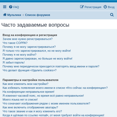
FAQ
Регистрация
Вход
П
Мультики
Список форумов
о
Часто задаваемые вопросы
и
с
Вход на конференцию и регистрация
Зачем мне нужно регистрироваться?
к
Что такое COPPA?
Почему я не могу зарегистрироваться?
Я только что зарегистрировался, но не могу войти!
Почему я не могу войти?
Я давно зарегистрирован, но больше не могу войти!
Я забыл пароль!
Почему мне периодически приходится повторять ввод имени и пароля?
Что делает функция «Удалить cookies»?
Параметры и настройки пользователя
Как мне изменить мои настройки?
Как избежать появления моего имени в списке «Кто сейчас на конференции»?
На конференции неправильное время!
Я изменил часовой пояс, но время всё равно неправильное!
Моего языка нет в списке!
Что означают изображения рядом с моим именем пользователя?
Как мне включить отображение аватары?
Что такое звание и как я могу изменить его?
Когда я щёлкаю по ссылке «email», от меня требуют войти на конференцию!