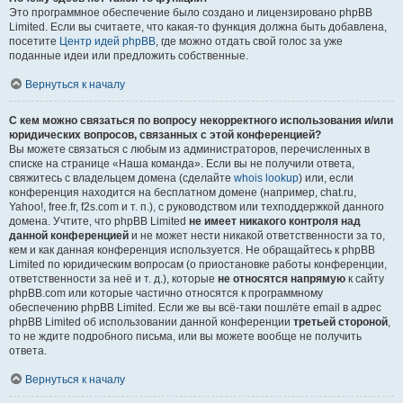
Это программное обеспечение было создано и лицензировано phpBB
Limited. Если вы считаете, что какая-то функция должна быть добавлена,
посетите
Центр идей phpBB
, где можно отдать свой голос за уже
поданные идеи или предложить собственные.
Вернуться к началу
С кем можно связаться по вопросу некорректного использования и/или
юридических вопросов, связанных с этой конференцией?
Вы можете связаться с любым из администраторов, перечисленных в
списке на странице «Наша команда». Если вы не получили ответа,
свяжитесь с владельцем домена (сделайте
whois lookup
) или, если
конференция находится на бесплатном домене (например, chat.ru,
Yahoo!, free.fr, f2s.com и т. п.), с руководством или техподдержкой данного
домена. Учтите, что phpBB Limited
не имеет никакого контроля над
данной конференцией
и не может нести никакой ответственности за то,
кем и как данная конференция используется. Не обращайтесь к phpBB
Limited по юридическим вопросам (о приостановке работы конференции,
ответственности за неё и т. д.), которые
не относятся напрямую
к сайту
phpBB.com или которые частично относятся к программному
обеспечению phpBB Limited. Если же вы всё-таки пошлёте email в адрес
phpBB Limited об использовании данной конференции
третьей стороной
,
то не ждите подробного письма, или вы можете вообще не получить
ответа.
Вернуться к началу