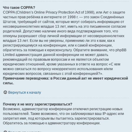
Что такое COPPA?
COPPA (Children’s Online Privacy Protection Act of 1998), или Акт о защите
частных прав ребёнка в интернете от 1998 г. — это закон Соединённых
Штатов, требующий от сайтов, которые могут собирать информацию от
несовершеннолетних младше 13 лет, иметь на это письменное согласие
родителей. Допустимо наличие иного вида подтверждения того, что
опекуны разрешают сбор личной информации от несовершеннолетних
младше 13 лет. Если вы не уверены, применимо ли это к вам, как к
регистрирующемуся на конференции, или к самой конференции,
обратитесь за помощью к юрисконсульту. Обратите внимание, что phpBB
Limited администрация данной конференции не может давать
рекомендаций по правовым вопросам и не является объектом
юридических отношений, кроме указанных в ответе на вопрос «С кем
можно связаться по вопросу некорректного использования и/или
юридических вопросов, связанных с этой конференцией?».
Примечание переводчика: в России данный акт не имеет юридической
силы.
.
Вернуться к началу
Почему я не могу зарегистрироваться?
Возможно, администратор конференции отключил регистрацию новых
пользователей. Также возможно, что он заблокировал ваш IP-адрес или
запретил имя, под которым вы пытаетесь зарегистрироваться.
Обратитесь за помощью к администратору конференции.