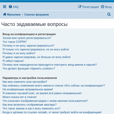
FAQ
Регистрация
Вход
П
Мультики
Список форумов
о
Часто задаваемые вопросы
и
с
Вход на конференцию и регистрация
Зачем мне нужно регистрироваться?
к
Что такое COPPA?
Почему я не могу зарегистрироваться?
Я только что зарегистрировался, но не могу войти!
Почему я не могу войти?
Я давно зарегистрирован, но больше не могу войти!
Я забыл пароль!
Почему мне периодически приходится повторять ввод имени и пароля?
Что делает функция «Удалить cookies»?
Параметры и настройки пользователя
Как мне изменить мои настройки?
Как избежать появления моего имени в списке «Кто сейчас на конференции»?
На конференции неправильное время!
Я изменил часовой пояс, но время всё равно неправильное!
Моего языка нет в списке!
Что означают изображения рядом с моим именем пользователя?
Как мне включить отображение аватары?
Что такое звание и как я могу изменить его?
Когда я щёлкаю по ссылке «email», от меня требуют войти на конференцию!