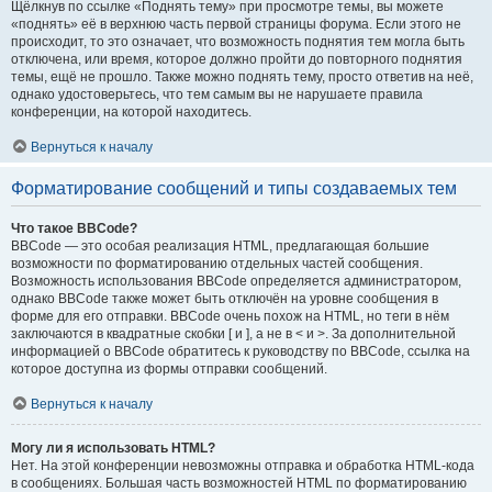
Щёлкнув по ссылке «Поднять тему» при просмотре темы, вы можете
«поднять» её в верхнюю часть первой страницы форума. Если этого не
происходит, то это означает, что возможность поднятия тем могла быть
отключена, или время, которое должно пройти до повторного поднятия
темы, ещё не прошло. Также можно поднять тему, просто ответив на неё,
однако удостоверьтесь, что тем самым вы не нарушаете правила
конференции, на которой находитесь.
Вернуться к началу
Форматирование сообщений и типы создаваемых тем
Что такое BBCode?
BBCode — это особая реализация HTML, предлагающая большие
возможности по форматированию отдельных частей сообщения.
Возможность использования BBCode определяется администратором,
однако BBCode также может быть отключён на уровне сообщения в
форме для его отправки. BBCode очень похож на HTML, но теги в нём
заключаются в квадратные скобки [ и ], а не в < и >. За дополнительной
информацией о BBCode обратитесь к руководству по BBCode, ссылка на
которое доступна из формы отправки сообщений.
Вернуться к началу
Могу ли я использовать HTML?
Нет. На этой конференции невозможны отправка и обработка HTML-кода
в сообщениях. Большая часть возможностей HTML по форматированию