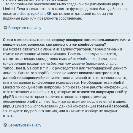
Это программное обеспечение было создано и лицензировано phpBB
Limited. Если вы считаете, что какая-то функция должна быть добавлена,
посетите
Центр идей phpBB
, где можно отдать свой голос за уже
поданные идеи или предложить собственные.
Вернуться к началу
С кем можно связаться по вопросу некорректного использования и/или
юридических вопросов, связанных с этой конференцией?
Вы можете связаться с любым из администраторов, перечисленных в
списке на странице «Наша команда». Если вы не получили ответа,
свяжитесь с владельцем домена (сделайте
whois lookup
) или, если
конференция находится на бесплатном домене (например, chat.ru,
Yahoo!, free.fr, f2s.com и т. п.), с руководством или техподдержкой данного
домена. Учтите, что phpBB Limited
не имеет никакого контроля над
данной конференцией
и не может нести никакой ответственности за то,
кем и как данная конференция используется. Не обращайтесь к phpBB
Limited по юридическим вопросам (о приостановке работы конференции,
ответственности за неё и т. д.), которые
не относятся напрямую
к сайту
phpBB.com или которые частично относятся к программному
обеспечению phpBB Limited. Если же вы всё-таки пошлёте email в адрес
phpBB Limited об использовании данной конференции
третьей стороной
,
то не ждите подробного письма, или вы можете вообще не получить
ответа.
Вернуться к началу