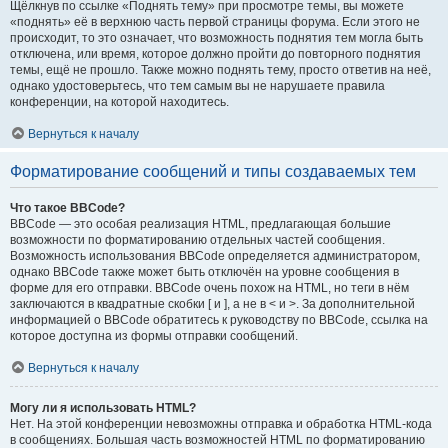
Щёлкнув по ссылке «Поднять тему» при просмотре темы, вы можете
«поднять» её в верхнюю часть первой страницы форума. Если этого не
происходит, то это означает, что возможность поднятия тем могла быть
отключена, или время, которое должно пройти до повторного поднятия
темы, ещё не прошло. Также можно поднять тему, просто ответив на неё,
однако удостоверьтесь, что тем самым вы не нарушаете правила
конференции, на которой находитесь.
Вернуться к началу
Форматирование сообщений и типы создаваемых тем
Что такое BBCode?
BBCode — это особая реализация HTML, предлагающая большие
возможности по форматированию отдельных частей сообщения.
Возможность использования BBCode определяется администратором,
однако BBCode также может быть отключён на уровне сообщения в
форме для его отправки. BBCode очень похож на HTML, но теги в нём
заключаются в квадратные скобки [ и ], а не в < и >. За дополнительной
информацией о BBCode обратитесь к руководству по BBCode, ссылка на
которое доступна из формы отправки сообщений.
Вернуться к началу
Могу ли я использовать HTML?
Нет. На этой конференции невозможны отправка и обработка HTML-кода
в сообщениях. Большая часть возможностей HTML по форматированию