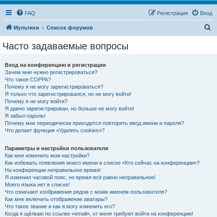
FAQ
Регистрация
Вход
П
Мультики
Список форумов
о
Часто задаваемые вопросы
и
с
Вход на конференцию и регистрация
Зачем мне нужно регистрироваться?
к
Что такое COPPA?
Почему я не могу зарегистрироваться?
Я только что зарегистрировался, но не могу войти!
Почему я не могу войти?
Я давно зарегистрирован, но больше не могу войти!
Я забыл пароль!
Почему мне периодически приходится повторять ввод имени и пароля?
Что делает функция «Удалить cookies»?
Параметры и настройки пользователя
Как мне изменить мои настройки?
Как избежать появления моего имени в списке «Кто сейчас на конференции»?
На конференции неправильное время!
Я изменил часовой пояс, но время всё равно неправильное!
Моего языка нет в списке!
Что означают изображения рядом с моим именем пользователя?
Как мне включить отображение аватары?
Что такое звание и как я могу изменить его?
Когда я щёлкаю по ссылке «email», от меня требуют войти на конференцию!