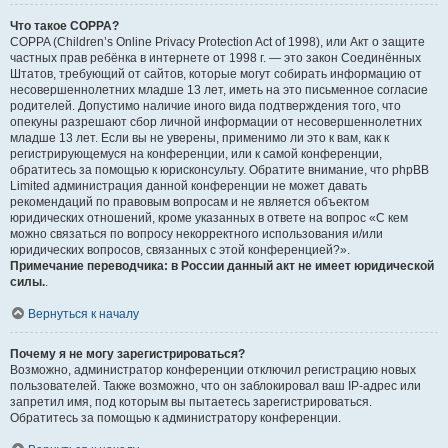
Что такое COPPA?
COPPA (Children’s Online Privacy Protection Act of 1998), или Акт о защите
частных прав ребёнка в интернете от 1998 г. — это закон Соединённых
Штатов, требующий от сайтов, которые могут собирать информацию от
несовершеннолетних младше 13 лет, иметь на это письменное согласие
родителей. Допустимо наличие иного вида подтверждения того, что
опекуны разрешают сбор личной информации от несовершеннолетних
младше 13 лет. Если вы не уверены, применимо ли это к вам, как к
регистрирующемуся на конференции, или к самой конференции,
обратитесь за помощью к юрисконсульту. Обратите внимание, что phpBB
Limited администрация данной конференции не может давать
рекомендаций по правовым вопросам и не является объектом
юридических отношений, кроме указанных в ответе на вопрос «С кем
можно связаться по вопросу некорректного использования и/или
юридических вопросов, связанных с этой конференцией?».
Примечание переводчика: в России данный акт не имеет юридической
силы.
.
Вернуться к началу
Почему я не могу зарегистрироваться?
Возможно, администратор конференции отключил регистрацию новых
пользователей. Также возможно, что он заблокировал ваш IP-адрес или
запретил имя, под которым вы пытаетесь зарегистрироваться.
Обратитесь за помощью к администратору конференции.