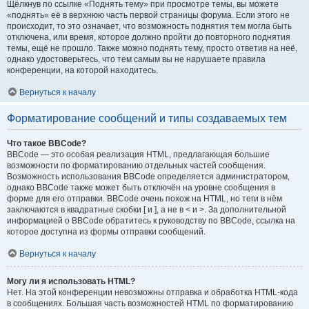
Щёлкнув по ссылке «Поднять тему» при просмотре темы, вы можете
«поднять» её в верхнюю часть первой страницы форума. Если этого не
происходит, то это означает, что возможность поднятия тем могла быть
отключена, или время, которое должно пройти до повторного поднятия
темы, ещё не прошло. Также можно поднять тему, просто ответив на неё,
однако удостоверьтесь, что тем самым вы не нарушаете правила
конференции, на которой находитесь.
Вернуться к началу
Форматирование сообщений и типы создаваемых тем
Что такое BBCode?
BBCode — это особая реализация HTML, предлагающая большие
возможности по форматированию отдельных частей сообщения.
Возможность использования BBCode определяется администратором,
однако BBCode также может быть отключён на уровне сообщения в
форме для его отправки. BBCode очень похож на HTML, но теги в нём
заключаются в квадратные скобки [ и ], а не в < и >. За дополнительной
информацией о BBCode обратитесь к руководству по BBCode, ссылка на
которое доступна из формы отправки сообщений.
Вернуться к началу
Могу ли я использовать HTML?
Нет. На этой конференции невозможны отправка и обработка HTML-кода
в сообщениях. Большая часть возможностей HTML по форматированию