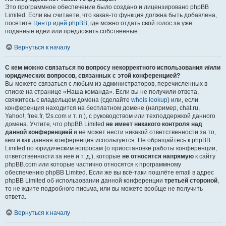
Это программное обеспечение было создано и лицензировано phpBB
Limited. Если вы считаете, что какая-то функция должна быть добавлена,
посетите
Центр идей phpBB
, где можно отдать свой голос за уже
поданные идеи или предложить собственные.
Вернуться к началу
С кем можно связаться по вопросу некорректного использования и/или
юридических вопросов, связанных с этой конференцией?
Вы можете связаться с любым из администраторов, перечисленных в
списке на странице «Наша команда». Если вы не получили ответа,
свяжитесь с владельцем домена (сделайте
whois lookup
) или, если
конференция находится на бесплатном домене (например, chat.ru,
Yahoo!, free.fr, f2s.com и т. п.), с руководством или техподдержкой данного
домена. Учтите, что phpBB Limited
не имеет никакого контроля над
данной конференцией
и не может нести никакой ответственности за то,
кем и как данная конференция используется. Не обращайтесь к phpBB
Limited по юридическим вопросам (о приостановке работы конференции,
ответственности за неё и т. д.), которые
не относятся напрямую
к сайту
phpBB.com или которые частично относятся к программному
обеспечению phpBB Limited. Если же вы всё-таки пошлёте email в адрес
phpBB Limited об использовании данной конференции
третьей стороной
,
то не ждите подробного письма, или вы можете вообще не получить
ответа.
Вернуться к началу