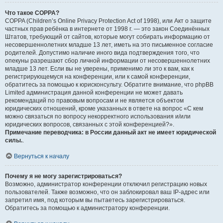
Что такое COPPA?
COPPA (Children’s Online Privacy Protection Act of 1998), или Акт о защите
частных прав ребёнка в интернете от 1998 г. — это закон Соединённых
Штатов, требующий от сайтов, которые могут собирать информацию от
несовершеннолетних младше 13 лет, иметь на это письменное согласие
родителей. Допустимо наличие иного вида подтверждения того, что
опекуны разрешают сбор личной информации от несовершеннолетних
младше 13 лет. Если вы не уверены, применимо ли это к вам, как к
регистрирующемуся на конференции, или к самой конференции,
обратитесь за помощью к юрисконсульту. Обратите внимание, что phpBB
Limited администрация данной конференции не может давать
рекомендаций по правовым вопросам и не является объектом
юридических отношений, кроме указанных в ответе на вопрос «С кем
можно связаться по вопросу некорректного использования и/или
юридических вопросов, связанных с этой конференцией?».
Примечание переводчика: в России данный акт не имеет юридической
силы.
.
Вернуться к началу
Почему я не могу зарегистрироваться?
Возможно, администратор конференции отключил регистрацию новых
пользователей. Также возможно, что он заблокировал ваш IP-адрес или
запретил имя, под которым вы пытаетесь зарегистрироваться.
Обратитесь за помощью к администратору конференции.