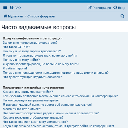
FAQ
Регистрация
Вход
П
Мультики
Список форумов
о
Часто задаваемые вопросы
и
с
Вход на конференцию и регистрация
Зачем мне нужно регистрироваться?
к
Что такое COPPA?
Почему я не могу зарегистрироваться?
Я только что зарегистрировался, но не могу войти!
Почему я не могу войти?
Я давно зарегистрирован, но больше не могу войти!
Я забыл пароль!
Почему мне периодически приходится повторять ввод имени и пароля?
Что делает функция «Удалить cookies»?
Параметры и настройки пользователя
Как мне изменить мои настройки?
Как избежать появления моего имени в списке «Кто сейчас на конференции»?
На конференции неправильное время!
Я изменил часовой пояс, но время всё равно неправильное!
Моего языка нет в списке!
Что означают изображения рядом с моим именем пользователя?
Как мне включить отображение аватары?
Что такое звание и как я могу изменить его?
Когда я щёлкаю по ссылке «email», от меня требуют войти на конференцию!