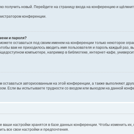
егко получить новый. Перейдите на страницу входа на конференцию и щёлкни
инистратором конференции.
мени и пароля?
сможете оставаться под своим именем на конференции только некоторое огран
 чтобы вам не приходилось вводить имя пользователя и пароль каждый раз, 
щедоступном компьютере, например в библиотеке, интернет-кафе, университе
ам оставаться авторизованным на этой конференции, а также выполняют друг
ом. Если вы испытываете трудности со входом или выходом на данной конфе
е ваши настройки хранятся в базе данных конференции. Чтобы изменить их,
ить все свои настройки и предпочтения.