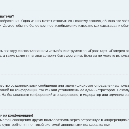
ователя?
зображения. Одно из них может относиться к вашему званию, обычно это звёзд
. Другое, обычно более крупное, изображение известно как «аватара» и обы
ь аватару с использованием четырёх инструментов: «Граватар», «Галерея а
, а также какие типы аватар могут быть доступны. Если вы не можете испол
чество созданных вами сообщений или идентифицируют определённых польз
аний на конференции, так как они установлены её администратором. Пожал
е. На большинстве конференций это запрещено, и модератор или администра
ти на конференцию!
ь email-сообщения другим пользователям через встроенную в конференцию ф
ь злоупотребления почтовой системой анонимными пользователями.