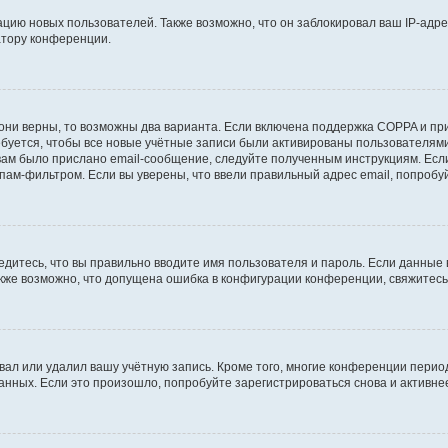
ию новых пользователей. Также возможно, что он заблокировал ваш IP-адре
атору конференции.
они верны, то возможны два варианта. Если включена поддержка COPPA и при 
уется, чтобы все новые учётные записи были активированы пользователями
ам было прислано email-сообщение, следуйте полученным инструкциям. Если
пам-фильтром. Если вы уверены, что ввели правильный адрес email, попробу
едитесь, что вы правильно вводите имя пользователя и пароль. Если данные
Также возможно, что допущена ошибка в конфигурации конференции, свяжитес
вал или удалил вашу учётную запись. Кроме того, многие конференции перио
ных. Если это произошло, попробуйте зарегистрироваться снова и активнее 