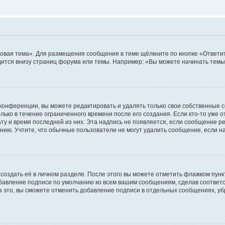
овая тема». Для размещения сообщения в теме щёлкните по кнопке «Ответит
ится внизу страниц форума или темы. Например: «Вы можете начинать темы»
конференции, вы можете редактировать и удалять только свои собственные 
ько в течение ограниченного времени после его создания. Если кто-то уже 
дату и время последней из них. Эта надпись не появляется, если сообщение 
ию. Учтите, что обычные пользователи не могут удалить сообщение, если на 
создать её в личном разделе. После этого вы можете отметить флажком пун
обавление подписи по умолчанию ко всем вашим сообщениям, сделав соотве
а это, вы сможете отменить добавление подписи в отдельных сообщениях, у