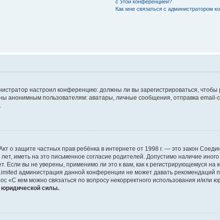
с этой конференцией?
Как мне связаться с администратором 
дминистратор настроил конференцию: должны ли вы зарегистрироваться, чтобы
 анонимным пользователям: аватары, личные сообщения, отправка email-сооб
.
 или Акт о защите частных прав ребёнка в интернете от 1998 г. — это закон Со
т, иметь на это письменное согласие родителей. Допустимо наличие иного
 Если вы не уверены, применимо ли это к вам, как к регистрирующемуся на 
Limited администрация данной конференции не может давать рекомендаций 
ос «С кем можно связаться по вопросу некорректного использования и/или ю
т юридической силы.
.