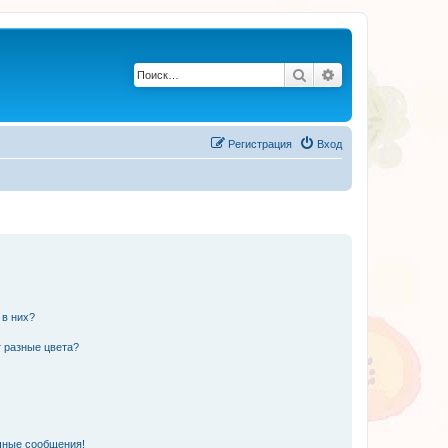
Поиск
Расширенный по
Регистрация
Вход
 в них?
 разные цвета?
чные сообщения!