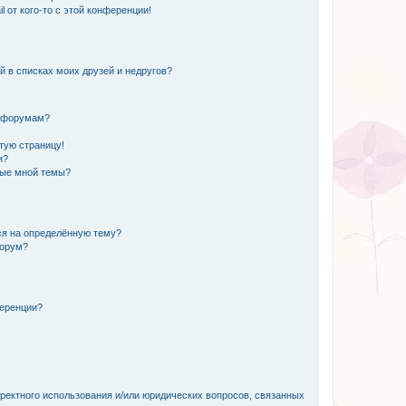
 от кого-то с этой конференции!
й в списках моих друзей и недругов?
и форумам?
стую страницу!
и?
ные мной темы?
ься на определённую тему?
форум?
ференции?
рректного использования и/или юридических вопросов, связанных