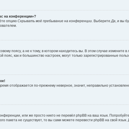
час на конференции»?
дёте опцию
Скрывать моё пребывание на конференции
. Выберите
Да
, и вы 
зователем.
вому поясу, а не к тому, в котором находитесь вы. В этом случае измените в 
овой пояс, как и большинство настроек, могут только зарегистрированные пол
ое!
о время отображается по-прежнему неверное, значит, неправильно установле
онференции, или же просто никто не перевёл phpBB на ваш язык. Попробуйт
вого пакета не существует, то вы сами можете перевести phpBB на свой язы