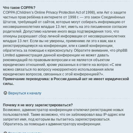
Что такое COPPA?
COPPA (Children’s Online Privacy Protection Act of 1998), или Акт о защите
частных прав ребёнка в интернете от 1998 г. — это закон Соединённых
Штатов, требующий от сайтов, которые могут собирать информацию от
несовершеннолетних младше 13 лет, иметь на это письменное согласие
родителей. Допустимо наличие иного вида подтверждения того, что
опекуны разрешают сбор личной информации от несовершеннолетних
младше 13 лет. Если вы не уверены, применимо ли это к вам, как к
регистрирующемуся на конференции, или к самой конференции,
обратитесь за помощью к юрисконсульту. Обратите внимание, что phpBB
Limited администрация данной конференции не может давать
рекомендаций по правовым вопросам и не является объектом
юридических отношений, кроме указанных в ответе на вопрос «С кем
можно связаться по вопросу некорректного использования и/или
юридических вопросов, связанных с этой конференцией?».
Примечание переводчика: в России данный акт не имеет юридической
силы.
.
Вернуться к началу
Почему я не могу зарегистрироваться?
Возможно, администратор конференции отключил регистрацию новых
пользователей. Также возможно, что он заблокировал ваш IP-адрес или
запретил имя, под которым вы пытаетесь зарегистрироваться.
Обратитесь за помощью к администратору конференции.