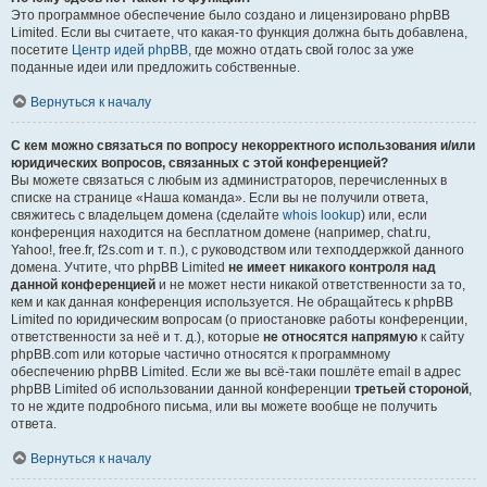
Это программное обеспечение было создано и лицензировано phpBB
Limited. Если вы считаете, что какая-то функция должна быть добавлена,
посетите
Центр идей phpBB
, где можно отдать свой голос за уже
поданные идеи или предложить собственные.
Вернуться к началу
С кем можно связаться по вопросу некорректного использования и/или
юридических вопросов, связанных с этой конференцией?
Вы можете связаться с любым из администраторов, перечисленных в
списке на странице «Наша команда». Если вы не получили ответа,
свяжитесь с владельцем домена (сделайте
whois lookup
) или, если
конференция находится на бесплатном домене (например, chat.ru,
Yahoo!, free.fr, f2s.com и т. п.), с руководством или техподдержкой данного
домена. Учтите, что phpBB Limited
не имеет никакого контроля над
данной конференцией
и не может нести никакой ответственности за то,
кем и как данная конференция используется. Не обращайтесь к phpBB
Limited по юридическим вопросам (о приостановке работы конференции,
ответственности за неё и т. д.), которые
не относятся напрямую
к сайту
phpBB.com или которые частично относятся к программному
обеспечению phpBB Limited. Если же вы всё-таки пошлёте email в адрес
phpBB Limited об использовании данной конференции
третьей стороной
,
то не ждите подробного письма, или вы можете вообще не получить
ответа.
Вернуться к началу