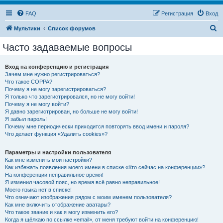
FAQ
Регистрация
Вход
П
Мультики
Список форумов
о
Часто задаваемые вопросы
и
с
Вход на конференцию и регистрация
Зачем мне нужно регистрироваться?
к
Что такое COPPA?
Почему я не могу зарегистрироваться?
Я только что зарегистрировался, но не могу войти!
Почему я не могу войти?
Я давно зарегистрирован, но больше не могу войти!
Я забыл пароль!
Почему мне периодически приходится повторять ввод имени и пароля?
Что делает функция «Удалить cookies»?
Параметры и настройки пользователя
Как мне изменить мои настройки?
Как избежать появления моего имени в списке «Кто сейчас на конференции»?
На конференции неправильное время!
Я изменил часовой пояс, но время всё равно неправильное!
Моего языка нет в списке!
Что означают изображения рядом с моим именем пользователя?
Как мне включить отображение аватары?
Что такое звание и как я могу изменить его?
Когда я щёлкаю по ссылке «email», от меня требуют войти на конференцию!