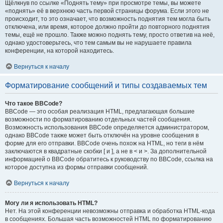
Щёлкнув по ссылке «Поднять тему» при просмотре темы, вы можете
«поднять» её в верхнюю часть первой страницы форума. Если этого не
происходит, то это означает, что возможность поднятия тем могла быть
отключена, или время, которое должно пройти до повторного поднятия
темы, ещё не прошло. Также можно поднять тему, просто ответив на неё,
однако удостоверьтесь, что тем самым вы не нарушаете правила
конференции, на которой находитесь.
Вернуться к началу
Форматирование сообщений и типы создаваемых тем
Что такое BBCode?
BBCode — это особая реализация HTML, предлагающая большие
возможности по форматированию отдельных частей сообщения.
Возможность использования BBCode определяется администратором,
однако BBCode также может быть отключён на уровне сообщения в
форме для его отправки. BBCode очень похож на HTML, но теги в нём
заключаются в квадратные скобки [ и ], а не в < и >. За дополнительной
информацией о BBCode обратитесь к руководству по BBCode, ссылка на
которое доступна из формы отправки сообщений.
Вернуться к началу
Могу ли я использовать HTML?
Нет. На этой конференции невозможны отправка и обработка HTML-кода
в сообщениях. Большая часть возможностей HTML по форматированию