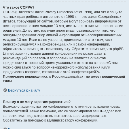
Что такое COPPA?
COPPA (Children’s Online Privacy Protection Act of 1998), или Акт о защите
частных прав ребёнка в интернете от 1998 г. — это закон Соединённых
Штатов, требующий от сайтов, которые могут собирать информацию от
несовершеннолетних младше 13 лет, иметь на это письменное согласие
родителей. Допустимо наличие иного вида подтверждения того, что
опекуны разрешают сбор личной информации от несовершеннолетних
младше 13 лет. Если вы не уверены, применимо ли это к вам, как к
регистрирующемуся на конференции, или к самой конференции,
обратитесь за помощью к юрисконсульту. Обратите внимание, что phpBB
Limited администрация данной конференции не может давать
рекомендаций по правовым вопросам и не является объектом
юридических отношений, кроме указанных в ответе на вопрос «С кем
можно связаться по вопросу некорректного использования и/или
юридических вопросов, связанных с этой конференцией?».
Примечание переводчика: в России данный акт не имеет юридической
силы.
.
Вернуться к началу
Почему я не могу зарегистрироваться?
Возможно, администратор конференции отключил регистрацию новых
пользователей. Также возможно, что он заблокировал ваш IP-адрес или
запретил имя, под которым вы пытаетесь зарегистрироваться.
Обратитесь за помощью к администратору конференции.