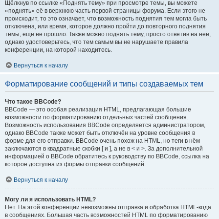
Щёлкнув по ссылке «Поднять тему» при просмотре темы, вы можете
«поднять» её в верхнюю часть первой страницы форума. Если этого не
происходит, то это означает, что возможность поднятия тем могла быть
отключена, или время, которое должно пройти до повторного поднятия
темы, ещё не прошло. Также можно поднять тему, просто ответив на неё,
однако удостоверьтесь, что тем самым вы не нарушаете правила
конференции, на которой находитесь.
Вернуться к началу
Форматирование сообщений и типы создаваемых тем
Что такое BBCode?
BBCode — это особая реализация HTML, предлагающая большие
возможности по форматированию отдельных частей сообщения.
Возможность использования BBCode определяется администратором,
однако BBCode также может быть отключён на уровне сообщения в
форме для его отправки. BBCode очень похож на HTML, но теги в нём
заключаются в квадратные скобки [ и ], а не в < и >. За дополнительной
информацией о BBCode обратитесь к руководству по BBCode, ссылка на
которое доступна из формы отправки сообщений.
Вернуться к началу
Могу ли я использовать HTML?
Нет. На этой конференции невозможны отправка и обработка HTML-кода
в сообщениях. Большая часть возможностей HTML по форматированию