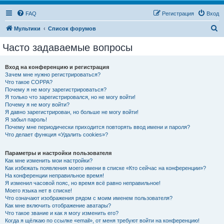
FAQ
Регистрация
Вход
П
Мультики
Список форумов
о
Часто задаваемые вопросы
и
с
Вход на конференцию и регистрация
Зачем мне нужно регистрироваться?
к
Что такое COPPA?
Почему я не могу зарегистрироваться?
Я только что зарегистрировался, но не могу войти!
Почему я не могу войти?
Я давно зарегистрирован, но больше не могу войти!
Я забыл пароль!
Почему мне периодически приходится повторять ввод имени и пароля?
Что делает функция «Удалить cookies»?
Параметры и настройки пользователя
Как мне изменить мои настройки?
Как избежать появления моего имени в списке «Кто сейчас на конференции»?
На конференции неправильное время!
Я изменил часовой пояс, но время всё равно неправильное!
Моего языка нет в списке!
Что означают изображения рядом с моим именем пользователя?
Как мне включить отображение аватары?
Что такое звание и как я могу изменить его?
Когда я щёлкаю по ссылке «email», от меня требуют войти на конференцию!