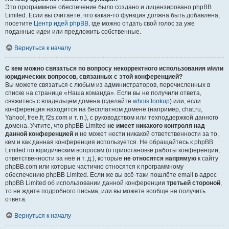
Это программное обеспечение было создано и лицензировано phpBB
Limited. Если вы считаете, что какая-то функция должна быть добавлена,
посетите
Центр идей phpBB
, где можно отдать свой голос за уже
поданные идеи или предложить собственные.
Вернуться к началу
С кем можно связаться по вопросу некорректного использования и/или
юридических вопросов, связанных с этой конференцией?
Вы можете связаться с любым из администраторов, перечисленных в
списке на странице «Наша команда». Если вы не получили ответа,
свяжитесь с владельцем домена (сделайте
whois lookup
) или, если
конференция находится на бесплатном домене (например, chat.ru,
Yahoo!, free.fr, f2s.com и т. п.), с руководством или техподдержкой данного
домена. Учтите, что phpBB Limited
не имеет никакого контроля над
данной конференцией
и не может нести никакой ответственности за то,
кем и как данная конференция используется. Не обращайтесь к phpBB
Limited по юридическим вопросам (о приостановке работы конференции,
ответственности за неё и т. д.), которые
не относятся напрямую
к сайту
phpBB.com или которые частично относятся к программному
обеспечению phpBB Limited. Если же вы всё-таки пошлёте email в адрес
phpBB Limited об использовании данной конференции
третьей стороной
,
то не ждите подробного письма, или вы можете вообще не получить
ответа.
Вернуться к началу