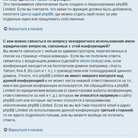
Это программное обеспечение было создано и лицензировано phpBB
Limited. Если вы считаете, что какая-то функция должна быть добавлена,
посетите
Центр идей phpBB
, где можно отдать свой голос за уже
поданные идеи или предложить собственные.
Вернуться к началу
С кем можно связаться по вопросу некорректного использования и/или
юридических вопросов, связанных с этой конференцией?
Вы можете связаться с любым из администраторов, перечисленных в
списке на странице «Наша команда». Если вы не получили ответа,
свяжитесь с владельцем домена (сделайте
whois lookup
) или, если
конференция находится на бесплатном домене (например, chat.ru,
Yahoo!, free.fr, f2s.com и т. п.), с руководством или техподдержкой данного
домена. Учтите, что phpBB Limited
не имеет никакого контроля над
данной конференцией
и не может нести никакой ответственности за то,
кем и как данная конференция используется. Не обращайтесь к phpBB
Limited по юридическим вопросам (о приостановке работы конференции,
ответственности за неё и т. д.), которые
не относятся напрямую
к сайту
phpBB.com или которые частично относятся к программному
обеспечению phpBB Limited. Если же вы всё-таки пошлёте email в адрес
phpBB Limited об использовании данной конференции
третьей стороной
,
то не ждите подробного письма, или вы можете вообще не получить
ответа.
Вернуться к началу