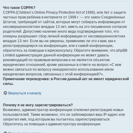
Что такое COPPA?
COPPA (Children’s Online Privacy Protection Act of 1998), или Акт о защите
частных прав ребёнка в интернете от 1998 г. — это закон Соединённых
Штатов, требующий от сайтов, которые могут собирать информацию от
несовершеннолетних младше 13 лет, иметь на это письменное согласие
родителей. Допустимо наличие иного вида подтверждения того, что
опекуны разрешают сбор личной информации от несовершеннолетних
младше 13 лет. Если вы не уверены, применимо ли это к вам, как к
регистрирующемуся на конференции, или к самой конференции,
обратитесь за помощью к юрисконсульту. Обратите внимание, что phpBB
Limited администрация данной конференции не может давать
рекомендаций по правовым вопросам и не является объектом
юридических отношений, кроме указанных в ответе на вопрос «С кем
можно связаться по вопросу некорректного использования и/или
юридических вопросов, связанных с этой конференцией?».
Примечание переводчика: в России данный акт не имеет юридической
силы.
.
Вернуться к началу
Почему я не могу зарегистрироваться?
Возможно, администратор конференции отключил регистрацию новых
пользователей. Также возможно, что он заблокировал ваш IP-адрес или
запретил имя, под которым вы пытаетесь зарегистрироваться.
Обратитесь за помощью к администратору конференции.