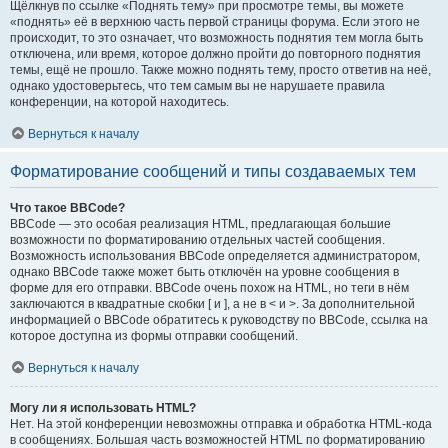
Щёлкнув по ссылке «Поднять тему» при просмотре темы, вы можете
«поднять» её в верхнюю часть первой страницы форума. Если этого не
происходит, то это означает, что возможность поднятия тем могла быть
отключена, или время, которое должно пройти до повторного поднятия
темы, ещё не прошло. Также можно поднять тему, просто ответив на неё,
однако удостоверьтесь, что тем самым вы не нарушаете правила
конференции, на которой находитесь.
Вернуться к началу
Форматирование сообщений и типы создаваемых тем
Что такое BBCode?
BBCode — это особая реализация HTML, предлагающая большие
возможности по форматированию отдельных частей сообщения.
Возможность использования BBCode определяется администратором,
однако BBCode также может быть отключён на уровне сообщения в
форме для его отправки. BBCode очень похож на HTML, но теги в нём
заключаются в квадратные скобки [ и ], а не в < и >. За дополнительной
информацией о BBCode обратитесь к руководству по BBCode, ссылка на
которое доступна из формы отправки сообщений.
Вернуться к началу
Могу ли я использовать HTML?
Нет. На этой конференции невозможны отправка и обработка HTML-кода
в сообщениях. Большая часть возможностей HTML по форматированию