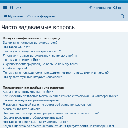
FAQ
Регистрация
Вход
П
Мультики
Список форумов
о
Часто задаваемые вопросы
и
с
Вход на конференцию и регистрация
Зачем мне нужно регистрироваться?
к
Что такое COPPA?
Почему я не могу зарегистрироваться?
Я только что зарегистрировался, но не могу войти!
Почему я не могу войти?
Я давно зарегистрирован, но больше не могу войти!
Я забыл пароль!
Почему мне периодически приходится повторять ввод имени и пароля?
Что делает функция «Удалить cookies»?
Параметры и настройки пользователя
Как мне изменить мои настройки?
Как избежать появления моего имени в списке «Кто сейчас на конференции»?
На конференции неправильное время!
Я изменил часовой пояс, но время всё равно неправильное!
Моего языка нет в списке!
Что означают изображения рядом с моим именем пользователя?
Как мне включить отображение аватары?
Что такое звание и как я могу изменить его?
Когда я щёлкаю по ссылке «email», от меня требуют войти на конференцию!