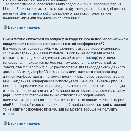
Это программное обеспечение было создано и лицензировано phpBB
Limited. Если вы считаете, что какая-то функция должна быть добавлена,
посетите
Центр идей phpBB
, где можно отдать свой голос за уже
поданные идеи или предложить собственные.
Вернуться к началу
С кем можно связаться по вопросу некорректного использования и/или
юридических вопросов, связанных с этой конференцией?
Вы можете связаться с любым из администраторов, перечисленных в
списке на странице «Наша команда». Если вы не получили ответа,
свяжитесь с владельцем домена (сделайте
whois lookup
) или, если
конференция находится на бесплатном домене (например, chat.ru,
Yahoo!, free.fr, f2s.com и т. п.), с руководством или техподдержкой данного
домена. Учтите, что phpBB Limited
не имеет никакого контроля над
данной конференцией
и не может нести никакой ответственности за то,
кем и как данная конференция используется. Не обращайтесь к phpBB
Limited по юридическим вопросам (о приостановке работы конференции,
ответственности за неё и т. д.), которые
не относятся напрямую
к сайту
phpBB.com или которые частично относятся к программному
обеспечению phpBB Limited. Если же вы всё-таки пошлёте email в адрес
phpBB Limited об использовании данной конференции
третьей стороной
,
то не ждите подробного письма, или вы можете вообще не получить
ответа.
Вернуться к началу