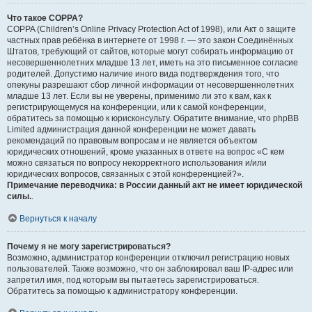
Что такое COPPA?
COPPA (Children’s Online Privacy Protection Act of 1998), или Акт о защите
частных прав ребёнка в интернете от 1998 г. — это закон Соединённых
Штатов, требующий от сайтов, которые могут собирать информацию от
несовершеннолетних младше 13 лет, иметь на это письменное согласие
родителей. Допустимо наличие иного вида подтверждения того, что
опекуны разрешают сбор личной информации от несовершеннолетних
младше 13 лет. Если вы не уверены, применимо ли это к вам, как к
регистрирующемуся на конференции, или к самой конференции,
обратитесь за помощью к юрисконсульту. Обратите внимание, что phpBB
Limited администрация данной конференции не может давать
рекомендаций по правовым вопросам и не является объектом
юридических отношений, кроме указанных в ответе на вопрос «С кем
можно связаться по вопросу некорректного использования и/или
юридических вопросов, связанных с этой конференцией?».
Примечание переводчика: в России данный акт не имеет юридической
силы.
.
Вернуться к началу
Почему я не могу зарегистрироваться?
Возможно, администратор конференции отключил регистрацию новых
пользователей. Также возможно, что он заблокировал ваш IP-адрес или
запретил имя, под которым вы пытаетесь зарегистрироваться.
Обратитесь за помощью к администратору конференции.