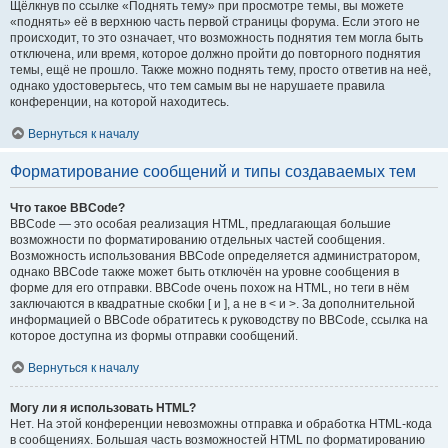
Щёлкнув по ссылке «Поднять тему» при просмотре темы, вы можете
«поднять» её в верхнюю часть первой страницы форума. Если этого не
происходит, то это означает, что возможность поднятия тем могла быть
отключена, или время, которое должно пройти до повторного поднятия
темы, ещё не прошло. Также можно поднять тему, просто ответив на неё,
однако удостоверьтесь, что тем самым вы не нарушаете правила
конференции, на которой находитесь.
Вернуться к началу
Форматирование сообщений и типы создаваемых тем
Что такое BBCode?
BBCode — это особая реализация HTML, предлагающая большие
возможности по форматированию отдельных частей сообщения.
Возможность использования BBCode определяется администратором,
однако BBCode также может быть отключён на уровне сообщения в
форме для его отправки. BBCode очень похож на HTML, но теги в нём
заключаются в квадратные скобки [ и ], а не в < и >. За дополнительной
информацией о BBCode обратитесь к руководству по BBCode, ссылка на
которое доступна из формы отправки сообщений.
Вернуться к началу
Могу ли я использовать HTML?
Нет. На этой конференции невозможны отправка и обработка HTML-кода
в сообщениях. Большая часть возможностей HTML по форматированию