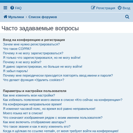
FAQ
Регистрация
Вход
П
Мультики
Список форумов
о
Часто задаваемые вопросы
и
с
Вход на конференцию и регистрация
Зачем мне нужно регистрироваться?
к
Что такое COPPA?
Почему я не могу зарегистрироваться?
Я только что зарегистрировался, но не могу войти!
Почему я не могу войти?
Я давно зарегистрирован, но больше не могу войти!
Я забыл пароль!
Почему мне периодически приходится повторять ввод имени и пароля?
Что делает функция «Удалить cookies»?
Параметры и настройки пользователя
Как мне изменить мои настройки?
Как избежать появления моего имени в списке «Кто сейчас на конференции»?
На конференции неправильное время!
Я изменил часовой пояс, но время всё равно неправильное!
Моего языка нет в списке!
Что означают изображения рядом с моим именем пользователя?
Как мне включить отображение аватары?
Что такое звание и как я могу изменить его?
Когда я щёлкаю по ссылке «email», от меня требуют войти на конференцию!