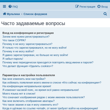
FAQ
Регистрация
Вход
П
Мультики
Список форумов
о
Часто задаваемые вопросы
и
с
Вход на конференцию и регистрация
Зачем мне нужно регистрироваться?
к
Что такое COPPA?
Почему я не могу зарегистрироваться?
Я только что зарегистрировался, но не могу войти!
Почему я не могу войти?
Я давно зарегистрирован, но больше не могу войти!
Я забыл пароль!
Почему мне периодически приходится повторять ввод имени и пароля?
Что делает функция «Удалить cookies»?
Параметры и настройки пользователя
Как мне изменить мои настройки?
Как избежать появления моего имени в списке «Кто сейчас на конференции»?
На конференции неправильное время!
Я изменил часовой пояс, но время всё равно неправильное!
Моего языка нет в списке!
Что означают изображения рядом с моим именем пользователя?
Как мне включить отображение аватары?
Что такое звание и как я могу изменить его?
Когда я щёлкаю по ссылке «email», от меня требуют войти на конференцию!