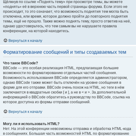
Щёлкнув по ссылке «Поднять тему» при просмотре темы, вы можете
«поднять» её в верхнюю часть первой страницы форума. Если этого не
происходит, то это означает, что возможность поднятия тем могла быть
отключена, или время, которое должно пройти до повторного поднятия
темы, ещё не прошло. Также можно поднять тему, просто ответив на неё,
однако удостоверьтесь, что тем самым вы не нарушаете правила
конференции, на которой находитесь.
Вернуться к началу
Форматирование сообщений и типы создаваемых тем
Что такое BBCode?
BBCode — это особая реализация HTML, предлагающая большие
возможности по форматированию отдельных частей сообщения.
Возможность использования BBCode определяется администратором,
однако BBCode также может быть отключён на уровне сообщения в
форме для его отправки. BBCode очень похож на HTML, но теги в нём
заключаются в квадратные скобки [ и ], а не в < и >. За дополнительной
информацией о BBCode обратитесь к руководству по BBCode, ссылка на
которое доступна из формы отправки сообщений.
Вернуться к началу
Могу ли я использовать HTML?
Нет. На этой конференции невозможны отправка и обработка HTML-кода
в сообщениях. Большая часть возможностей HTML по форматированию