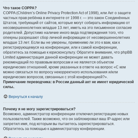
Что такое COPPA?
COPPA (Children’s Online Privacy Protection Act of 1998), или Акт о защите
частных прав ребёнка в интернете от 1998 г. — это закон Соединённых
Штатов, требующий от сайтов, которые могут собирать информацию от
несовершеннолетних младше 13 лет, иметь на это письменное согласие
родителей. Допустимо наличие иного вида подтверждения того, что
опекуны разрешают сбор личной информации от несовершеннолетних
младше 13 лет. Если вы не уверены, применимо ли это к вам, как к
регистрирующемуся на конференции, или к самой конференции,
обратитесь за помощью к юрисконсульту. Обратите внимание, что phpBB
Limited администрация данной конференции не может давать
рекомендаций по правовым вопросам и не является объектом
юридических отношений, кроме указанных в ответе на вопрос «С кем
можно связаться по вопросу некорректного использования и/или
юридических вопросов, связанных с этой конференцией?».
Примечание переводчика: в России данный акт не имеет юридической
силы.
.
Вернуться к началу
Почему я не могу зарегистрироваться?
Возможно, администратор конференции отключил регистрацию новых
пользователей. Также возможно, что он заблокировал ваш IP-адрес или
запретил имя, под которым вы пытаетесь зарегистрироваться.
Обратитесь за помощью к администратору конференции.