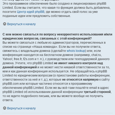
Это программное обеспечение было создано и лицензировано phpBB
Limited. Если вы считаете, что какая-то функция должна быть добавлена,
посетите
Центр идей phpBB
, где можно отдать свой голос за уже
поданные идеи или предложить собственные.
Вернуться к началу
С кем можно связаться по вопросу некорректного использования и/или
юридических вопросов, связанных с этой конференцией?
Вы можете связаться с любым из администраторов, перечисленных в
списке на странице «Наша команда». Если вы не получили ответа,
свяжитесь с владельцем домена (сделайте
whois lookup
) или, если
конференция находится на бесплатном домене (например, chat.ru,
Yahoo!, free.fr, f2s.com и т. п.), с руководством или техподдержкой данного
домена. Учтите, что phpBB Limited
не имеет никакого контроля над
данной конференцией
и не может нести никакой ответственности за то,
кем и как данная конференция используется. Не обращайтесь к phpBB
Limited по юридическим вопросам (о приостановке работы конференции,
ответственности за неё и т. д.), которые
не относятся напрямую
к сайту
phpBB.com или которые частично относятся к программному
обеспечению phpBB Limited. Если же вы всё-таки пошлёте email в адрес
phpBB Limited об использовании данной конференции
третьей стороной
,
то не ждите подробного письма, или вы можете вообще не получить
ответа.
Вернуться к началу