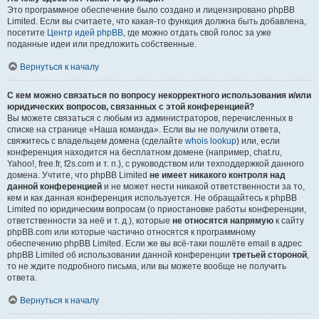
Это программное обеспечение было создано и лицензировано phpBB
Limited. Если вы считаете, что какая-то функция должна быть добавлена,
посетите
Центр идей phpBB
, где можно отдать свой голос за уже
поданные идеи или предложить собственные.
Вернуться к началу
С кем можно связаться по вопросу некорректного использования и/или
юридических вопросов, связанных с этой конференцией?
Вы можете связаться с любым из администраторов, перечисленных в
списке на странице «Наша команда». Если вы не получили ответа,
свяжитесь с владельцем домена (сделайте
whois lookup
) или, если
конференция находится на бесплатном домене (например, chat.ru,
Yahoo!, free.fr, f2s.com и т. п.), с руководством или техподдержкой данного
домена. Учтите, что phpBB Limited
не имеет никакого контроля над
данной конференцией
и не может нести никакой ответственности за то,
кем и как данная конференция используется. Не обращайтесь к phpBB
Limited по юридическим вопросам (о приостановке работы конференции,
ответственности за неё и т. д.), которые
не относятся напрямую
к сайту
phpBB.com или которые частично относятся к программному
обеспечению phpBB Limited. Если же вы всё-таки пошлёте email в адрес
phpBB Limited об использовании данной конференции
третьей стороной
,
то не ждите подробного письма, или вы можете вообще не получить
ответа.
Вернуться к началу