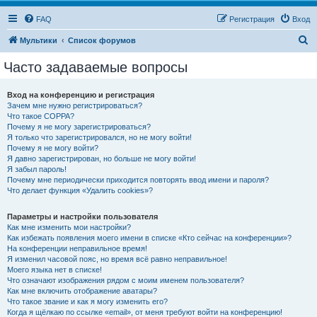
FAQ
Регистрация
Вход
П
Мультики
Список форумов
о
Часто задаваемые вопросы
и
с
Вход на конференцию и регистрация
Зачем мне нужно регистрироваться?
к
Что такое COPPA?
Почему я не могу зарегистрироваться?
Я только что зарегистрировался, но не могу войти!
Почему я не могу войти?
Я давно зарегистрирован, но больше не могу войти!
Я забыл пароль!
Почему мне периодически приходится повторять ввод имени и пароля?
Что делает функция «Удалить cookies»?
Параметры и настройки пользователя
Как мне изменить мои настройки?
Как избежать появления моего имени в списке «Кто сейчас на конференции»?
На конференции неправильное время!
Я изменил часовой пояс, но время всё равно неправильное!
Моего языка нет в списке!
Что означают изображения рядом с моим именем пользователя?
Как мне включить отображение аватары?
Что такое звание и как я могу изменить его?
Когда я щёлкаю по ссылке «email», от меня требуют войти на конференцию!