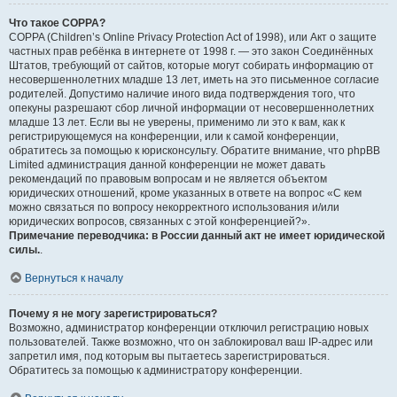
Что такое COPPA?
COPPA (Children’s Online Privacy Protection Act of 1998), или Акт о защите
частных прав ребёнка в интернете от 1998 г. — это закон Соединённых
Штатов, требующий от сайтов, которые могут собирать информацию от
несовершеннолетних младше 13 лет, иметь на это письменное согласие
родителей. Допустимо наличие иного вида подтверждения того, что
опекуны разрешают сбор личной информации от несовершеннолетних
младше 13 лет. Если вы не уверены, применимо ли это к вам, как к
регистрирующемуся на конференции, или к самой конференции,
обратитесь за помощью к юрисконсульту. Обратите внимание, что phpBB
Limited администрация данной конференции не может давать
рекомендаций по правовым вопросам и не является объектом
юридических отношений, кроме указанных в ответе на вопрос «С кем
можно связаться по вопросу некорректного использования и/или
юридических вопросов, связанных с этой конференцией?».
Примечание переводчика: в России данный акт не имеет юридической
силы.
.
Вернуться к началу
Почему я не могу зарегистрироваться?
Возможно, администратор конференции отключил регистрацию новых
пользователей. Также возможно, что он заблокировал ваш IP-адрес или
запретил имя, под которым вы пытаетесь зарегистрироваться.
Обратитесь за помощью к администратору конференции.