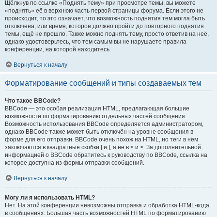
Щёлкнув по ссылке «Поднять тему» при просмотре темы, вы можете
«поднять» её в верхнюю часть первой страницы форума. Если этого не
происходит, то это означает, что возможность поднятия тем могла быть
отключена, или время, которое должно пройти до повторного поднятия
темы, ещё не прошло. Также можно поднять тему, просто ответив на неё,
однако удостоверьтесь, что тем самым вы не нарушаете правила
конференции, на которой находитесь.
Вернуться к началу
Форматирование сообщений и типы создаваемых тем
Что такое BBCode?
BBCode — это особая реализация HTML, предлагающая большие
возможности по форматированию отдельных частей сообщения.
Возможность использования BBCode определяется администратором,
однако BBCode также может быть отключён на уровне сообщения в
форме для его отправки. BBCode очень похож на HTML, но теги в нём
заключаются в квадратные скобки [ и ], а не в < и >. За дополнительной
информацией о BBCode обратитесь к руководству по BBCode, ссылка на
которое доступна из формы отправки сообщений.
Вернуться к началу
Могу ли я использовать HTML?
Нет. На этой конференции невозможны отправка и обработка HTML-кода
в сообщениях. Большая часть возможностей HTML по форматированию