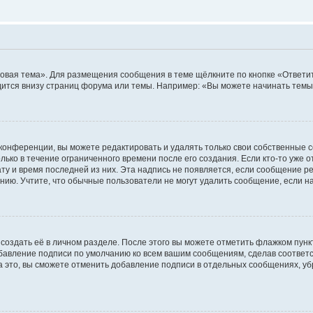
овая тема». Для размещения сообщения в теме щёлкните по кнопке «Ответит
ится внизу страниц форума или темы. Например: «Вы можете начинать темы»
конференции, вы можете редактировать и удалять только свои собственные 
ько в течение ограниченного времени после его создания. Если кто-то уже 
дату и время последней из них. Эта надпись не появляется, если сообщение 
ию. Учтите, что обычные пользователи не могут удалить сообщение, если на 
создать её в личном разделе. После этого вы можете отметить флажком пун
обавление подписи по умолчанию ко всем вашим сообщениям, сделав соотве
а это, вы сможете отменить добавление подписи в отдельных сообщениях, у