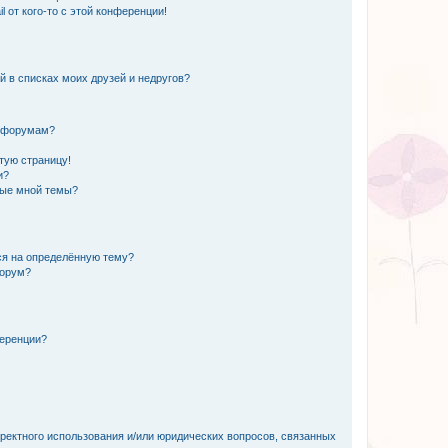
 от кого-то с этой конференции!
й в списках моих друзей и недругов?
и форумам?
стую страницу!
и?
ные мной темы?
ься на определённую тему?
форум?
ференции?
рректного использования и/или юридических вопросов, связанных