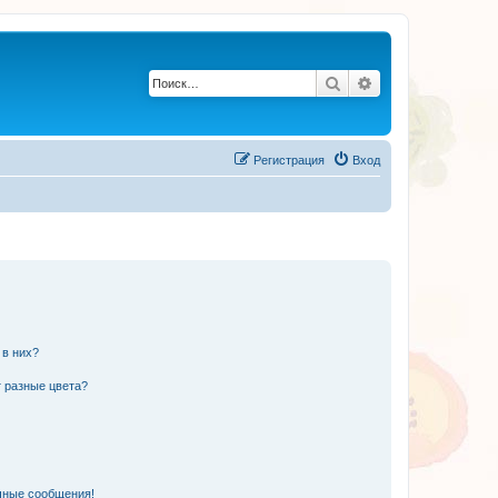
Поиск
Расширенный по
Регистрация
Вход
 в них?
 разные цвета?
чные сообщения!