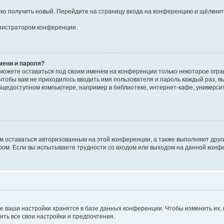
егко получить новый. Перейдите на страницу входа на конференцию и щёлкни
инистратором конференции.
мени и пароля?
сможете оставаться под своим именем на конференции только некоторое огран
 чтобы вам не приходилось вводить имя пользователя и пароль каждый раз, 
щедоступном компьютере, например в библиотеке, интернет-кафе, университе
ам оставаться авторизованным на этой конференции, а также выполняют друг
ом. Если вы испытываете трудности со входом или выходом на данной конфе
е ваши настройки хранятся в базе данных конференции. Чтобы изменить их,
ить все свои настройки и предпочтения.