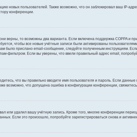
ию новых пользователей. Также возможно, что он заблокировал ваш IP-адре
атору конференции.
они верны, то возможны два варианта. Если включена поддержка COPPA и при 
уется, чтобы все новые учётные записи были активированы пользователями
ам было прислано email-сообщение, следуйте полученным инструкциям. Если
пам-фильтром. Если вы уверены, что ввели правильный адрес email, попробу
едитесь, что вы правильно вводите имя пользователя и пароль. Если данные
Также возможно, что допущена ошибка в конфигурации конференции, свяжитес
вал или удалил вашу учётную запись. Кроме того, многие конференции перио
ных. Если это произошло, попробуйте зарегистрироваться снова и активнее 