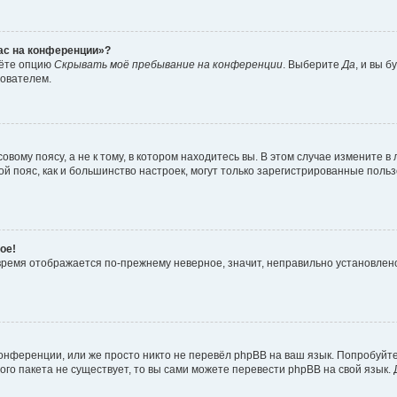
час на конференции»?
дёте опцию
Скрывать моё пребывание на конференции
. Выберите
Да
, и вы 
зователем.
вому поясу, а не к тому, в котором находитесь вы. В этом случае измените в 
овой пояс, как и большинство настроек, могут только зарегистрированные пол
ое!
о время отображается по-прежнему неверное, значит, неправильно установле
онференции, или же просто никто не перевёл phpBB на ваш язык. Попробуйт
вого пакета не существует, то вы сами можете перевести phpBB на свой язы