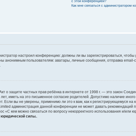
с этой конференцией?
Как мне связаться с администратором 
дминистратор настроил конференцию: должны ли вы зарегистрироваться, чтобы
 анонимным пользователям: аватары, личные сообщения, отправка email-сооб
.
 или Акт о защите частных прав ребёнка в интернете от 1998 г. — это закон Со
т, иметь на это письменное согласие родителей. Допустимо наличие иного
 Если вы не уверены, применимо ли это к вам, как к регистрирующемуся на 
Limited администрация данной конференции не может давать рекомендаций 
ос «С кем можно связаться по вопросу некорректного использования и/или ю
т юридической силы.
.