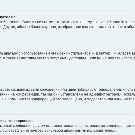
ователя?
зображения. Одно из них может относиться к вашему званию, обычно это звёзд
. Другое, обычно более крупное, изображение известно как «аватара» и обы
ь аватару с использованием четырёх инструментов: «Граватар», «Галерея а
, а также какие типы аватар могут быть доступны. Если вы не можете испол
чество созданных вами сообщений или идентифицируют определённых польз
аний на конференции, так как они установлены её администратором. Пожал
е. На большинстве конференций это запрещено, и модератор или администра
ти на конференцию!
ь email-сообщения другим пользователям через встроенную в конференцию ф
ь злоупотребления почтовой системой анонимными пользователями.