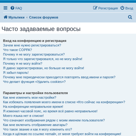
FAQ
Регистрация
Вход
П
Мультики
Список форумов
о
Часто задаваемые вопросы
и
с
Вход на конференцию и регистрация
Зачем мне нужно регистрироваться?
к
Что такое COPPA?
Почему я не могу зарегистрироваться?
Я только что зарегистрировался, но не могу войти!
Почему я не могу войти?
Я давно зарегистрирован, но больше не могу войти!
Я забыл пароль!
Почему мне периодически приходится повторять ввод имени и пароля?
Что делает функция «Удалить cookies»?
Параметры и настройки пользователя
Как мне изменить мои настройки?
Как избежать появления моего имени в списке «Кто сейчас на конференции»?
На конференции неправильное время!
Я изменил часовой пояс, но время всё равно неправильное!
Моего языка нет в списке!
Что означают изображения рядом с моим именем пользователя?
Как мне включить отображение аватары?
Что такое звание и как я могу изменить его?
Когда я щёлкаю по ссылке «email», от меня требуют войти на конференцию!