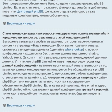
Это программное обеспечение было создано и лицензировано phpBB
Limited. Если вы считаете, что какая-то функция должна быть добавлена,
посетите
Центр идей phpBB
, где можно отдать свой голос за уже
поданные идеи или предложить собственные.
Вернуться к началу
С кем можно связаться по вопросу некорректного использования и/или
юридических вопросов, связанных с этой конференцией?
Вы можете связаться с любым из администраторов, перечисленных в
списке на странице «Наша команда». Если вы не получили ответа,
свяжитесь с владельцем домена (сделайте
whois lookup
) или, если
конференция находится на бесплатном домене (например, chat.ru,
Yahoo!, free.fr, f2s.com и т. п.), с руководством или техподдержкой данного
домена. Учтите, что phpBB Limited
не имеет никакого контроля над
данной конференцией
и не может нести никакой ответственности за то,
кем и как данная конференция используется. Не обращайтесь к phpBB
Limited по юридическим вопросам (о приостановке работы конференции,
ответственности за неё и т. д.), которые
не относятся напрямую
к сайту
phpBB.com или которые частично относятся к программному
обеспечению phpBB Limited. Если же вы всё-таки пошлёте email в адрес
phpBB Limited об использовании данной конференции
третьей стороной
,
то не ждите подробного письма, или вы можете вообще не получить
ответа.
Вернуться к началу