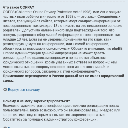
Что такое COPPA?
COPPA (Children’s Online Privacy Protection Act of 1998), или Акт о защите
частных прав ребёнка в интернете от 1998 г. — это закон Соединённых
Штатов, требующий от сайтов, которые могут собирать информацию от
несовершеннолетних младше 13 лет, иметь на это письменное согласие
родителей. Допустимо наличие иного вида подтверждения того, что
опекуны разрешают сбор личной информации от несовершеннолетних
младше 13 лет. Если вы не уверены, применимо ли это к вам, как к
регистрирующемуся на конференции, или к самой конференции,
обратитесь за помощью к юрисконсульту. Обратите внимание, что phpBB
Limited администрация данной конференции не может давать
рекомендаций по правовым вопросам и не является объектом
юридических отношений, кроме указанных в ответе на вопрос «С кем
можно связаться по вопросу некорректного использования и/или
юридических вопросов, связанных с этой конференцией?».
Примечание переводчика: в России данный акт не имеет юридической
силы.
.
Вернуться к началу
Почему я не могу зарегистрироваться?
Возможно, администратор конференции отключил регистрацию новых
пользователей. Также возможно, что он заблокировал ваш IP-адрес или
запретил имя, под которым вы пытаетесь зарегистрироваться.
Обратитесь за помощью к администратору конференции.