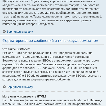
Щёлкнув по ссылке «Поднять тему» при просмотре темы, вы можете
«поднять» её в верхнюю часть первой страницы форума. Если этого не
происходит, то это означает, что возможность поднятия тем могла быть
отключена, или время, которое должно пройти до повторного поднятия
темы, ещё не прошло. Также можно поднять тему, просто ответив на неё,
однако удостоверьтесь, что тем самым вы не нарушаете правила
конференции, на которой находитесь.
Вернуться к началу
Форматирование сообщений и типы создаваемых тем
Что такое BBCode?
BBCode — это особая реализация HTML, предлагающая большие
возможности по форматированию отдельных частей сообщения.
Возможность использования BBCode определяется администратором,
однако BBCode также может быть отключён на уровне сообщения в
форме для его отправки. BBCode очень похож на HTML, но теги в нём
заключаются в квадратные скобки [ и ], а не в < и >. За дополнительной
информацией о BBCode обратитесь к руководству по BBCode, ссылка на
которое доступна из формы отправки сообщений.
Вернуться к началу
Могу ли я использовать HTML?
Нет. На этой конференции невозможны отправка и обработка HTML-кода
в сообщениях. Большая часть возможностей HTML по форматированию