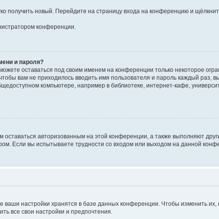
егко получить новый. Перейдите на страницу входа на конференцию и щёлкни
инистратором конференции.
мени и пароля?
сможете оставаться под своим именем на конференции только некоторое огран
 чтобы вам не приходилось вводить имя пользователя и пароль каждый раз, 
щедоступном компьютере, например в библиотеке, интернет-кафе, университе
ам оставаться авторизованным на этой конференции, а также выполняют друг
ом. Если вы испытываете трудности со входом или выходом на данной конфе
е ваши настройки хранятся в базе данных конференции. Чтобы изменить их,
ить все свои настройки и предпочтения.