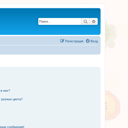
Поиск
Расширенный по
Регистрация
Вход
 в них?
 разные цвета?
чные сообщения!