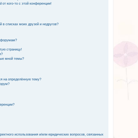
 от кого-то с этой конференции!
й в списках моих друзей и недругов?
и форумам?
стую страницу!
и?
ные мной темы?
ься на определённую тему?
форум?
ференции?
рректного использования и/или юридических вопросов, связанных