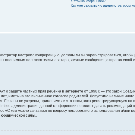
с этой конференцией?
Как мне связаться с администратором 
дминистратор настроил конференцию: должны ли вы зарегистрироваться, чтобы
 анонимным пользователям: аватары, личные сообщения, отправка email-сооб
.
 или Акт о защите частных прав ребёнка в интернете от 1998 г. — это закон Со
т, иметь на это письменное согласие родителей. Допустимо наличие иного
 Если вы не уверены, применимо ли это к вам, как к регистрирующемуся на 
Limited администрация данной конференции не может давать рекомендаций 
ос «С кем можно связаться по вопросу некорректного использования и/или ю
т юридической силы.
.