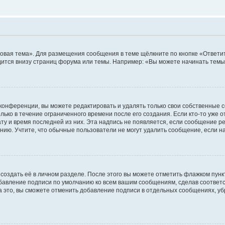
овая тема». Для размещения сообщения в теме щёлкните по кнопке «Ответит
ится внизу страниц форума или темы. Например: «Вы можете начинать темы»
конференции, вы можете редактировать и удалять только свои собственные 
ько в течение ограниченного времени после его создания. Если кто-то уже 
дату и время последней из них. Эта надпись не появляется, если сообщение 
ию. Учтите, что обычные пользователи не могут удалить сообщение, если на 
создать её в личном разделе. После этого вы можете отметить флажком пун
обавление подписи по умолчанию ко всем вашим сообщениям, сделав соотве
а это, вы сможете отменить добавление подписи в отдельных сообщениях, у