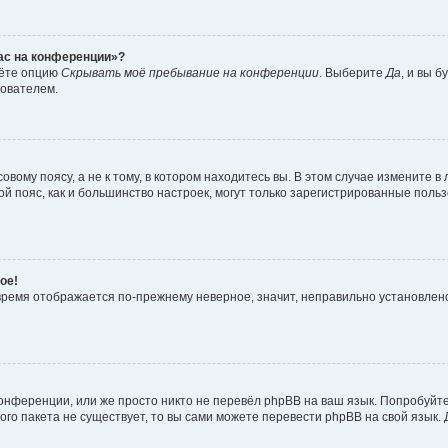
час на конференции»?
дёте опцию
Скрывать моё пребывание на конференции
. Выберите
Да
, и вы 
зователем.
вому поясу, а не к тому, в котором находитесь вы. В этом случае измените в 
овой пояс, как и большинство настроек, могут только зарегистрированные пол
ое!
о время отображается по-прежнему неверное, значит, неправильно установле
онференции, или же просто никто не перевёл phpBB на ваш язык. Попробуйт
вого пакета не существует, то вы сами можете перевести phpBB на свой язы