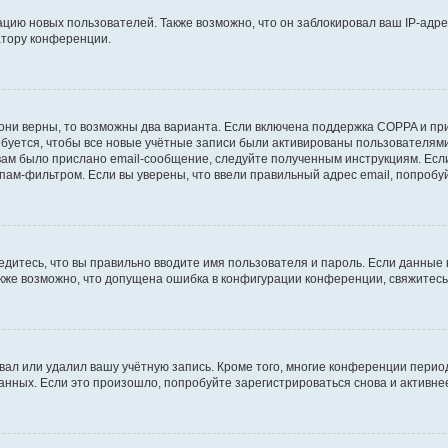
ию новых пользователей. Также возможно, что он заблокировал ваш IP-адре
атору конференции.
они верны, то возможны два варианта. Если включена поддержка COPPA и при 
уется, чтобы все новые учётные записи были активированы пользователями
ам было прислано email-сообщение, следуйте полученным инструкциям. Если
пам-фильтром. Если вы уверены, что ввели правильный адрес email, попробу
едитесь, что вы правильно вводите имя пользователя и пароль. Если данные
Также возможно, что допущена ошибка в конфигурации конференции, свяжитес
вал или удалил вашу учётную запись. Кроме того, многие конференции перио
ных. Если это произошло, попробуйте зарегистрироваться снова и активнее 