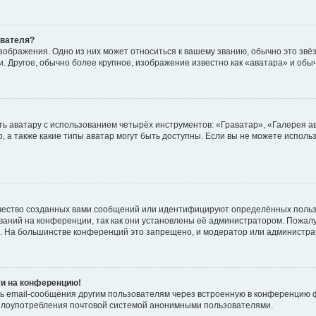
ователя?
зображения. Одно из них может относиться к вашему званию, обычно это звёзд
. Другое, обычно более крупное, изображение известно как «аватара» и обы
ь аватару с использованием четырёх инструментов: «Граватар», «Галерея а
, а также какие типы аватар могут быть доступны. Если вы не можете испол
чество созданных вами сообщений или идентифицируют определённых польз
аний на конференции, так как они установлены её администратором. Пожал
е. На большинстве конференций это запрещено, и модератор или администра
ти на конференцию!
ь email-сообщения другим пользователям через встроенную в конференцию ф
ь злоупотребления почтовой системой анонимными пользователями.