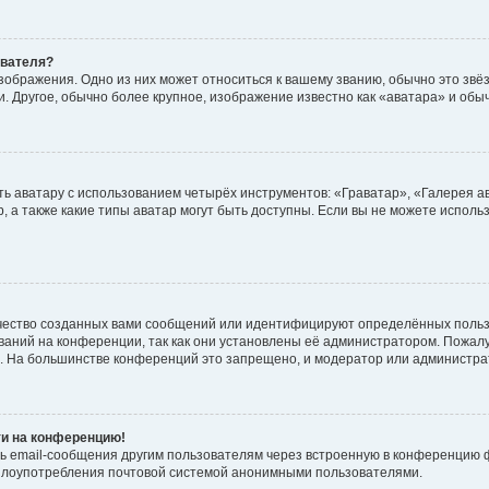
ователя?
зображения. Одно из них может относиться к вашему званию, обычно это звёзд
. Другое, обычно более крупное, изображение известно как «аватара» и обы
ь аватару с использованием четырёх инструментов: «Граватар», «Галерея а
, а также какие типы аватар могут быть доступны. Если вы не можете испол
чество созданных вами сообщений или идентифицируют определённых польз
аний на конференции, так как они установлены её администратором. Пожал
е. На большинстве конференций это запрещено, и модератор или администра
ти на конференцию!
ь email-сообщения другим пользователям через встроенную в конференцию ф
ь злоупотребления почтовой системой анонимными пользователями.