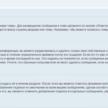
овая тема». Для размещения сообщения в теме щёлкните по кнопке «Ответит
ится внизу страниц форума или темы. Например: «Вы можете начинать темы»
конференции, вы можете редактировать и удалять только свои собственные 
ько в течение ограниченного времени после его создания. Если кто-то уже 
дату и время последней из них. Эта надпись не появляется, если сообщение 
ию. Учтите, что обычные пользователи не могут удалить сообщение, если на 
создать её в личном разделе. После этого вы можете отметить флажком пун
обавление подписи по умолчанию ко всем вашим сообщениям, сделав соотве
а это, вы сможете отменить добавление подписи в отдельных сообщениях, у