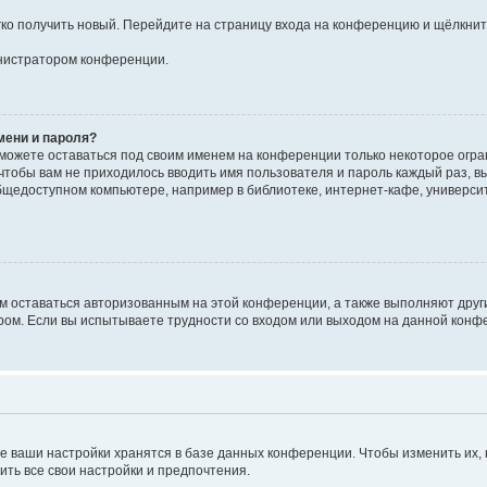
егко получить новый. Перейдите на страницу входа на конференцию и щёлкни
инистратором конференции.
мени и пароля?
сможете оставаться под своим именем на конференции только некоторое огран
 чтобы вам не приходилось вводить имя пользователя и пароль каждый раз, 
щедоступном компьютере, например в библиотеке, интернет-кафе, университе
ам оставаться авторизованным на этой конференции, а также выполняют друг
ом. Если вы испытываете трудности со входом или выходом на данной конфе
е ваши настройки хранятся в базе данных конференции. Чтобы изменить их,
ить все свои настройки и предпочтения.