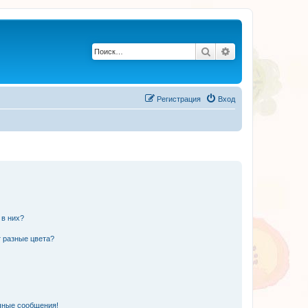
Поиск
Расширенный по
Регистрация
Вход
 в них?
 разные цвета?
чные сообщения!