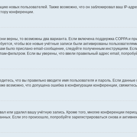
ию новых пользователей. Также возможно, что он заблокировал ваш IP-адре
атору конференции.
они верны, то возможны два варианта. Если включена поддержка COPPA и при 
уется, чтобы все новые учётные записи были активированы пользователями
ам было прислано email-сообщение, следуйте полученным инструкциям. Если
пам-фильтром. Если вы уверены, что ввели правильный адрес email, попробу
едитесь, что вы правильно вводите имя пользователя и пароль. Если данные
Также возможно, что допущена ошибка в конфигурации конференции, свяжитес
вал или удалил вашу учётную запись. Кроме того, многие конференции перио
ных. Если это произошло, попробуйте зарегистрироваться снова и активнее 