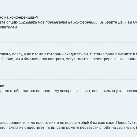
час на конференции»?
дёте опцию
Скрывать моё пребывание на конференции
. Выберите
Да
, и вы 
зователем.
вому поясу, а не к тому, в котором находитесь вы. В этом случае измените в 
овой пояс, как и большинство настроек, могут только зарегистрированные пол
ое!
о время отображается по-прежнему неверное, значит, неправильно установле
онференции, или же просто никто не перевёл phpBB на ваш язык. Попробуйт
вого пакета не существует, то вы сами можете перевести phpBB на свой язы