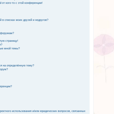
 от кого-то с этой конференции!
й в списках моих друзей и недругов?
и форумам?
стую страницу!
и?
ные мной темы?
ься на определённую тему?
форум?
ференции?
рректного использования и/или юридических вопросов, связанных