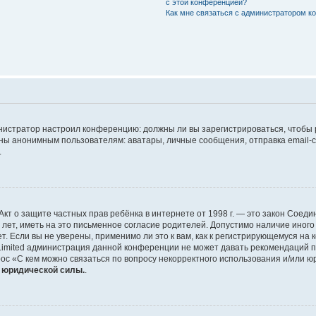
с этой конференцией?
Как мне связаться с администратором 
дминистратор настроил конференцию: должны ли вы зарегистрироваться, чтобы
 анонимным пользователям: аватары, личные сообщения, отправка email-сооб
.
 или Акт о защите частных прав ребёнка в интернете от 1998 г. — это закон Со
т, иметь на это письменное согласие родителей. Допустимо наличие иного
 Если вы не уверены, применимо ли это к вам, как к регистрирующемуся на 
Limited администрация данной конференции не может давать рекомендаций 
ос «С кем можно связаться по вопросу некорректного использования и/или ю
т юридической силы.
.